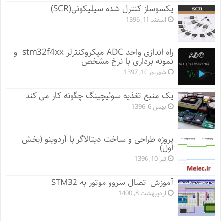
یکسوساز کنترل شده سیلیکونی(SCR)
اسفند 11, 1396
راه اندازی واحد ADC میکروکنترلر stm32f4xx و
نمونه برداری با نرخ مشخص
شهریور 10, 1397
یک منبع تغذیه سوئیچینگ چگونه کار می کند
بهمن 6, 1396
پروژه طراحی و ساخت دیتالاگر با آردوینو (بخش
اول)
تیر 10, 1396
آموزش اتصال سروو موتور به STM32
اردیبهشت 8, 1400