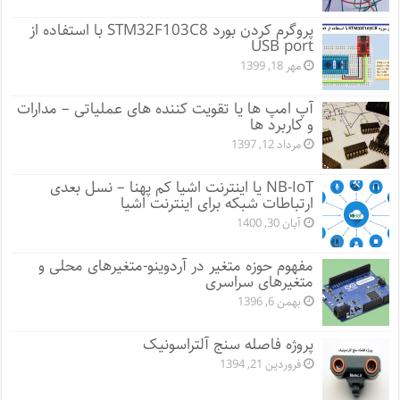
پروگرم کردن بورد STM32F103C8 با استفاده از
USB port
مهر 18, 1399
آپ امپ ها یا تقویت کننده های عملیاتی – مدارات
و کاربرد ها
مرداد 12, 1397
NB-IoT یا اینترنت اشیا کم پهنا – نسل بعدی
ارتباطات شبکه برای اینترنت اشیا
آبان 30, 1400
مفهوم حوزه متغیر در آردوینو-متغیرهای محلی و
متغیرهای سراسری
بهمن 6, 1396
پروژه فاصله سنج آلتراسونیک
فروردین 21, 1394