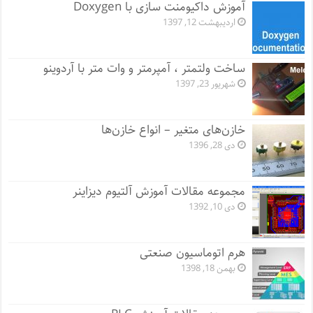
آموزش داکیومنت سازی با Doxygen
اردیبهشت 12, 1397
ساخت ولتمتر ، آمپرمتر و وات متر با آردوینو
شهریور 23, 1397
خازن‌های متغیر – انواع خازن‌ها
دی 28, 1396
مجموعه مقالات آموزش آلتیوم دیزاینر
دی 10, 1392
هرم اتوماسیون صنعتی
بهمن 18, 1398