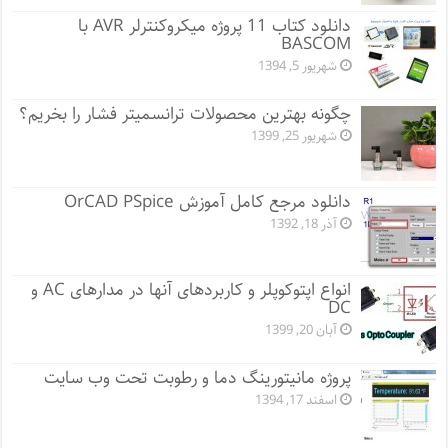
دانلود کتاب 11 پروژه میکروکنترلر AVR با
BASCOM
شهریور 5, 1394
چگونه بهترین محصولات ترانسمیتر فشار را بخریم؟
شهریور 25, 1399
دانلود مرجع کامل آموزش OrCAD PSpice
آذر 18, 1392
انواع اپتوکوپلر و کاربردهای آنها در مدارهای AC و
DC
آبان 20, 1399
پروژه مانيتورينگ دما و رطوبت تحت وب سایت
اسفند 17, 1394