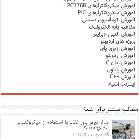
آموزش میکروکنترلرهای LPC1768
آموزش میکروکنترلرهای PIC
آموزش اتوماسیون صنعتی
مفاهیم پایه الکترونیک
آموزش آلتیوم دیزاینر
پروژه های آردوینو
آموزش رزبری پای
آموزش آردوینو
آموزش زبان C
آموزش پایتون
آموزش ++C
اینترنت اشیاء
مطالب بیشتر برای شما
مدار دیمر پاور LED با استفاده از میکروکنترلر
ATmega32
اردیبهشت 20, 1400