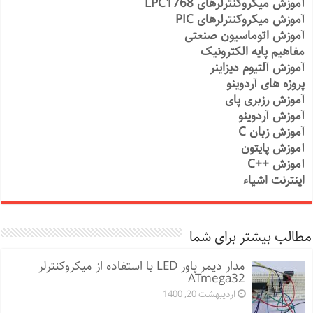
آموزش میکروکنترلرهای LPC1768
آموزش میکروکنترلرهای PIC
آموزش اتوماسیون صنعتی
مفاهیم پایه الکترونیک
آموزش آلتیوم دیزاینر
پروژه های آردوینو
آموزش رزبری پای
آموزش آردوینو
آموزش زبان C
آموزش پایتون
آموزش ++C
اینترنت اشیاء
مطالب بیشتر برای شما
مدار دیمر پاور LED با استفاده از میکروکنترلر
ATmega32
اردیبهشت 20, 1400