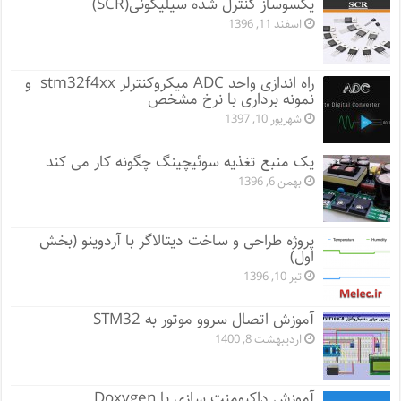
یکسوساز کنترل شده سیلیکونی(SCR)
اسفند 11, 1396
راه اندازی واحد ADC میکروکنترلر stm32f4xx و
نمونه برداری با نرخ مشخص
شهریور 10, 1397
یک منبع تغذیه سوئیچینگ چگونه کار می کند
بهمن 6, 1396
پروژه طراحی و ساخت دیتالاگر با آردوینو (بخش
اول)
تیر 10, 1396
آموزش اتصال سروو موتور به STM32
اردیبهشت 8, 1400
آموزش داکیومنت سازی با Doxygen