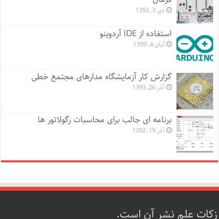
دی 3, 1393
استفاده از IDE آردوینو
آبان 4, 1399
گزارش کار آزمایشگاه مدارهای مجتمع خطی
آذر 26, 1393
برنامه ای جالب برای محاسبات رگولاتور ها
آذر 19, 1392
زکات علم نشر آن است.