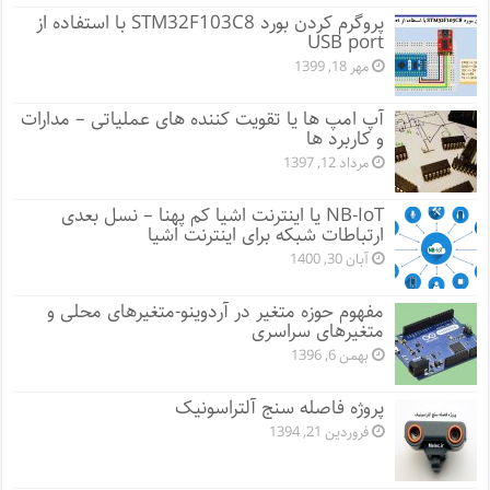
پروگرم کردن بورد STM32F103C8 با استفاده از
USB port
مهر 18, 1399
آپ امپ ها یا تقویت کننده های عملیاتی – مدارات
و کاربرد ها
مرداد 12, 1397
NB-IoT یا اینترنت اشیا کم پهنا – نسل بعدی
ارتباطات شبکه برای اینترنت اشیا
آبان 30, 1400
مفهوم حوزه متغیر در آردوینو-متغیرهای محلی و
متغیرهای سراسری
بهمن 6, 1396
پروژه فاصله سنج آلتراسونیک
فروردین 21, 1394