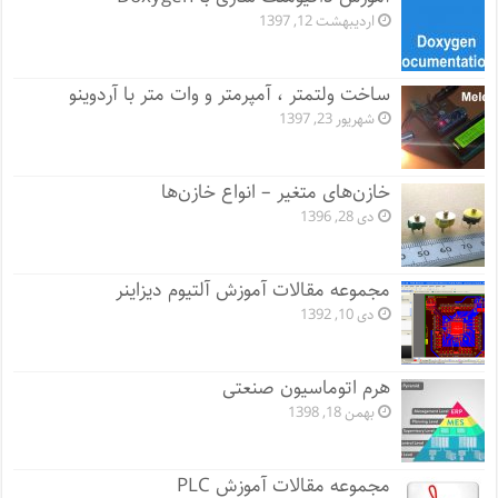
اردیبهشت 12, 1397
ساخت ولتمتر ، آمپرمتر و وات متر با آردوینو
شهریور 23, 1397
خازن‌های متغیر – انواع خازن‌ها
دی 28, 1396
مجموعه مقالات آموزش آلتیوم دیزاینر
دی 10, 1392
هرم اتوماسیون صنعتی
بهمن 18, 1398
مجموعه مقالات آموزش PLC