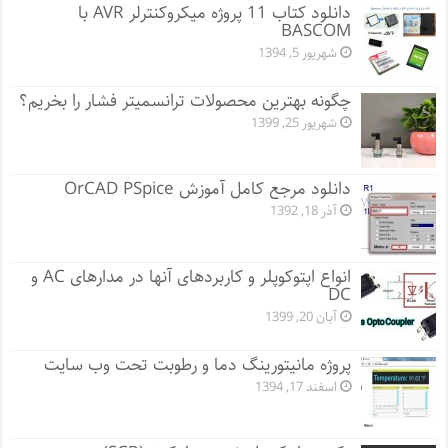
دانلود کتاب 11 پروژه میکروکنترلر AVR با
BASCOM
شهریور 5, 1394
چگونه بهترین محصولات ترانسمیتر فشار را بخریم؟
شهریور 25, 1399
دانلود مرجع کامل آموزش OrCAD PSpice
آذر 18, 1392
انواع اپتوکوپلر و کاربردهای آنها در مدارهای AC و
DC
آبان 20, 1399
پروژه مانيتورينگ دما و رطوبت تحت وب سایت
اسفند 17, 1394