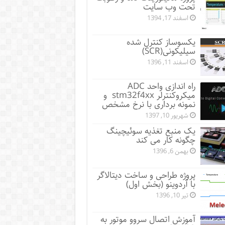
تحت وب سایت
اسفند 17, 1394
یکسوساز کنترل شده
سیلیکونی(SCR)
اسفند 11, 1396
راه اندازی واحد ADC
میکروکنترلر stm32f4xx و
نمونه برداری با نرخ مشخص
شهریور 10, 1397
یک منبع تغذیه سوئیچینگ
چگونه کار می کند
بهمن 6, 1396
پروژه طراحی و ساخت دیتالاگر
با آردوینو (بخش اول)
تیر 10, 1396
آموزش اتصال سروو موتور به