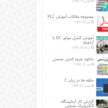
بهمن 18, 1398
مجموعه مقالات آموزش PLC
دی 23, 1392
آموزش کنترل موتور DC با
آردوینو
مرداد 26, 1399
دانلود جزوه کنترل صنعتی
دی 22, 1392
حلقه ها در زبان C
بهمن 22, 1398
گزارش کار آزمایشگاه
الکترونیک صنعتی