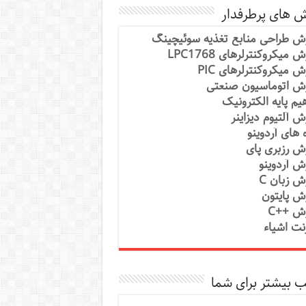
ش های پرطرفدار
ش طراحی منابع تغذیه سوئیچینگ
 میکروکنترلرهای LPC1768
ش میکروکنترلرهای PIC
ش اتوماسیون صنعتی
یم پایه الکترونیک
ش آلتیوم دیزاینر
ه های آردوینو
ش رزبری پای
ش آردوینو
ش زبان C
ش پایتون
ش ++C
رنت اشیاء
 بیشتر برای شما