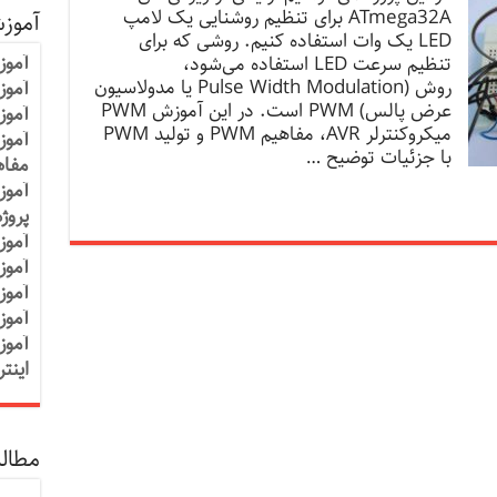
ATmega32A برای تنظیم روشنایی یک لامپ
آموز
LED یک وات استفاده کنیم. روشی که برای
آموز
تنظیم سرعت LED استفاده می‌شود،
روش (Pulse Width Modulation یا مدولاسیون
آموزش
عرض پالس) PWM است. در این آموزش PWM
آموز
میکروکنترلر AVR، مفاهیم PWM و تولید PWM
آموز
با جزئیات توضیح …
مفاه
آموز
پروژ
آموز
آموز
آموز
آموز
آموز
اینت
مطالب