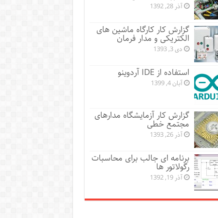
آذر 28, 1392
گزارش کار کارگاه ماشین های
الکتریکی و مدار فرمان
دی 3, 1393
استفاده از IDE آردوینو
آبان 4, 1399
گزارش کار آزمایشگاه مدارهای
مجتمع خطی
آذر 26, 1393
برنامه ای جالب برای محاسبات
رگولاتور ها
آذر 19, 1392