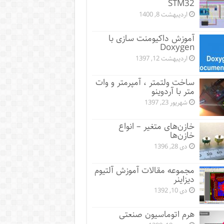
STM32
اردیبهشت 8, 1400
آموزش داکیومنت سازی با
Doxygen
اردیبهشت 12, 1397
ساخت ولتمتر ، آمپرمتر و وات
متر با آردوینو
شهریور 23, 1397
خازن‌های متغیر – انواع
خازن‌ها
دی 28, 1396
مجموعه مقالات آموزش آلتیوم
دیزاینر
دی 10, 1392
هرم اتوماسیون صنعتی