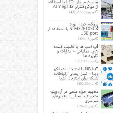
مدار دیمر پاور LED با استفاده
از میکروکنترلر ATmega32
اردیبهشت 20, 1400
پروگرم کردن بورد
STM32F103C8 با استفاده از
USB port
مهر 18, 1399
آپ امپ ها یا تقویت کننده
های عملیاتی – مدارات و
کاربرد ها
مرداد 12, 1397
NB-IoT یا اینترنت اشیا کم
پهنا – نسل بعدی ارتباطات
شبکه برای اینترنت اشیا
آبان 30, 1400
مفهوم حوزه متغیر در آردوینو-
متغیرهای محلی و متغیرهای
سراسری
بهمن 6, 1396