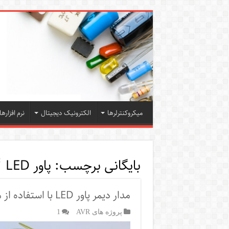
میکروکنترلرها
الکترونیک دیجیتال
نرم افزارها
بایگانی برچسب:
پاور LED
مدار دیمر پاور LED با استفاده از میکروکنترلر ATmega32
پروژه های AVR
1