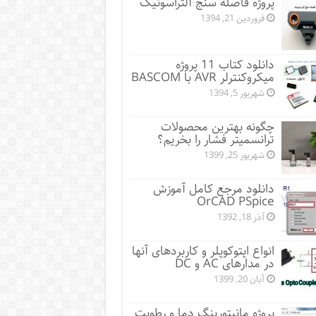
پروژه فاصله سنج آلتراسونیک
فروردین 21, 1394
دانلود کتاب 11 پروژه
میکروکنترلر AVR با BASCOM
شهریور 5, 1394
چگونه بهترین محصولات
ترانسمیتر فشار را بخریم؟
شهریور 25, 1399
دانلود مرجع کامل آموزش
OrCAD PSpice
آذر 18, 1392
انواع اپتوکوپلر و کاربردهای آنها
در مدارهای AC و DC
آبان 20, 1399
پروژه مانيتورينگ دما و رطوبت