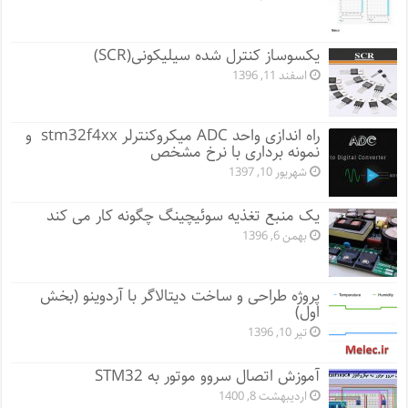
یکسوساز کنترل شده سیلیکونی(SCR)
اسفند 11, 1396
راه اندازی واحد ADC میکروکنترلر stm32f4xx و
نمونه برداری با نرخ مشخص
شهریور 10, 1397
یک منبع تغذیه سوئیچینگ چگونه کار می کند
بهمن 6, 1396
پروژه طراحی و ساخت دیتالاگر با آردوینو (بخش
اول)
تیر 10, 1396
آموزش اتصال سروو موتور به STM32
اردیبهشت 8, 1400