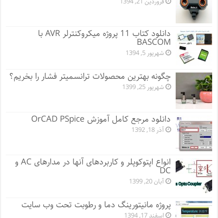
فروردین 21, 1394
دانلود کتاب 11 پروژه میکروکنترلر AVR با
BASCOM
شهریور 5, 1394
چگونه بهترین محصولات ترانسمیتر فشار را بخریم؟
شهریور 25, 1399
دانلود مرجع کامل آموزش OrCAD PSpice
آذر 18, 1392
انواع اپتوکوپلر و کاربردهای آنها در مدارهای AC و
DC
آبان 20, 1399
پروژه مانيتورينگ دما و رطوبت تحت وب سایت
اسفند 17, 1394