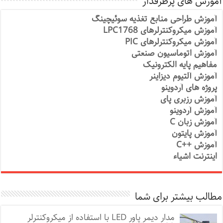
آموزش های پرطرفدار
آموزش طراحی منابع تغذیه سوئیچینگ
آموزش میکروکنترلرهای LPC1768
آموزش میکروکنترلرهای PIC
آموزش اتوماسیون صنعتی
مفاهیم پایه الکترونیک
آموزش آلتیوم دیزاینر
پروژه های آردوینو
آموزش رزبری پای
آموزش آردوینو
آموزش زبان C
آموزش پایتون
آموزش ++C
اینترنت اشیاء
مطالب بیشتر برای شما
مدار دیمر پاور LED با استفاده از میکروکنترلر