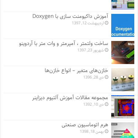
آموزش داکیومنت سازی با Doxygen
اردیبهشت 12, 1397
ساخت ولتمتر ، آمپرمتر و وات متر با آردوینو
شهریور 23, 1397
خازن‌های متغیر – انواع خازن‌ها
دی 28, 1396
مجموعه مقالات آموزش آلتیوم دیزاینر
دی 10, 1392
هرم اتوماسیون صنعتی
بهمن 18, 1398