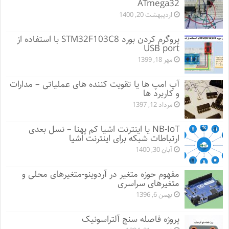
ATmega32
اردیبهشت 20, 1400
پروگرم کردن بورد STM32F103C8 با استفاده از
USB port
مهر 18, 1399
آپ امپ ها یا تقویت کننده های عملیاتی – مدارات
و کاربرد ها
مرداد 12, 1397
NB-IoT یا اینترنت اشیا کم پهنا – نسل بعدی
ارتباطات شبکه برای اینترنت اشیا
آبان 30, 1400
مفهوم حوزه متغیر در آردوینو-متغیرهای محلی و
متغیرهای سراسری
بهمن 6, 1396
پروژه فاصله سنج آلتراسونیک