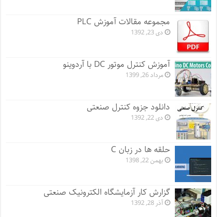
مجموعه مقالات آموزش PLC
دی 23, 1392
آموزش کنترل موتور DC با آردوینو
مرداد 26, 1399
دانلود جزوه کنترل صنعتی
دی 22, 1392
حلقه ها در زبان C
بهمن 22, 1398
گزارش کار آزمایشگاه الکترونیک صنعتی
آذر 28, 1392