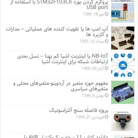
پروگرم کردن بورد STM32F103C8 با استفاده از
USB port
مهر 18, 1399
آپ امپ ها یا تقویت کننده های عملیاتی – مدارات
و کاربرد ها
مرداد 12, 1397
NB-IoT یا اینترنت اشیا کم پهنا – نسل بعدی
ارتباطات شبکه برای اینترنت اشیا
آبان 30, 1400
مفهوم حوزه متغیر در آردوینو-متغیرهای محلی و
متغیرهای سراسری
بهمن 6, 1396
پروژه فاصله سنج آلتراسونیک
فروردین 21, 1394
دانلود کتاب 11 پروژه میکروکنترلر AVR با