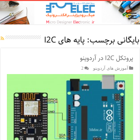
بایگانی برچسب:
پایه های I2C
پروتکل I2C در آردوینو
آموزش های آردوینو
2