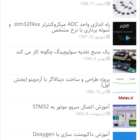
اسفند 11, 1396
راه اندازی واحد ADC میکروکنترلر stm32f4xx و
نمونه برداری با نرخ مشخص
شهریور 10, 1397
یک منبع تغذیه سوئیچینگ چگونه کار می کند
بهمن 6, 1396
پروژه طراحی و ساخت دیتالاگر با آردوینو (بخش
اول)
تیر 10, 1396
آموزش اتصال سروو موتور به STM32
اردیبهشت 8, 1400
آموزش داکیومنت سازی با Doxygen