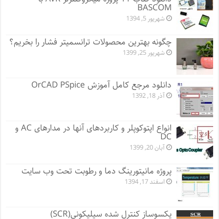
BASCOM
شهریور 5, 1394
چگونه بهترین محصولات ترانسمیتر فشار را بخریم؟
شهریور 25, 1399
دانلود مرجع کامل آموزش OrCAD PSpice
آذر 18, 1392
انواع اپتوکوپلر و کاربردهای آنها در مدارهای AC و
DC
آبان 20, 1399
پروژه مانيتورينگ دما و رطوبت تحت وب سایت
اسفند 17, 1394
یکسوساز کنترل شده سیلیکونی(SCR)