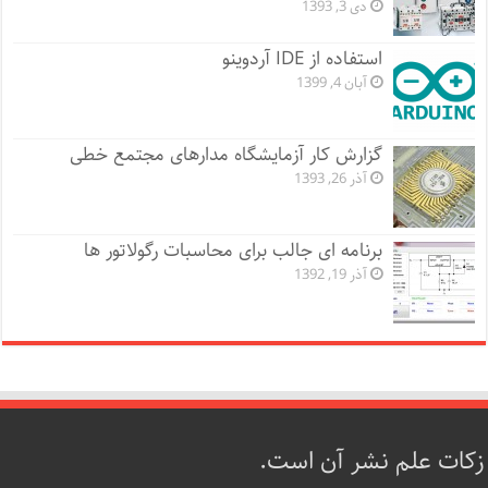
دی 3, 1393
استفاده از IDE آردوینو
آبان 4, 1399
گزارش کار آزمایشگاه مدارهای مجتمع خطی
آذر 26, 1393
برنامه ای جالب برای محاسبات رگولاتور ها
آذر 19, 1392
زکات علم نشر آن است.