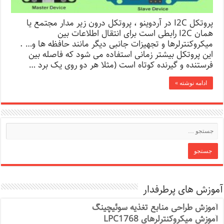
پروتکل I2C در آردوینو ، پروتکل درون زیر مدار مجتمع یا
همان I2C رابطی است برای انتقال اطلاعات بین
میکروکنترلرها و تجهیزات جانبی دیگر مانند حافظه ها و… .
این پروتکل بیشتر زمانی استفاده می شود که فاصله بین
فرستنده و گیرنده کوتاه است (مثلا هر دو روی یک برد …
ادامه نوشته »
آموزش های پرطرفدار
آموزش طراحی منابع تغذیه سوئیچینگ
آموزش میکروکنترلرهای LPC1768