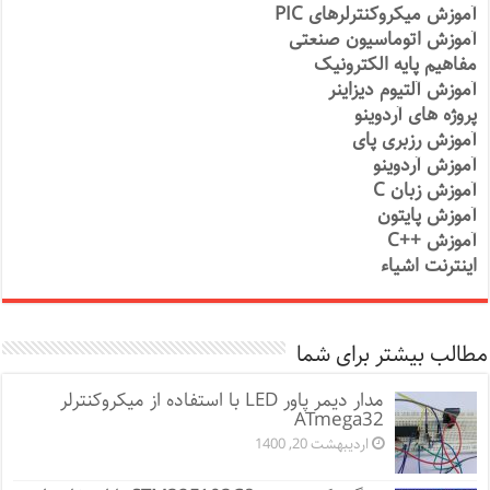
آموزش میکروکنترلرهای PIC
آموزش اتوماسیون صنعتی
مفاهیم پایه الکترونیک
آموزش آلتیوم دیزاینر
پروژه های آردوینو
آموزش رزبری پای
آموزش آردوینو
آموزش زبان C
آموزش پایتون
آموزش ++C
اینترنت اشیاء
مطالب بیشتر برای شما
مدار دیمر پاور LED با استفاده از میکروکنترلر
ATmega32
اردیبهشت 20, 1400