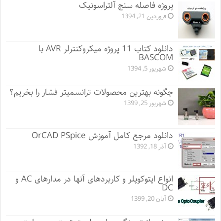
پروژه فاصله سنج آلتراسونیک
فروردین 21, 1394
دانلود کتاب 11 پروژه میکروکنترلر AVR با
BASCOM
شهریور 5, 1394
چگونه بهترین محصولات ترانسمیتر فشار را بخریم؟
شهریور 25, 1399
دانلود مرجع کامل آموزش OrCAD PSpice
آذر 18, 1392
انواع اپتوکوپلر و کاربردهای آنها در مدارهای AC و
DC
آبان 20, 1399