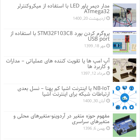
مدار دیمر پاور LED با استفاده از میکروکنترلر
ATmega32
اردیبهشت 20, 1400
پروگرم کردن بورد STM32F103C8 با استفاده از
USB port
مهر 18, 1399
آپ امپ ها یا تقویت کننده های عملیاتی – مدارات
و کاربرد ها
مرداد 12, 1397
NB-IoT یا اینترنت اشیا کم پهنا – نسل بعدی
ارتباطات شبکه برای اینترنت اشیا
آبان 30, 1400
مفهوم حوزه متغیر در آردوینو-متغیرهای محلی و
متغیرهای سراسری
بهمن 6, 1396