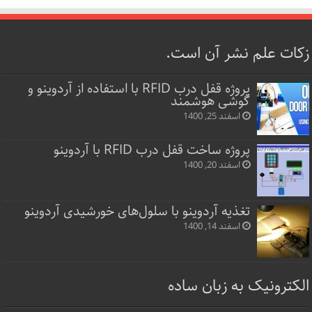
زکات علم نشر آن است.
پروژه قفل‌ درب RFID با استفاده از آردوینو و
گوشی هوشمند
اسفند 25, 1400
پروژه ساخت قفل‌ درب RFID با آردوینو
اسفند 20, 1400
تغذیه آردوینو با سلول‌های خورشیدی آردوینو
اسفند 14, 1400
الکترونیک به زبان ساده