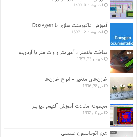
اردیبهشت 8, 1400
آموزش داکیومنت سازی با Doxygen
اردیبهشت 12, 1397
ساخت ولتمتر ، آمپرمتر و وات متر با آردوینو
شهریور 23, 1397
خازن‌های متغیر – انواع خازن‌ها
دی 28, 1396
مجموعه مقالات آموزش آلتیوم دیزاینر
دی 10, 1392
هرم اتوماسیون صنعتی