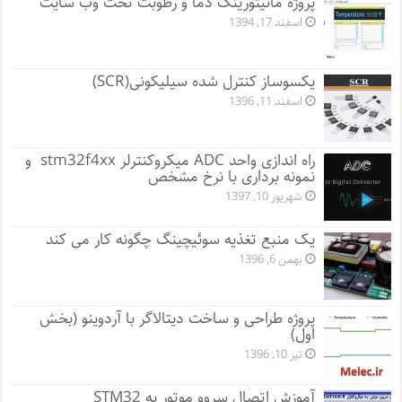
پروژه مانيتورينگ دما و رطوبت تحت وب سایت
اسفند 17, 1394
یکسوساز کنترل شده سیلیکونی(SCR)
اسفند 11, 1396
راه اندازی واحد ADC میکروکنترلر stm32f4xx و
نمونه برداری با نرخ مشخص
شهریور 10, 1397
یک منبع تغذیه سوئیچینگ چگونه کار می کند
بهمن 6, 1396
پروژه طراحی و ساخت دیتالاگر با آردوینو (بخش
اول)
تیر 10, 1396
آموزش اتصال سروو موتور به STM32