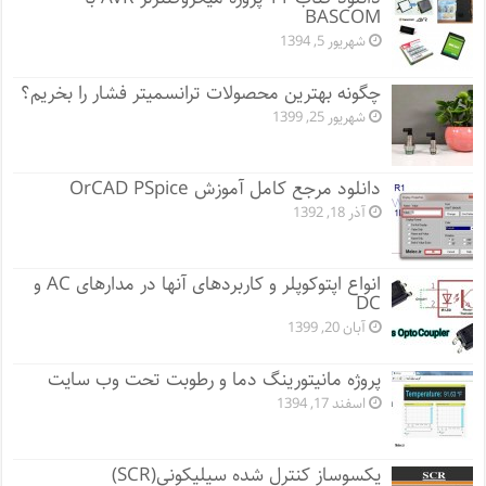
BASCOM
شهریور 5, 1394
چگونه بهترین محصولات ترانسمیتر فشار را بخریم؟
شهریور 25, 1399
دانلود مرجع کامل آموزش OrCAD PSpice
آذر 18, 1392
انواع اپتوکوپلر و کاربردهای آنها در مدارهای AC و
DC
آبان 20, 1399
پروژه مانيتورينگ دما و رطوبت تحت وب سایت
اسفند 17, 1394
یکسوساز کنترل شده سیلیکونی(SCR)