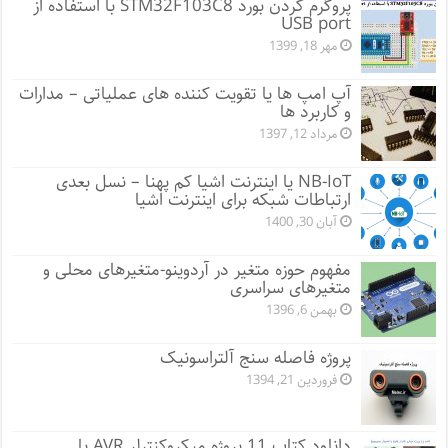
پروگرم کردن بورد STM32F103C8 با استفاده از
USB port
مهر 18, 1399
آپ امپ ها یا تقویت کننده های عملیاتی – مدارات
و کاربرد ها
مرداد 12, 1397
NB-IoT یا اینترنت اشیا کم پهنا – نسل بعدی
ارتباطات شبکه برای اینترنت اشیا
آبان 30, 1400
مفهوم حوزه متغیر در آردوینو-متغیرهای محلی و
متغیرهای سراسری
بهمن 6, 1396
پروژه فاصله سنج آلتراسونیک
فروردین 21, 1394
دانلود کتاب 11 پروژه میکروکنترلر AVR با