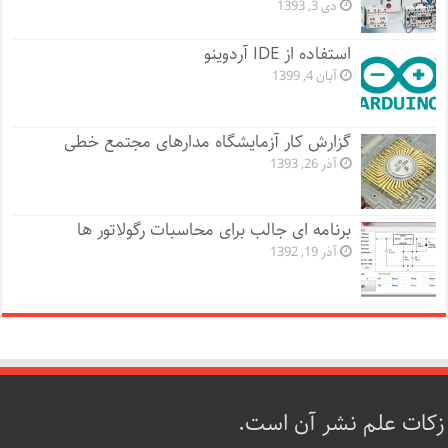
دی 3, 1393
استفاده از IDE آردوینو
آبان 4, 1399
گزارش کار آزمایشگاه مدارهای مجتمع خطی
آذر 26, 1393
برنامه ای جالب برای محاسبات رگولاتور ها
آذر 19, 1392
زکات علم نشر آن است.