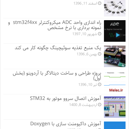
اسفند 11, 1396
راه اندازی واحد ADC میکروکنترلر stm32f4xx و
نمونه برداری با نرخ مشخص
شهریور 10, 1397
یک منبع تغذیه سوئیچینگ چگونه کار می کند
بهمن 6, 1396
پروژه طراحی و ساخت دیتالاگر با آردوینو (بخش
اول)
تیر 10, 1396
آموزش اتصال سروو موتور به STM32
اردیبهشت 8, 1400
آموزش داکیومنت سازی با Doxygen