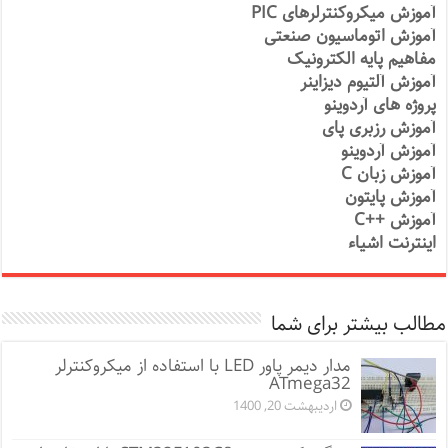
آموزش میکروکنترلرهای PIC
آموزش اتوماسیون صنعتی
مفاهیم پایه الکترونیک
آموزش آلتیوم دیزاینر
پروژه های آردوینو
آموزش رزبری پای
آموزش آردوینو
آموزش زبان C
آموزش پایتون
آموزش ++C
اینترنت اشیاء
مطالب بیشتر برای شما
مدار دیمر پاور LED با استفاده از میکروکنترلر
ATmega32
اردیبهشت 20, 1400