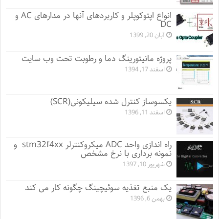
انواع اپتوکوپلر و کاربردهای آنها در مدارهای AC و
DC
آبان 20, 1399
پروژه مانيتورينگ دما و رطوبت تحت وب سایت
اسفند 17, 1394
یکسوساز کنترل شده سیلیکونی(SCR)
اسفند 11, 1396
راه اندازی واحد ADC میکروکنترلر stm32f4xx و
نمونه برداری با نرخ مشخص
شهریور 10, 1397
یک منبع تغذیه سوئیچینگ چگونه کار می کند
بهمن 6, 1396