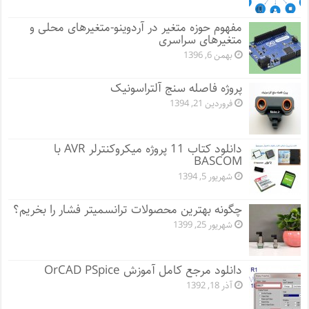
مفهوم حوزه متغیر در آردوینو-متغیرهای محلی و
متغیرهای سراسری
بهمن 6, 1396
پروژه فاصله سنج آلتراسونیک
فروردین 21, 1394
دانلود کتاب 11 پروژه میکروکنترلر AVR با
BASCOM
شهریور 5, 1394
چگونه بهترین محصولات ترانسمیتر فشار را بخریم؟
شهریور 25, 1399
دانلود مرجع کامل آموزش OrCAD PSpice
آذر 18, 1392