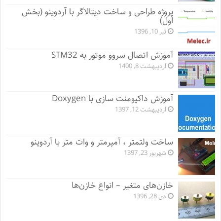
پروژه طراحی و ساخت دیتالاگر با آردوینو (بخش
اول)
تیر 10, 1396
آموزش اتصال سروو موتور به STM32
اردیبهشت 8, 1400
آموزش داکیومنت سازی با Doxygen
اردیبهشت 12, 1397
ساخت ولتمتر ، آمپرمتر و وات متر با آردوینو
شهریور 23, 1397
خازن‌های متغیر – انواع خازن‌ها
دی 28, 1396