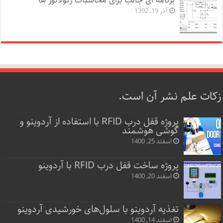
برنامه ای جالب برای محاسبات رگولاتور ها
آذر 19, 1392
زکات علم نشر آن است.
پروژه قفل‌ درب RFID با استفاده از آردوینو و
گوشی هوشمند
اسفند 25, 1400
پروژه ساخت قفل‌ درب RFID با آردوینو
اسفند 20, 1400
تغذیه آردوینو با سلول‌های خورشیدی آردوینو
اسفند 14, 1400