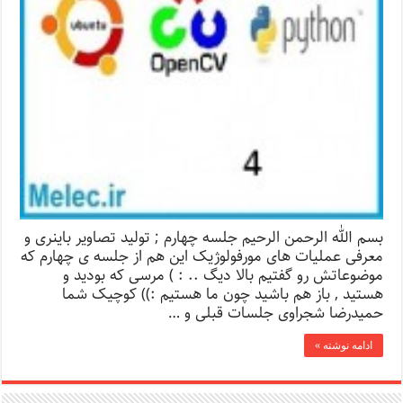
بسم الله الرحمن الرحیم جلسه چهارم ; تولید تصاویر باینری و
معرفی عملیات های مورفولوژیک این هم از جلسه ی چهارم که
موضوعاتش رو گفتیم بالا دیگ .. : ) مرسی که بودید و
هستید , باز هم باشید چون ما هستیم :‌)) کوچیک شما
حمیدرضا شجراوی جلسات قبلی و …
ادامه نوشته »