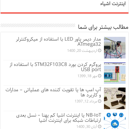
اینترنت اشیاء
مطالب بیشتر برای شما
مدار دیمر پاور LED با استفاده از میکروکنترلر
ATmega32
اردیبهشت 20, 1400
پروگرم کردن بورد STM32F103C8 با استفاده از
USB port
مهر 18, 1399
آپ امپ ها یا تقویت کننده های عملیاتی – مدارات
و کاربرد ها
مرداد 12, 1397
NB-IoT یا اینترنت اشیا کم پهنا – نسل بعدی
ارتباطات شبکه برای اینترنت اشیا
آبان 30, 1400