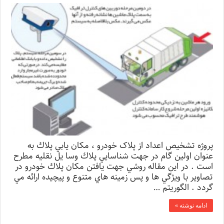
پروژه تشخیص اعداد از پلاک خودرو ، مکان يابي پلاك به
عنوان اولين گام در جهت شناسايي پلاك وسا يل نقليه مطرح
است . در اين مقاله روشي جهت يافتن مکان پلاك خودرو در
تصاوير با ويژگي ها و پس زمينه هاي متنوع و پيچيده ارائه مي
گردد . الگوريتم …
ادامه نوشته »