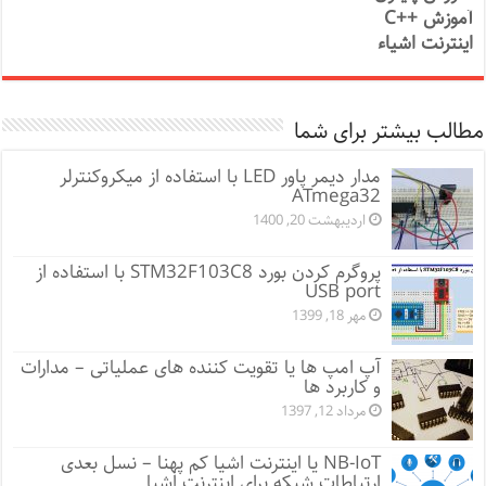
آموزش ++C
اینترنت اشیاء
مطالب بیشتر برای شما
مدار دیمر پاور LED با استفاده از میکروکنترلر
ATmega32
اردیبهشت 20, 1400
پروگرم کردن بورد STM32F103C8 با استفاده از
USB port
مهر 18, 1399
آپ امپ ها یا تقویت کننده های عملیاتی – مدارات
و کاربرد ها
مرداد 12, 1397
NB-IoT یا اینترنت اشیا کم پهنا – نسل بعدی
ارتباطات شبکه برای اینترنت اشیا