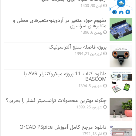
آبان 30, 1400
مفهوم حوزه متغیر در آردوینو-متغیرهای محلی و
متغیرهای سراسری
بهمن 6, 1396
پروژه فاصله سنج آلتراسونیک
فروردین 21, 1394
دانلود کتاب 11 پروژه میکروکنترلر AVR با
BASCOM
شهریور 5, 1394
چگونه بهترین محصولات ترانسمیتر فشار را بخریم؟
شهریور 25, 1399
دانلود مرجع کامل آموزش OrCAD PSpice
آذر 18, 1392