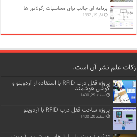
برنامه ای جالب برای محاسبات رگولاتور ها
آذر 19, 1392
زکات علم نشر آن است.
پروژه قفل‌ درب RFID با استفاده از آردوینو و
گوشی هوشمند
اسفند 25, 1400
پروژه ساخت قفل‌ درب RFID با آردوینو
اسفند 20, 1400
تغذیه آردوینو با سلول‌های خورشیدی آردوینو