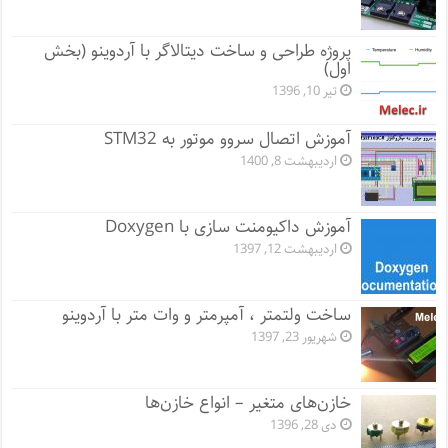
پروژه طراحی و ساخت دیتالاگر با آردوینو (بخش
اول)
تیر 10, 1396
آموزش اتصال سروو موتور به STM32
اردیبهشت 8, 1400
آموزش داکیومنت سازی با Doxygen
اردیبهشت 12, 1397
ساخت ولتمتر ، آمپرمتر و وات متر با آردوینو
شهریور 23, 1397
خازن‌های متغیر – انواع خازن‌ها
دی 28, 1396