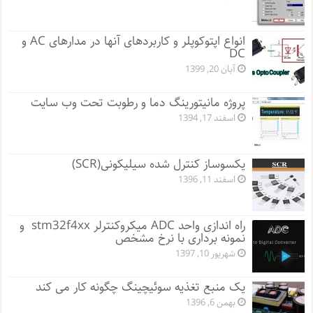
انواع اپتوکوپلر و کاربردهای آنها در مدارهای AC و
DC
آبان 20, 1399
پروژه مانيتورينگ دما و رطوبت تحت وب سایت
اسفند 17, 1394
یکسوساز کنترل شده سیلیکونی(SCR)
اسفند 11, 1396
راه اندازی واحد ADC میکروکنترلر stm32f4xx و
نمونه برداری با نرخ مشخص
شهریور 10, 1397
یک منبع تغذیه سوئیچینگ چگونه کار می کند
بهمن 6, 1396