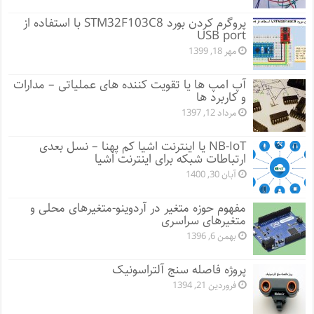
پروگرم کردن بورد STM32F103C8 با استفاده از
USB port
مهر 18, 1399
آپ امپ ها یا تقویت کننده های عملیاتی – مدارات
و کاربرد ها
مرداد 12, 1397
NB-IoT یا اینترنت اشیا کم پهنا – نسل بعدی
ارتباطات شبکه برای اینترنت اشیا
آبان 30, 1400
مفهوم حوزه متغیر در آردوینو-متغیرهای محلی و
متغیرهای سراسری
بهمن 6, 1396
پروژه فاصله سنج آلتراسونیک
فروردین 21, 1394