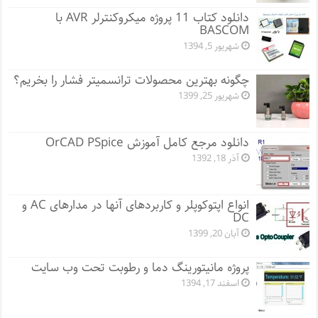
دانلود کتاب 11 پروژه میکروکنترلر AVR با
BASCOM
شهریور 5, 1394
چگونه بهترین محصولات ترانسمیتر فشار را بخریم؟
شهریور 25, 1399
دانلود مرجع کامل آموزش OrCAD PSpice
آذر 18, 1392
انواع اپتوکوپلر و کاربردهای آنها در مدارهای AC و
DC
آبان 20, 1399
پروژه مانيتورينگ دما و رطوبت تحت وب سایت
اسفند 17, 1394