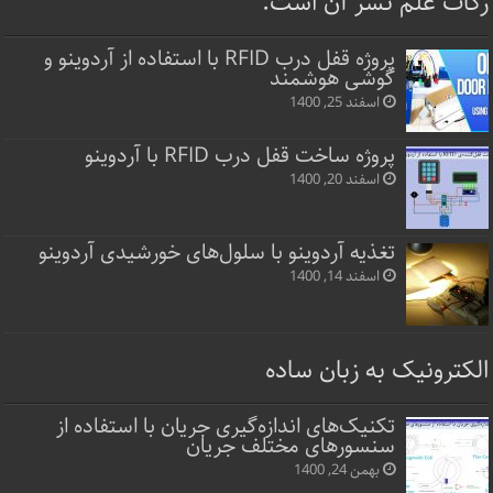
زکات علم نشر آن است.
پروژه قفل‌ درب RFID با استفاده از آردوینو و
گوشی هوشمند
اسفند 25, 1400
پروژه ساخت قفل‌ درب RFID با آردوینو
اسفند 20, 1400
تغذیه آردوینو با سلول‌های خورشیدی آردوینو
اسفند 14, 1400
الکترونیک به زبان ساده
تکنیک‌های اندازه‌گیری جریان با استفاده از
سنسورهای مختلف جریان
بهمن 24, 1400