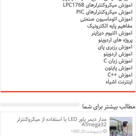
آموزش میکروکنترلرهای LPC1768
آموزش میکروکنترلرهای PIC
آموزش اتوماسیون صنعتی
مفاهیم پایه الکترونیک
آموزش آلتیوم دیزاینر
پروژه های آردوینو
آموزش رزبری پای
آموزش آردوینو
آموزش زبان C
آموزش پایتون
آموزش ++C
اینترنت اشیاء
مطالب بیشتر برای شما
مدار دیمر پاور LED با استفاده از میکروکنترلر
ATmega32
اردیبهشت 20, 1400