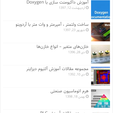
آموزش داکیومنت سازی با Doxygen
اردیبهشت 12, 1397
ساخت ولتمتر ، آمپرمتر و وات متر با آردوینو
شهریور 23, 1397
خازن‌های متغیر – انواع خازن‌ها
دی 28, 1396
مجموعه مقالات آموزش آلتیوم دیزاینر
دی 10, 1392
هرم اتوماسیون صنعتی
بهمن 18, 1398