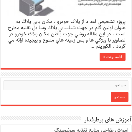
پروژه تشخیص اعداد از پلاک خودرو ، مکان يابي پلاك به
عنوان اولين گام در جهت شناسايي پلاك وسا يل نقليه مطرح
است . در اين مقاله روشي جهت يافتن مکان پلاك خودرو در
تصاوير با ويژگي ها و پس زمينه هاي متنوع و پيچيده ارائه مي
گردد . الگوريتم …
ادامه نوشته »
آموزش های پرطرفدار
آموزش طراحی منابع تغذیه سوئیچینگ