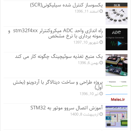
یکسوساز کنترل شده سیلیکونی(SCR)
اسفند 11, 1396
راه اندازی واحد ADC میکروکنترلر stm32f4xx و
نمونه برداری با نرخ مشخص
شهریور 10, 1397
یک منبع تغذیه سوئیچینگ چگونه کار می کند
بهمن 6, 1396
پروژه طراحی و ساخت دیتالاگر با آردوینو (بخش
اول)
تیر 10, 1396
آموزش اتصال سروو موتور به STM32
اردیبهشت 8, 1400