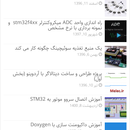
اسفند 11, 1396
راه اندازی واحد ADC میکروکنترلر stm32f4xx و
نمونه برداری با نرخ مشخص
شهریور 10, 1397
یک منبع تغذیه سوئیچینگ چگونه کار می کند
بهمن 6, 1396
پروژه طراحی و ساخت دیتالاگر با آردوینو (بخش
اول)
تیر 10, 1396
آموزش اتصال سروو موتور به STM32
اردیبهشت 8, 1400
آموزش داکیومنت سازی با Doxygen