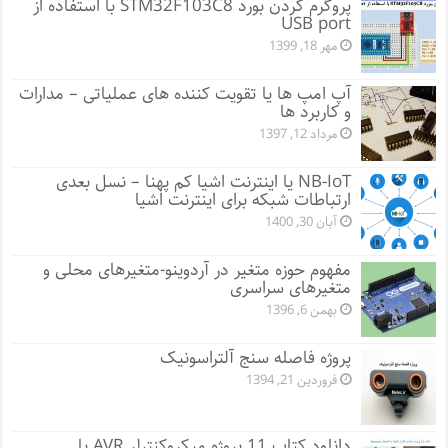
پروگرم کردن بورد STM32F103C8 با استفاده از
USB port
مهر 18, 1399
آپ امپ ها یا تقویت کننده های عملیاتی – مدارات
و کاربرد ها
مرداد 12, 1397
NB-IoT یا اینترنت اشیا کم پهنا – نسل بعدی
ارتباطات شبکه برای اینترنت اشیا
آبان 30, 1400
مفهوم حوزه متغیر در آردوینو-متغیرهای محلی و
متغیرهای سراسری
بهمن 6, 1396
پروژه فاصله سنج آلتراسونیک
فروردین 21, 1394
دانلود کتاب 11 پروژه میکروکنترلر AVR با