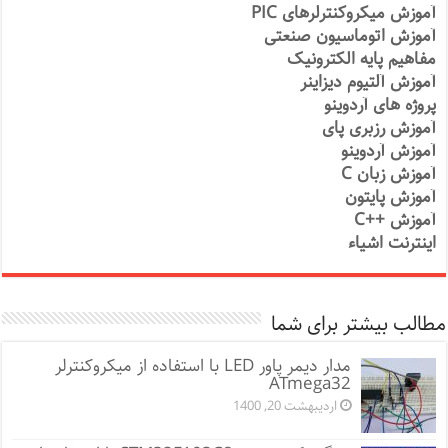
آموزش میکروکنترلرهای PIC
آموزش اتوماسیون صنعتی
مفاهیم پایه الکترونیک
آموزش آلتیوم دیزاینر
پروژه های آردوینو
آموزش رزبری پای
آموزش آردوینو
آموزش زبان C
آموزش پایتون
آموزش ++C
اینترنت اشیاء
مطالب بیشتر برای شما
مدار دیمر پاور LED با استفاده از میکروکنترلر
ATmega32
اردیبهشت 20, 1400