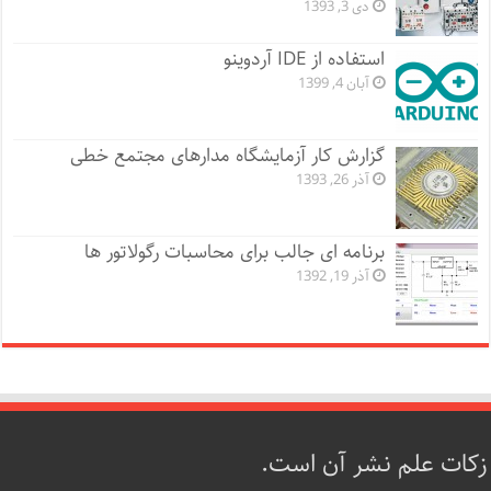
دی 3, 1393
استفاده از IDE آردوینو
آبان 4, 1399
گزارش کار آزمایشگاه مدارهای مجتمع خطی
آذر 26, 1393
برنامه ای جالب برای محاسبات رگولاتور ها
آذر 19, 1392
زکات علم نشر آن است.