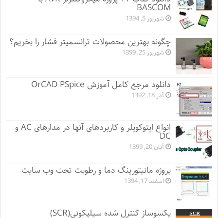
BASCOM
شهریور 5, 1394
چگونه بهترین محصولات ترانسمیتر فشار را بخریم؟
شهریور 25, 1399
دانلود مرجع کامل آموزش OrCAD PSpice
آذر 18, 1392
انواع اپتوکوپلر و کاربردهای آنها در مدارهای AC و
DC
آبان 20, 1399
پروژه مانيتورينگ دما و رطوبت تحت وب سایت
اسفند 17, 1394
یکسوساز کنترل شده سیلیکونی(SCR)