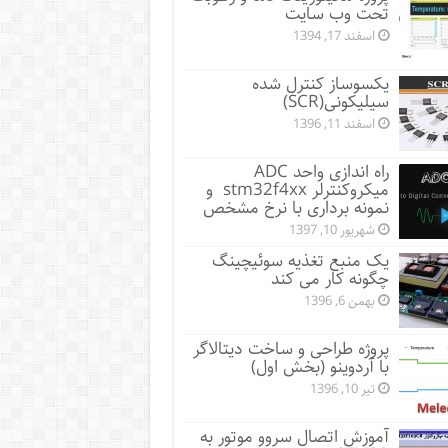
تحت وب سایت
اسفند 17, 1394
یکسوساز کنترل شده
سیلیکونی(SCR)
اسفند 11, 1396
راه اندازی واحد ADC
میکروکنترلر stm32f4xx و
نمونه برداری با نرخ مشخص
شهریور 10, 1397
یک منبع تغذیه سوئیچینگ
چگونه کار می کند
بهمن 6, 1396
پروژه طراحی و ساخت دیتالاگر
با آردوینو (بخش اول)
تیر 10, 1396
آموزش اتصال سروو موتور به