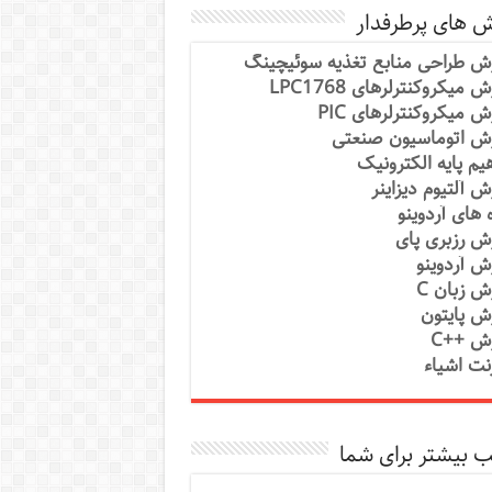
ش های پرطرفدار
ش طراحی منابع تغذیه سوئیچینگ
 میکروکنترلرهای LPC1768
ش میکروکنترلرهای PIC
ش اتوماسیون صنعتی
یم پایه الکترونیک
ش آلتیوم دیزاینر
ه های آردوینو
ش رزبری پای
ش آردوینو
ش زبان C
ش پایتون
ش ++C
رنت اشیاء
 بیشتر برای شما