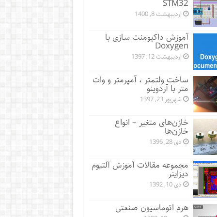
STM32
اردیبهشت 8, 1400
آموزش داکیومنت سازی با
Doxygen
اردیبهشت 12, 1397
ساخت ولتمتر ، آمپرمتر و وات
متر با آردوینو
شهریور 23, 1397
خازن‌های متغیر – انواع
خازن‌ها
دی 28, 1396
مجموعه مقالات آموزش آلتیوم
دیزاینر
دی 10, 1392
هرم اتوماسیون صنعتی