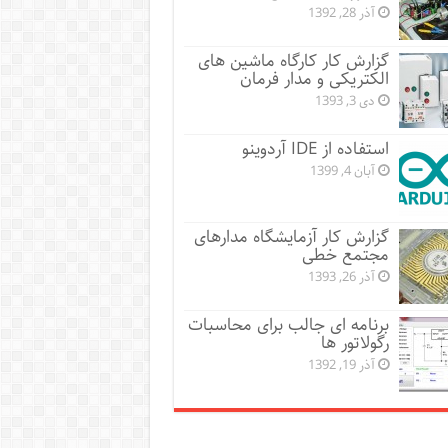
آذر 28, 1392
گزارش کار کارگاه ماشین های
الکتریکی و مدار فرمان
دی 3, 1393
استفاده از IDE آردوینو
آبان 4, 1399
گزارش کار آزمایشگاه مدارهای
مجتمع خطی
آذر 26, 1393
برنامه ای جالب برای محاسبات
رگولاتور ها
آذر 19, 1392