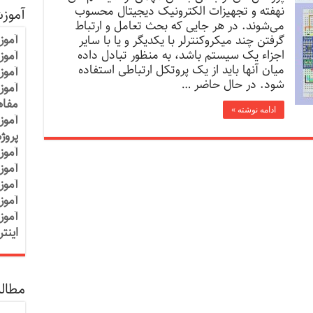
نهفته و تجهیزات الکترونیک دیجیتال محسوب
آموز
می‌شوند. در هر جایی که بحث تعامل و ارتباط
آموز
گرفتن چند میکروکنترلر با یکدیگر و یا با سایر
اجزاء یک سیستم باشد، به منظور تبادل داده
آموزش
میان آنها باید از یک پروتکل ارتباطی استفاده
آموز
شود. در حال حاضر …
آموز
مفاه
ادامه نوشته »
آموز
پروژ
آموز
آموز
آموز
آموز
آموز
اینت
مطالب