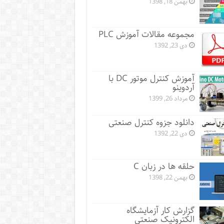
بهمن 18, 1398
مجموعه مقالات آموزش PLC
دی 23, 1392
آموزش کنترل موتور DC با
آردوینو
مرداد 26, 1399
دانلود جزوه کنترل صنعتی
دی 22, 1392
حلقه ها در زبان C
بهمن 22, 1398
گزارش کار آزمایشگاه
الکترونیک صنعتی