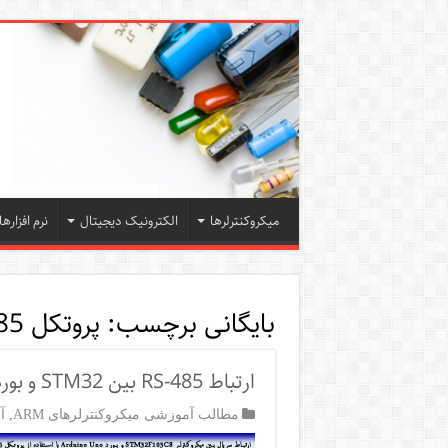
میکروکنترلرها
الکترونیک دیجیتال
نرم افزارها
بایگانی برچسب:
پروتکل RS-485
ارتباط RS-485 بین STM32 و بورد Arduino Uno
مطالب آموزشی میکروکنترلرهای ARM
,
آ