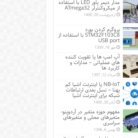
مدار دیمر پاور LED با استفاده
از میکروکنترلر ATmega32
اردیبهشت 20, 1400
پروگرم کردن بورد
STM32F103C8 با استفاده از
USB port
مهر 18, 1399
آپ امپ ها یا تقویت کننده
های عملیاتی – مدارات و
کاربرد ها
مرداد 12, 1397
NB-IoT یا اینترنت اشیا کم
پهنا – نسل بعدی ارتباطات
شبکه برای اینترنت اشیا
آبان 30, 1400
مفهوم حوزه متغیر در آردوینو-
متغیرهای محلی و متغیرهای
سراسری
بهمن 6, 1396