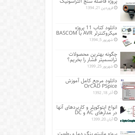
پروژه فاصله سنج آلتراسونیک
فروردین 21, 1394
دانلود کتاب 11 پروژه
میکروکنترلر AVR با BASCOM
شهریور 5, 1394
چگونه بهترین محصولات
ترانسمیتر فشار را بخریم؟
شهریور 25, 1399
دانلود مرجع کامل آموزش
OrCAD PSpice
آذر 18, 1392
انواع اپتوکوپلر و کاربردهای آنها
در مدارهای AC و DC
آبان 20, 1399
پروژه مانيتورينگ دما و رطوبت