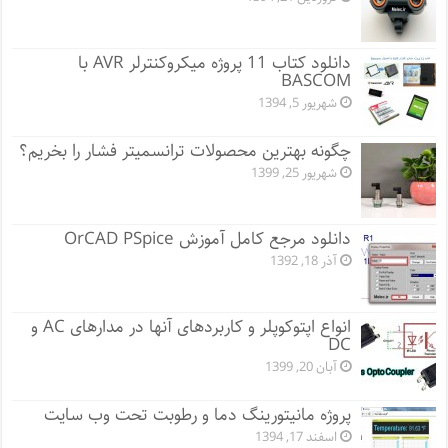
دانلود کتاب 11 پروژه میکروکنترلر AVR با
BASCOM
شهریور 5, 1394
چگونه بهترین محصولات ترانسمیتر فشار را بخریم؟
شهریور 25, 1399
دانلود مرجع کامل آموزش OrCAD PSpice
آذر 18, 1392
انواع اپتوکوپلر و کاربردهای آنها در مدارهای AC و
DC
آبان 20, 1399
پروژه مانيتورينگ دما و رطوبت تحت وب سایت
اسفند 17, 1394