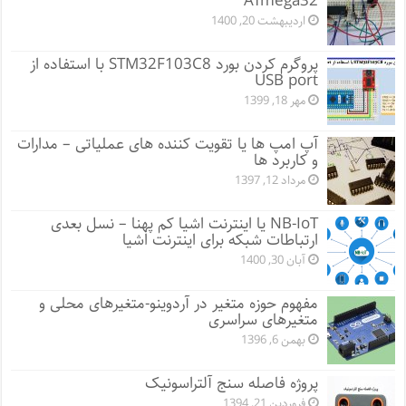
ATmega32
اردیبهشت 20, 1400
پروگرم کردن بورد STM32F103C8 با استفاده از
USB port
مهر 18, 1399
آپ امپ ها یا تقویت کننده های عملیاتی – مدارات
و کاربرد ها
مرداد 12, 1397
NB-IoT یا اینترنت اشیا کم پهنا – نسل بعدی
ارتباطات شبکه برای اینترنت اشیا
آبان 30, 1400
مفهوم حوزه متغیر در آردوینو-متغیرهای محلی و
متغیرهای سراسری
بهمن 6, 1396
پروژه فاصله سنج آلتراسونیک
فروردین 21, 1394