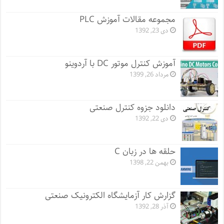
مجموعه مقالات آموزش PLC
دی 23, 1392
آموزش کنترل موتور DC با آردوینو
مرداد 26, 1399
دانلود جزوه کنترل صنعتی
دی 22, 1392
حلقه ها در زبان C
بهمن 22, 1398
گزارش کار آزمایشگاه الکترونیک صنعتی
آذر 28, 1392