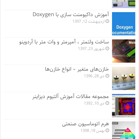
آموزش داکیومنت سازی با Doxygen
اردیبهشت 12, 1397
ساخت ولتمتر ، آمپرمتر و وات متر با آردوینو
شهریور 23, 1397
خازن‌های متغیر – انواع خازن‌ها
دی 28, 1396
مجموعه مقالات آموزش آلتیوم دیزاینر
دی 10, 1392
هرم اتوماسیون صنعتی
بهمن 18, 1398