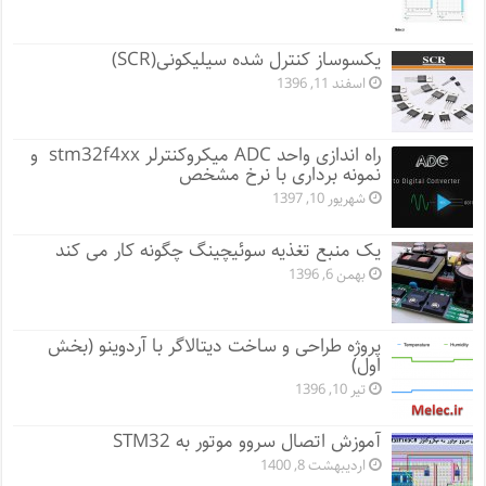
یکسوساز کنترل شده سیلیکونی(SCR)
اسفند 11, 1396
راه اندازی واحد ADC میکروکنترلر stm32f4xx و
نمونه برداری با نرخ مشخص
شهریور 10, 1397
یک منبع تغذیه سوئیچینگ چگونه کار می کند
بهمن 6, 1396
پروژه طراحی و ساخت دیتالاگر با آردوینو (بخش
اول)
تیر 10, 1396
آموزش اتصال سروو موتور به STM32
اردیبهشت 8, 1400