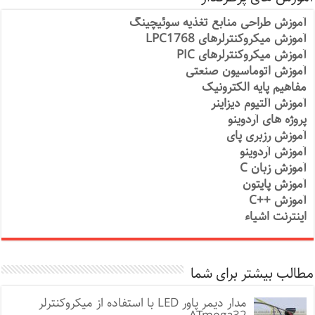
آموزش طراحی منابع تغذیه سوئیچینگ
آموزش میکروکنترلرهای LPC1768
آموزش میکروکنترلرهای PIC
آموزش اتوماسیون صنعتی
مفاهیم پایه الکترونیک
آموزش آلتیوم دیزاینر
پروژه های آردوینو
آموزش رزبری پای
آموزش آردوینو
آموزش زبان C
آموزش پایتون
آموزش ++C
اینترنت اشیاء
مطالب بیشتر برای شما
مدار دیمر پاور LED با استفاده از میکروکنترلر