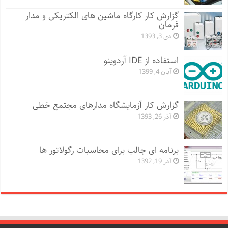
گزارش کار کارگاه ماشین های الکتریکی و مدار
فرمان
دی 3, 1393
استفاده از IDE آردوینو
آبان 4, 1399
گزارش کار آزمایشگاه مدارهای مجتمع خطی
آذر 26, 1393
برنامه ای جالب برای محاسبات رگولاتور ها
آذر 19, 1392