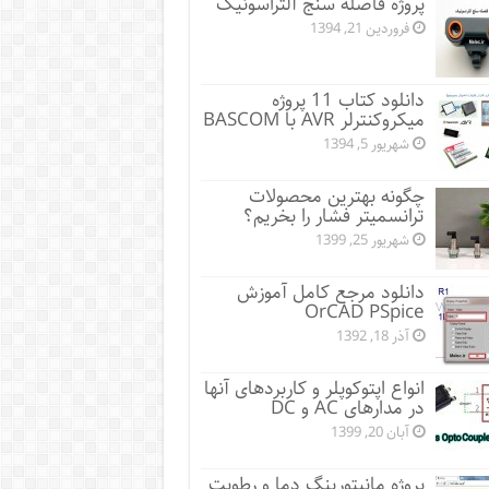
پروژه فاصله سنج آلتراسونیک
فروردین 21, 1394
دانلود کتاب 11 پروژه
میکروکنترلر AVR با BASCOM
شهریور 5, 1394
چگونه بهترین محصولات
ترانسمیتر فشار را بخریم؟
شهریور 25, 1399
دانلود مرجع کامل آموزش
OrCAD PSpice
آذر 18, 1392
انواع اپتوکوپلر و کاربردهای آنها
در مدارهای AC و DC
آبان 20, 1399
پروژه مانيتورينگ دما و رطوبت