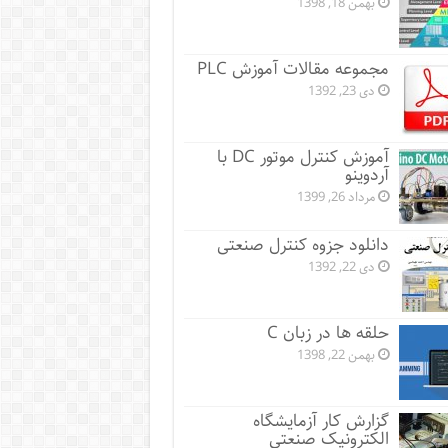
بهمن 18, 1398
مجموعه مقالات آموزش PLC
دی 23, 1392
آموزش کنترل موتور DC با
آردوینو
مرداد 26, 1399
دانلود جزوه کنترل صنعتی
دی 22, 1392
حلقه ها در زبان C
بهمن 22, 1398
گزارش کار آزمایشگاه
الکترونیک صنعتی