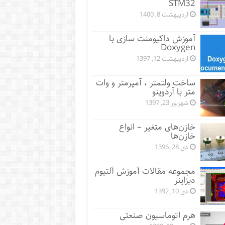
STM32
اردیبهشت 8, 1400
آموزش داکیومنت سازی با
Doxygen
اردیبهشت 12, 1397
ساخت ولتمتر ، آمپرمتر و وات
متر با آردوینو
شهریور 23, 1397
خازن‌های متغیر – انواع
خازن‌ها
دی 28, 1396
مجموعه مقالات آموزش آلتیوم
دیزاینر
دی 10, 1392
هرم اتوماسیون صنعتی