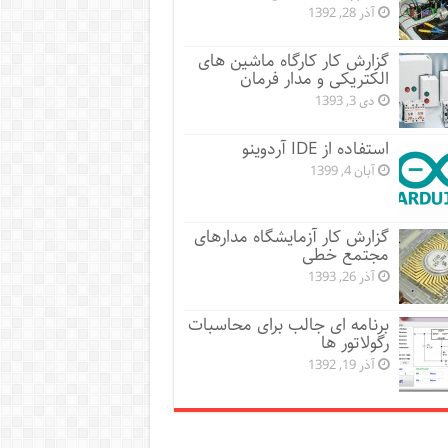
آذر 28, 1392
گزارش کار کارگاه ماشین های
الکتریکی و مدار فرمان
دی 3, 1393
استفاده از IDE آردوینو
آبان 4, 1399
گزارش کار آزمایشگاه مدارهای
مجتمع خطی
آذر 26, 1393
برنامه ای جالب برای محاسبات
رگولاتور ها
آذر 19, 1392