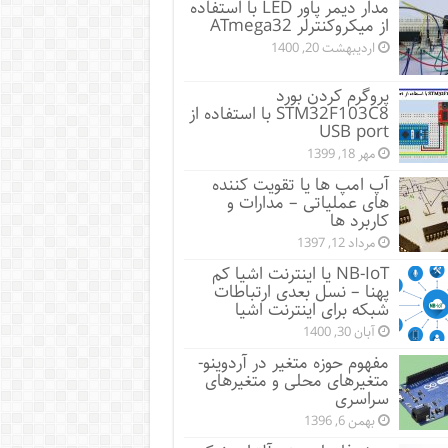
مدار دیمر پاور LED با استفاده
از میکروکنترلر ATmega32
اردیبهشت 20, 1400
پروگرم کردن بورد
STM32F103C8 با استفاده از
USB port
مهر 18, 1399
آپ امپ ها یا تقویت کننده
های عملیاتی – مدارات و
کاربرد ها
مرداد 12, 1397
NB-IoT یا اینترنت اشیا کم
پهنا – نسل بعدی ارتباطات
شبکه برای اینترنت اشیا
آبان 30, 1400
مفهوم حوزه متغیر در آردوینو-
متغیرهای محلی و متغیرهای
سراسری
بهمن 6, 1396