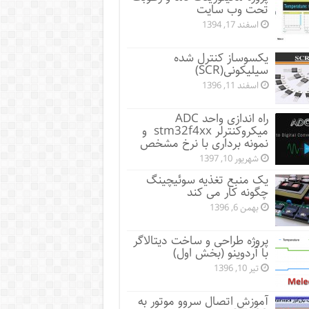
تحت وب سایت
اسفند 17, 1394
یکسوساز کنترل شده
سیلیکونی(SCR)
اسفند 11, 1396
راه اندازی واحد ADC
میکروکنترلر stm32f4xx و
نمونه برداری با نرخ مشخص
شهریور 10, 1397
یک منبع تغذیه سوئیچینگ
چگونه کار می کند
بهمن 6, 1396
پروژه طراحی و ساخت دیتالاگر
با آردوینو (بخش اول)
تیر 10, 1396
آموزش اتصال سروو موتور به