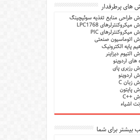
ش های پرطرفدار
ش طراحی منابع تغذیه سوئیچینگ
 میکروکنترلرهای LPC1768
ش میکروکنترلرهای PIC
ش اتوماسیون صنعتی
یم پایه الکترونیک
ش آلتیوم دیزاینر
ه های آردوینو
ش رزبری پای
ش آردوینو
ش زبان C
ش پایتون
ش ++C
رنت اشیاء
 بیشتر برای شما