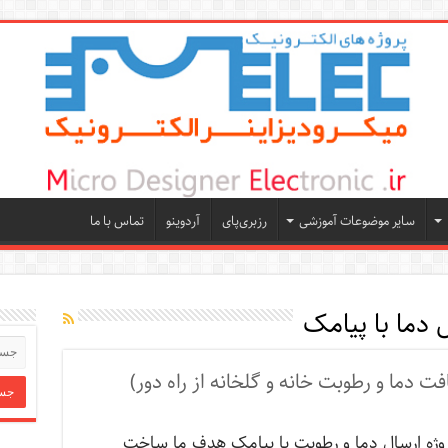
سایر موضوعات آموزشی
رزبری‌پای
آردوینو
تماس با ما
ل دما با پیامک
فت دما و رطوبت خانه و گلخانه از راه دور)
وژه ارسال دما و رطوبت با پیامک هدف ما ساخت