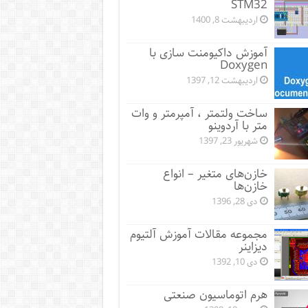
STM32
اردیبهشت 8, 1400
آموزش داکیومنت سازی با
Doxygen
اردیبهشت 12, 1397
ساخت ولتمتر ، آمپرمتر و وات
متر با آردوینو
شهریور 23, 1397
خازن‌های متغیر – انواع
خازن‌ها
دی 28, 1396
مجموعه مقالات آموزش آلتیوم
دیزاینر
دی 10, 1392
هرم اتوماسیون صنعتی