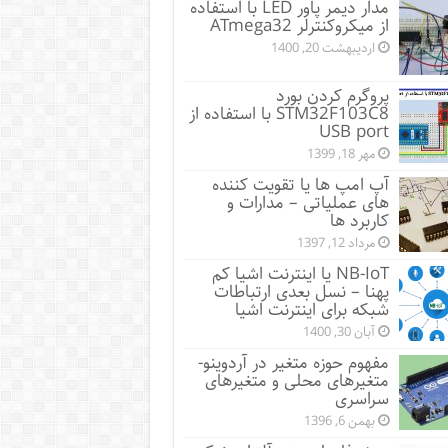
مدار دیمر پاور LED با استفاده
از میکروکنترلر ATmega32
اردیبهشت 20, 1400
پروگرم کردن بورد
STM32F103C8 با استفاده از
USB port
مهر 18, 1399
آپ امپ ها یا تقویت کننده
های عملیاتی – مدارات و
کاربرد ها
مرداد 12, 1397
NB-IoT یا اینترنت اشیا کم
پهنا – نسل بعدی ارتباطات
شبکه برای اینترنت اشیا
آبان 30, 1400
مفهوم حوزه متغیر در آردوینو-
متغیرهای محلی و متغیرهای
سراسری
بهمن 6, 1396