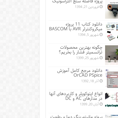
پروژه فاصله سنج آلتراسونیک
فروردین 21, 1394
دانلود کتاب 11 پروژه
میکروکنترلر AVR با BASCOM
شهریور 5, 1394
چگونه بهترین محصولات
ترانسمیتر فشار را بخریم؟
شهریور 25, 1399
دانلود مرجع کامل آموزش
OrCAD PSpice
آذر 18, 1392
انواع اپتوکوپلر و کاربردهای آنها
در مدارهای AC و DC
آبان 20, 1399
پروژه مانيتورينگ دما و رطوبت