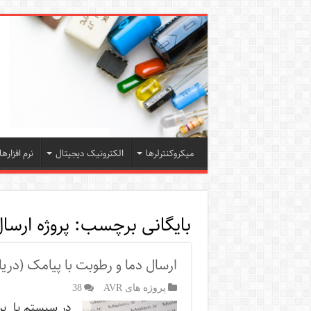
میکروکنترلرها
الکترونیک دیجیتال
نرم افزارها
بایگانی برچسب:
پروژه ارسا
ارسال دما و رطوبت با پیامک (دریا
پروژه های AVR
38
در سیستم یا پر