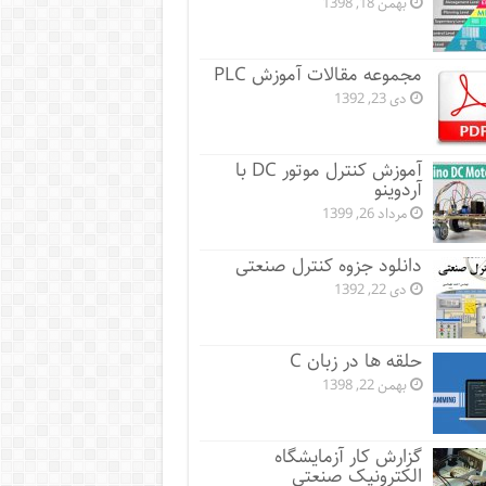
بهمن 18, 1398
مجموعه مقالات آموزش PLC
دی 23, 1392
آموزش کنترل موتور DC با
آردوینو
مرداد 26, 1399
دانلود جزوه کنترل صنعتی
دی 22, 1392
حلقه ها در زبان C
بهمن 22, 1398
گزارش کار آزمایشگاه
الکترونیک صنعتی