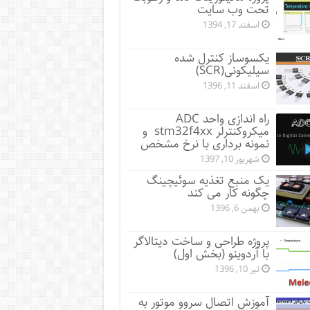
تحت وب سایت
اسفند 17, 1394
یکسوساز کنترل شده
سیلیکونی(SCR)
اسفند 11, 1396
راه اندازی واحد ADC
میکروکنترلر stm32f4xx و
نمونه برداری با نرخ مشخص
شهریور 10, 1397
یک منبع تغذیه سوئیچینگ
چگونه کار می کند
بهمن 6, 1396
پروژه طراحی و ساخت دیتالاگر
با آردوینو (بخش اول)
تیر 10, 1396
آموزش اتصال سروو موتور به