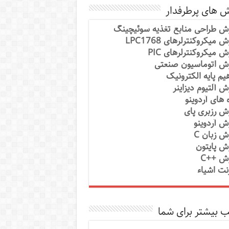
ش های پرطرفدار
ش طراحی منابع تغذیه سوئیچینگ
 میکروکنترلرهای LPC1768
ش میکروکنترلرهای PIC
ش اتوماسیون صنعتی
یم پایه الکترونیک
ش آلتیوم دیزاینر
ه های آردوینو
ش رزبری پای
ش آردوینو
ش زبان C
ش پایتون
ش ++C
رنت اشیاء
 بیشتر برای شما