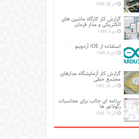
آذر 28, 1392
گزارش کار کارگاه ماشین های
الکتریکی و مدار فرمان
دی 3, 1393
استفاده از IDE آردوینو
آبان 4, 1399
گزارش کار آزمایشگاه مدارهای
مجتمع خطی
آذر 26, 1393
برنامه ای جالب برای محاسبات
رگولاتور ها
آذر 19, 1392