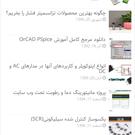
چگونه بهترین محصولات ترانسمیتر فشار را بخریم؟
شهریور 25, 1399
دانلود مرجع کامل آموزش OrCAD PSpice
آذر 18, 1392
انواع اپتوکوپلر و کاربردهای آنها در مدارهای AC و
DC
آبان 20, 1399
پروژه مانيتورينگ دما و رطوبت تحت وب سایت
اسفند 17, 1394
یکسوساز کنترل شده سیلیکونی(SCR)
اسفند 11, 1396