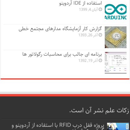
استفاده از IDE آردوینو
آبان 4, 1399
گزارش کار آزمایشگاه مدارهای مجتمع خطی
آذر 26, 1393
برنامه ای جالب برای محاسبات رگولاتور ها
آذر 19, 1392
زکات علم نشر آن است.
پروژه قفل‌ درب RFID با استفاده از آردوینو و