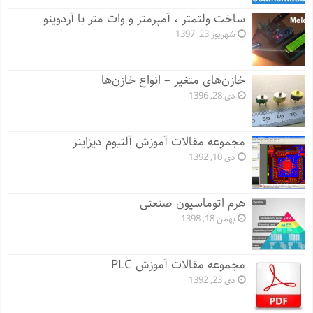
ساخت ولتمتر ، آمپرمتر و وات متر با آردوینو
شهریور 23, 1397
خازن‌های متغیر – انواع خازن‌ها
دی 28, 1396
مجموعه مقالات آموزش آلتیوم دیزاینر
دی 10, 1392
هرم اتوماسیون صنعتی
بهمن 18, 1398
مجموعه مقالات آموزش PLC
دی 23, 1392