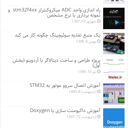
راه اندازی واحد ADC میکروکنترلر stm32f4xx و
نمونه برداری با نرخ مشخص
شهریور 10, 1397
یک منبع تغذیه سوئیچینگ چگونه کار می کند
بهمن 6, 1396
پروژه طراحی و ساخت دیتالاگر با آردوینو (بخش
اول)
تیر 10, 1396
آموزش اتصال سروو موتور به STM32
اردیبهشت 8, 1400
آموزش داکیومنت سازی با Doxygen
اردیبهشت 12, 1397