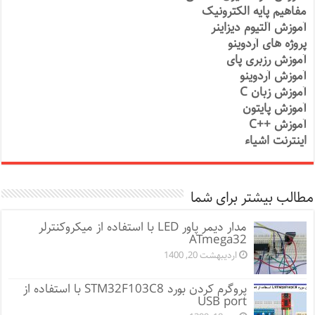
مفاهیم پایه الکترونیک
آموزش آلتیوم دیزاینر
پروژه های آردوینو
آموزش رزبری پای
آموزش آردوینو
آموزش زبان C
آموزش پایتون
آموزش ++C
اینترنت اشیاء
مطالب بیشتر برای شما
مدار دیمر پاور LED با استفاده از میکروکنترلر
ATmega32
اردیبهشت 20, 1400
پروگرم کردن بورد STM32F103C8 با استفاده از
USB port