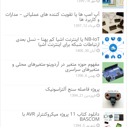
مهر 18, 1399
آپ امپ ها یا تقویت کننده های عملیاتی – مدارات
و کاربرد ها
مرداد 12, 1397
NB-IoT یا اینترنت اشیا کم پهنا – نسل بعدی
ارتباطات شبکه برای اینترنت اشیا
آبان 30, 1400
مفهوم حوزه متغیر در آردوینو-متغیرهای محلی و
متغیرهای سراسری
بهمن 6, 1396
پروژه فاصله سنج آلتراسونیک
فروردین 21, 1394
دانلود کتاب 11 پروژه میکروکنترلر AVR با
BASCOM
شهریور 5, 1394