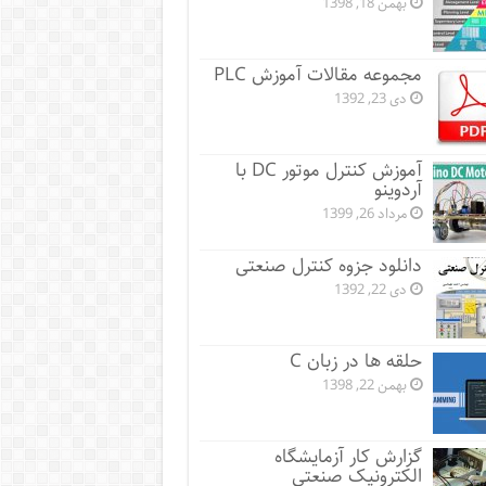
بهمن 18, 1398
مجموعه مقالات آموزش PLC
دی 23, 1392
آموزش کنترل موتور DC با
آردوینو
مرداد 26, 1399
دانلود جزوه کنترل صنعتی
دی 22, 1392
حلقه ها در زبان C
بهمن 22, 1398
گزارش کار آزمایشگاه
الکترونیک صنعتی