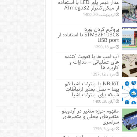
مدار دیمر پاور LED با استفاده
از میکروکنترلر ATmega32
اردیبهشت 20, 1400
پروگرم کردن بورد
STM32F103C8 با استفاده از
USB port
مهر 18, 1399
آپ امپ ها یا تقویت کننده
های عملیاتی – مدارات و
کاربرد ها
مرداد 12, 1397
NB-IoT یا اینترنت اشیا کم
پهنا – نسل بعدی ارتباطات
شبکه برای اینترنت اشیا
آبان 30, 1400
مفهوم حوزه متغیر در آردوینو-
متغیرهای محلی و متغیرهای
سراسری
بهمن 6, 1396