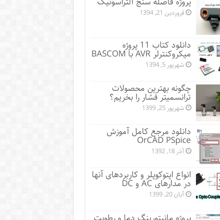
پروژه فاصله سنج آلتراسونیک
فروردین 21, 1394
دانلود کتاب 11 پروژه
میکروکنترلر AVR با BASCOM
شهریور 5, 1394
چگونه بهترین محصولات
ترانسمیتر فشار را بخریم؟
شهریور 25, 1399
دانلود مرجع کامل آموزش
OrCAD PSpice
آذر 18, 1392
انواع اپتوکوپلر و کاربردهای آنها
در مدارهای AC و DC
آبان 20, 1399
پروژه مانيتورينگ دما و رطوبت