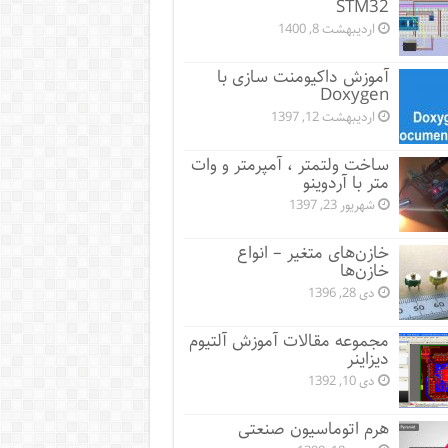
STM32
اردیبهشت 8, 1400
آموزش داکیومنت سازی با
Doxygen
اردیبهشت 12, 1397
ساخت ولتمتر ، آمپرمتر و وات
متر با آردوینو
شهریور 23, 1397
خازن‌های متغیر – انواع
خازن‌ها
دی 28, 1396
مجموعه مقالات آموزش آلتیوم
دیزاینر
دی 10, 1392
هرم اتوماسیون صنعتی