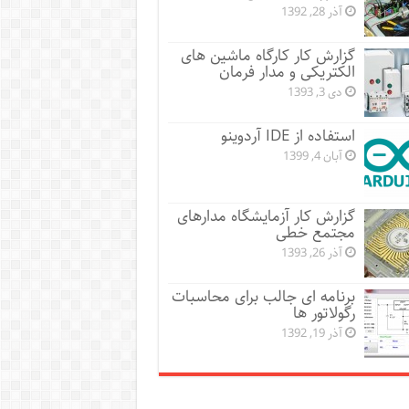
آذر 28, 1392
گزارش کار کارگاه ماشین های
الکتریکی و مدار فرمان
دی 3, 1393
استفاده از IDE آردوینو
آبان 4, 1399
گزارش کار آزمایشگاه مدارهای
مجتمع خطی
آذر 26, 1393
برنامه ای جالب برای محاسبات
رگولاتور ها
آذر 19, 1392