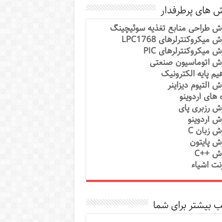
ش های پرطرفدار
ش طراحی منابع تغذیه سوئیچینگ
 میکروکنترلرهای LPC1768
ش میکروکنترلرهای PIC
ش اتوماسیون صنعتی
یم پایه الکترونیک
ش آلتیوم دیزاینر
ه های آردوینو
ش رزبری پای
ش آردوینو
ش زبان C
ش پایتون
ش ++C
رنت اشیاء
 بیشتر برای شما