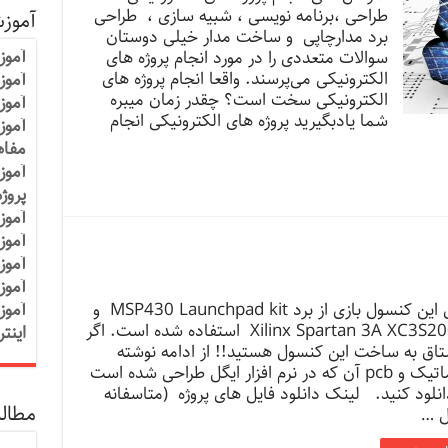
طراحی ،برنامه نویسی ، شبیه سازی ، طراحی
آموز
برد مدارچاپی و ساخت مدار خیلی دوستان
آموز
سوالات متعددی را در مورد انجام پروژه های
الکترونیکی می‌پرسند. واقعا انجام پروژه های
آموزش
الکترونیکی سخت است؟ چقدر زمان میبره
آموز
شما یادبگیرید پروژه های الکترونیکی انجام
آموز
مفاه
آموز
پروژ
آموز
آموز
آموز
آموز
توی این کنسول بازی از برد MSP430 Launchpad kit و
آموز
Xilinx Spartan 3A XC3S200A استفاده شده است. اگر
اینت
اق به ساخت این کنسول هستید!! از ادامه نوشته
شماتیک و pcb آن که در نرم افزار ایگل طراحی شده است
دانلود کنید. لینک دانلود فایل های پروژه (متاسفانه
مطالب
ل …