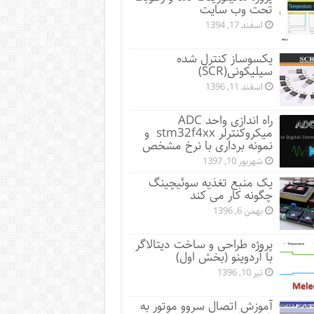
تحت وب سایت
اسفند 17, 1394
یکسوساز کنترل شده
سیلیکونی(SCR)
اسفند 11, 1396
راه اندازی واحد ADC
میکروکنترلر stm32f4xx و
نمونه برداری با نرخ مشخص
شهریور 10, 1397
یک منبع تغذیه سوئیچینگ
چگونه کار می کند
بهمن 6, 1396
پروژه طراحی و ساخت دیتالاگر
با آردوینو (بخش اول)
تیر 10, 1396
آموزش اتصال سروو موتور به