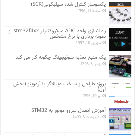
یکسوساز کنترل شده سیلیکونی(SCR)
اسفند 11, 1396
راه اندازی واحد ADC میکروکنترلر stm32f4xx و
نمونه برداری با نرخ مشخص
شهریور 10, 1397
یک منبع تغذیه سوئیچینگ چگونه کار می کند
بهمن 6, 1396
پروژه طراحی و ساخت دیتالاگر با آردوینو (بخش
اول)
تیر 10, 1396
آموزش اتصال سروو موتور به STM32
اردیبهشت 8, 1400