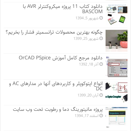
دانلود کتاب 11 پروژه میکروکنترلر AVR با
BASCOM
شهریور 5, 1394
چگونه بهترین محصولات ترانسمیتر فشار را بخریم؟
شهریور 25, 1399
دانلود مرجع کامل آموزش OrCAD PSpice
آذر 18, 1392
انواع اپتوکوپلر و کاربردهای آنها در مدارهای AC و
DC
آبان 20, 1399
پروژه مانيتورينگ دما و رطوبت تحت وب سایت
اسفند 17, 1394