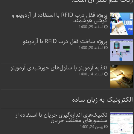
زکات علم نشر آن است.
پروژه قفل‌ درب RFID با استفاده از آردوینو و
گوشی هوشمند
اسفند 25, 1400
پروژه ساخت قفل‌ درب RFID با آردوینو
اسفند 20, 1400
تغذیه آردوینو با سلول‌های خورشیدی آردوینو
اسفند 14, 1400
الکترونیک به زبان ساده
تکنیک‌های اندازه‌گیری جریان با استفاده از
سنسورهای مختلف جریان
بهمن 24, 1400