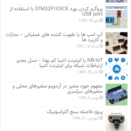
پروگرم کردن بورد STM32F103C8 با استفاده از
USB port
مهر 18, 1399
آپ امپ ها یا تقویت کننده های عملیاتی – مدارات
و کاربرد ها
مرداد 12, 1397
NB-IoT یا اینترنت اشیا کم پهنا – نسل بعدی
ارتباطات شبکه برای اینترنت اشیا
آبان 30, 1400
مفهوم حوزه متغیر در آردوینو-متغیرهای محلی و
متغیرهای سراسری
بهمن 6, 1396
پروژه فاصله سنج آلتراسونیک
فروردین 21, 1394