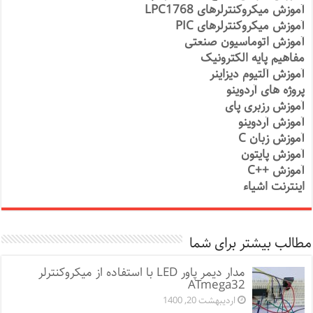
آموزش میکروکنترلرهای LPC1768
آموزش میکروکنترلرهای PIC
آموزش اتوماسیون صنعتی
مفاهیم پایه الکترونیک
آموزش آلتیوم دیزاینر
پروژه های آردوینو
آموزش رزبری پای
آموزش آردوینو
آموزش زبان C
آموزش پایتون
آموزش ++C
اینترنت اشیاء
مطالب بیشتر برای شما
مدار دیمر پاور LED با استفاده از میکروکنترلر
ATmega32
اردیبهشت 20, 1400