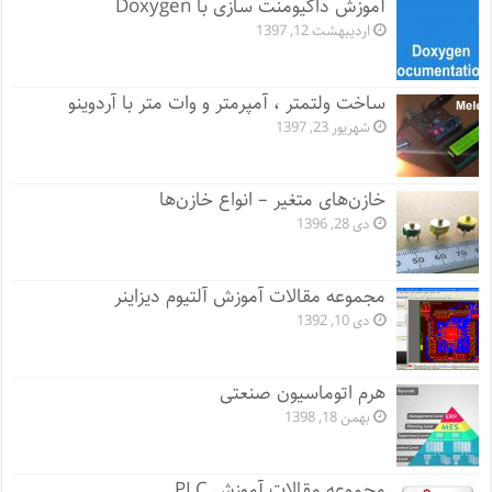
آموزش داکیومنت سازی با Doxygen
اردیبهشت 12, 1397
ساخت ولتمتر ، آمپرمتر و وات متر با آردوینو
شهریور 23, 1397
خازن‌های متغیر – انواع خازن‌ها
دی 28, 1396
مجموعه مقالات آموزش آلتیوم دیزاینر
دی 10, 1392
هرم اتوماسیون صنعتی
بهمن 18, 1398
مجموعه مقالات آموزش PLC