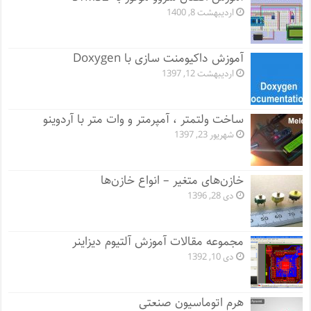
اردیبهشت 8, 1400
آموزش داکیومنت سازی با Doxygen
اردیبهشت 12, 1397
ساخت ولتمتر ، آمپرمتر و وات متر با آردوینو
شهریور 23, 1397
خازن‌های متغیر – انواع خازن‌ها
دی 28, 1396
مجموعه مقالات آموزش آلتیوم دیزاینر
دی 10, 1392
هرم اتوماسیون صنعتی