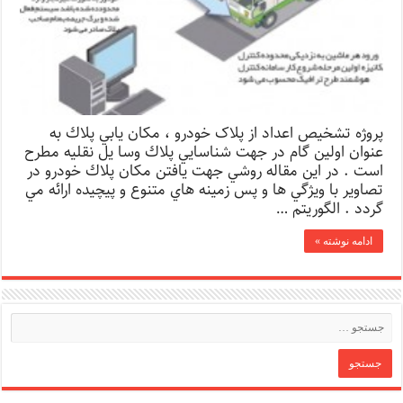
پروژه تشخیص اعداد از پلاک خودرو ، مکان يابي پلاك به
عنوان اولين گام در جهت شناسايي پلاك وسا يل نقليه مطرح
است . در اين مقاله روشي جهت يافتن مکان پلاك خودرو در
تصاوير با ويژگي ها و پس زمينه هاي متنوع و پيچيده ارائه مي
گردد . الگوريتم …
ادامه نوشته »