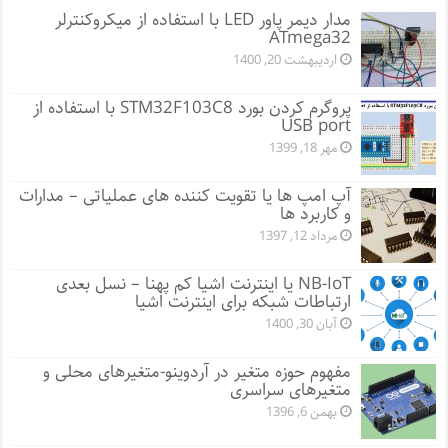
مدار دیمر پاور LED با استفاده از میکروکنترلر
ATmega32
اردیبهشت 20, 1400
پروگرم کردن بورد STM32F103C8 با استفاده از
USB port
مهر 18, 1399
آپ امپ ها یا تقویت کننده های عملیاتی – مدارات
و کاربرد ها
مرداد 12, 1397
NB-IoT یا اینترنت اشیا کم پهنا – نسل بعدی
ارتباطات شبکه برای اینترنت اشیا
آبان 30, 1400
مفهوم حوزه متغیر در آردوینو-متغیرهای محلی و
متغیرهای سراسری
بهمن 6, 1396