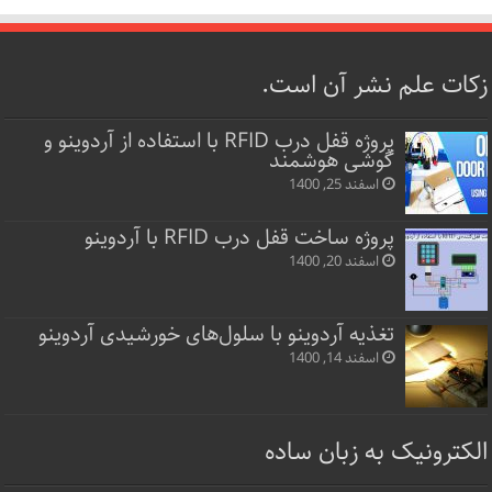
زکات علم نشر آن است.
پروژه قفل‌ درب RFID با استفاده از آردوینو و
گوشی هوشمند
اسفند 25, 1400
پروژه ساخت قفل‌ درب RFID با آردوینو
اسفند 20, 1400
تغذیه آردوینو با سلول‌های خورشیدی آردوینو
اسفند 14, 1400
الکترونیک به زبان ساده