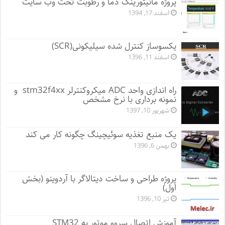
پروژه مانيتورينگ دما و رطوبت تحت وب سایت
اسفند 17, 1394
یکسوساز کنترل شده سیلیکونی(SCR)
اسفند 11, 1396
راه اندازی واحد ADC میکروکنترلر stm32f4xx و
نمونه برداری با نرخ مشخص
شهریور 10, 1397
یک منبع تغذیه سوئیچینگ چگونه کار می کند
بهمن 6, 1396
پروژه طراحی و ساخت دیتالاگر با آردوینو (بخش
اول)
تیر 10, 1396
آموزش اتصال سروو موتور به STM32