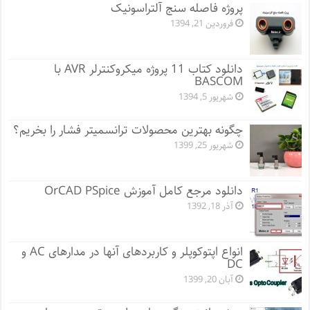
پروژه فاصله سنج آلتراسونیک
فروردین 21, 1394
دانلود کتاب 11 پروژه میکروکنترلر AVR با
BASCOM
شهریور 5, 1394
چگونه بهترین محصولات ترانسمیتر فشار را بخریم؟
شهریور 25, 1399
دانلود مرجع کامل آموزش OrCAD PSpice
آذر 18, 1392
انواع اپتوکوپلر و کاربردهای آنها در مدارهای AC و
DC
آبان 20, 1399