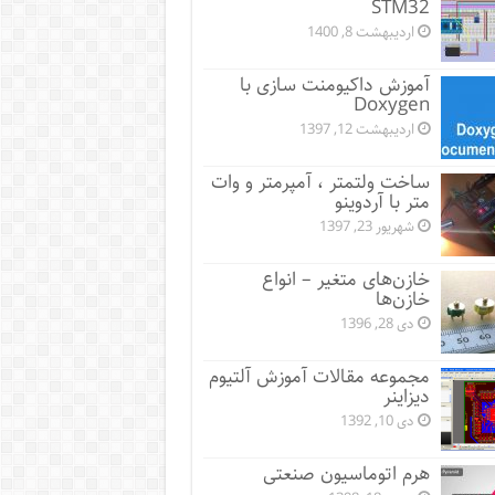
STM32
اردیبهشت 8, 1400
آموزش داکیومنت سازی با
Doxygen
اردیبهشت 12, 1397
ساخت ولتمتر ، آمپرمتر و وات
متر با آردوینو
شهریور 23, 1397
خازن‌های متغیر – انواع
خازن‌ها
دی 28, 1396
مجموعه مقالات آموزش آلتیوم
دیزاینر
دی 10, 1392
هرم اتوماسیون صنعتی