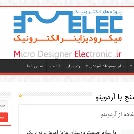
سایر موضوعات آموزشی
رزبری‌پای
آردوینو
تماس با ما
نج با آردوینو
اده از آردوینو
با سلام خدمت دوستان عزیز امروز براتون یک