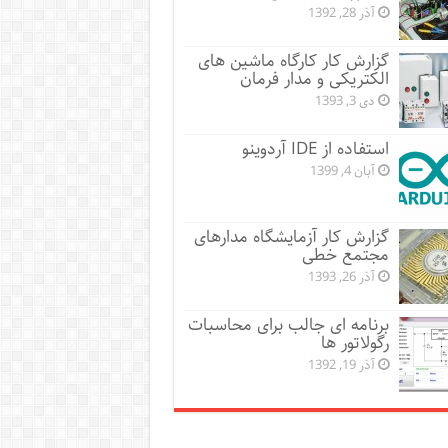
آذر 28, 1392
گزارش کار کارگاه ماشین های
الکتریکی و مدار فرمان
دی 3, 1393
استفاده از IDE آردوینو
آبان 4, 1399
گزارش کار آزمایشگاه مدارهای
مجتمع خطی
آذر 26, 1393
برنامه ای جالب برای محاسبات
رگولاتور ها
آذر 19, 1392