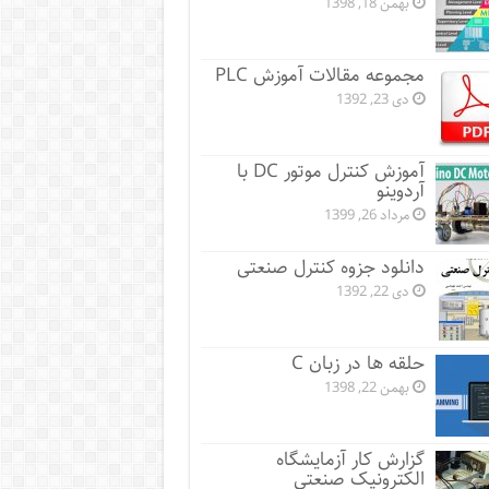
بهمن 18, 1398
مجموعه مقالات آموزش PLC
دی 23, 1392
آموزش کنترل موتور DC با
آردوینو
مرداد 26, 1399
دانلود جزوه کنترل صنعتی
دی 22, 1392
حلقه ها در زبان C
بهمن 22, 1398
گزارش کار آزمایشگاه
الکترونیک صنعتی