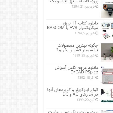
پروژه فاصله سنج آلتراسونیک
فروردین 21, 1394
دانلود کتاب 11 پروژه
میکروکنترلر AVR با BASCOM
شهریور 5, 1394
چگونه بهترین محصولات
ترانسمیتر فشار را بخریم؟
شهریور 25, 1399
دانلود مرجع کامل آموزش
OrCAD PSpice
آذر 18, 1392
انواع اپتوکوپلر و کاربردهای آنها
در مدارهای AC و DC
آبان 20, 1399
پروژه مانيتورينگ دما و رطوبت