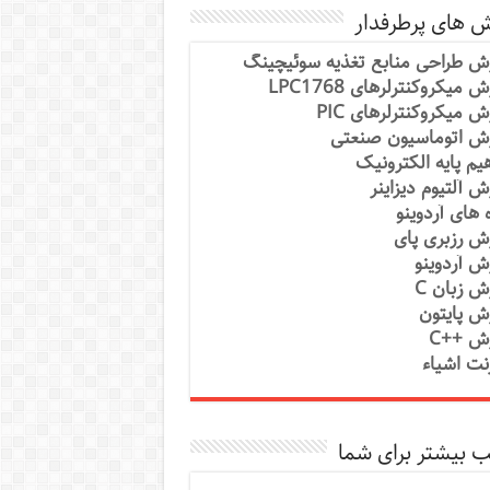
ش های پرطرفدار
ش طراحی منابع تغذیه سوئیچینگ
 میکروکنترلرهای LPC1768
ش میکروکنترلرهای PIC
ش اتوماسیون صنعتی
یم پایه الکترونیک
ش آلتیوم دیزاینر
ه های آردوینو
ش رزبری پای
ش آردوینو
ش زبان C
ش پایتون
ش ++C
رنت اشیاء
 بیشتر برای شما