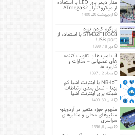
مدار دیمر پاور LED با استفاده
از میکروکنترلر ATmega32
اردیبهشت 20, 1400
پروگرم کردن بورد
STM32F103C8 با استفاده از
USB port
مهر 18, 1399
آپ امپ ها یا تقویت کننده
های عملیاتی – مدارات و
کاربرد ها
مرداد 12, 1397
NB-IoT یا اینترنت اشیا کم
پهنا – نسل بعدی ارتباطات
شبکه برای اینترنت اشیا
آبان 30, 1400
مفهوم حوزه متغیر در آردوینو-
متغیرهای محلی و متغیرهای
سراسری
بهمن 6, 1396