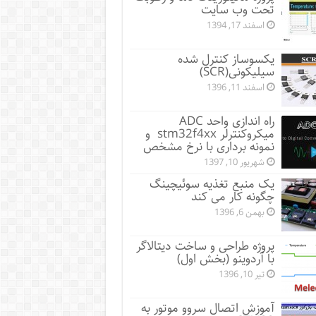
تحت وب سایت
اسفند 17, 1394
یکسوساز کنترل شده
سیلیکونی(SCR)
اسفند 11, 1396
راه اندازی واحد ADC
میکروکنترلر stm32f4xx و
نمونه برداری با نرخ مشخص
شهریور 10, 1397
یک منبع تغذیه سوئیچینگ
چگونه کار می کند
بهمن 6, 1396
پروژه طراحی و ساخت دیتالاگر
با آردوینو (بخش اول)
تیر 10, 1396
آموزش اتصال سروو موتور به