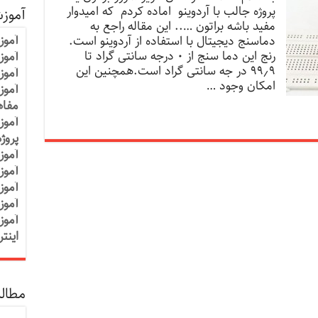
پروژه جالب با آردوینو اماده کردم که امیدوار
آموز
مفید باشه براتون ….. این مقاله راجع به
آموز
دماسنج دیجیتال با استفاده از آردوینو است.
رنج این دما سنج از ۰ درجه سانتی گراد تا
آموزش
۹۹٫۹ در جه سانتی گراد است.همچنین این
آموز
امکان وجود …
آموز
مفاه
آموز
پروژ
آموز
آموز
آموز
آموز
آموز
اینت
مطالب