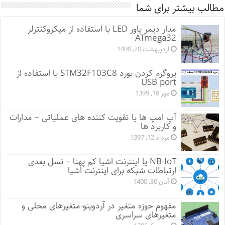
مطالب بیشتر برای شما
مدار دیمر پاور LED با استفاده از میکروکنترلر
ATmega32
اردیبهشت 20, 1400
پروگرم کردن بورد STM32F103C8 با استفاده از
USB port
مهر 18, 1399
آپ امپ ها یا تقویت کننده های عملیاتی – مدارات
و کاربرد ها
مرداد 12, 1397
NB-IoT یا اینترنت اشیا کم پهنا – نسل بعدی
ارتباطات شبکه برای اینترنت اشیا
آبان 30, 1400
مفهوم حوزه متغیر در آردوینو-متغیرهای محلی و
متغیرهای سراسری