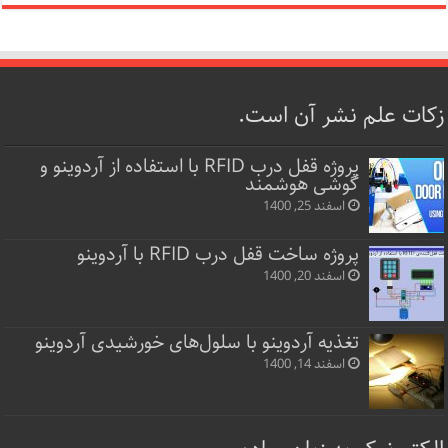
زکات علم نشر آن است.
پروژه قفل‌ درب RFID با استفاده از آردوینو و
گوشی هوشمند
اسفند 25, 1400
پروژه ساخت قفل‌ درب RFID با آردوینو
اسفند 20, 1400
تغذیه آردوینو با سلول‌های خورشیدی آردوینو
اسفند 14, 1400