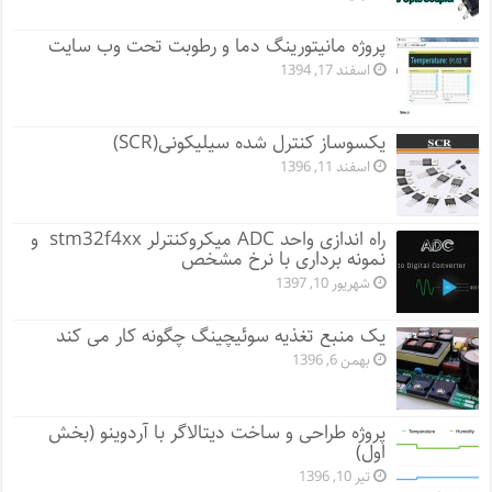
پروژه مانيتورينگ دما و رطوبت تحت وب سایت
اسفند 17, 1394
یکسوساز کنترل شده سیلیکونی(SCR)
اسفند 11, 1396
راه اندازی واحد ADC میکروکنترلر stm32f4xx و
نمونه برداری با نرخ مشخص
شهریور 10, 1397
یک منبع تغذیه سوئیچینگ چگونه کار می کند
بهمن 6, 1396
پروژه طراحی و ساخت دیتالاگر با آردوینو (بخش
اول)
تیر 10, 1396