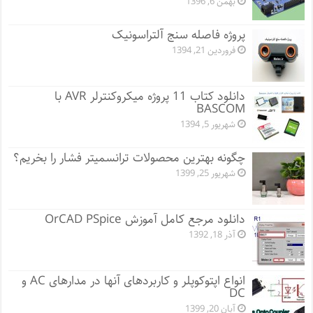
بهمن 6, 1396
پروژه فاصله سنج آلتراسونیک
فروردین 21, 1394
دانلود کتاب 11 پروژه میکروکنترلر AVR با
BASCOM
شهریور 5, 1394
چگونه بهترین محصولات ترانسمیتر فشار را بخریم؟
شهریور 25, 1399
دانلود مرجع کامل آموزش OrCAD PSpice
آذر 18, 1392
انواع اپتوکوپلر و کاربردهای آنها در مدارهای AC و
DC
آبان 20, 1399