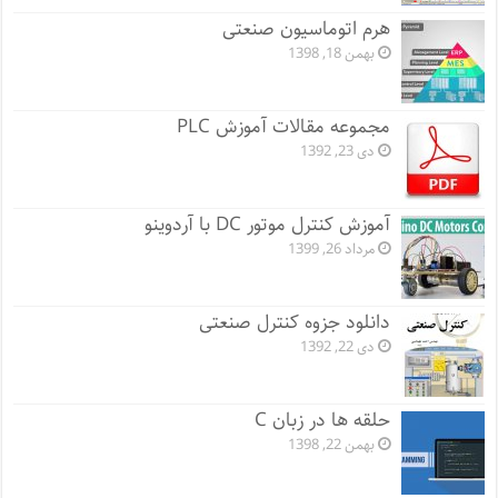
هرم اتوماسیون صنعتی
بهمن 18, 1398
مجموعه مقالات آموزش PLC
دی 23, 1392
آموزش کنترل موتور DC با آردوینو
مرداد 26, 1399
دانلود جزوه کنترل صنعتی
دی 22, 1392
حلقه ها در زبان C
بهمن 22, 1398