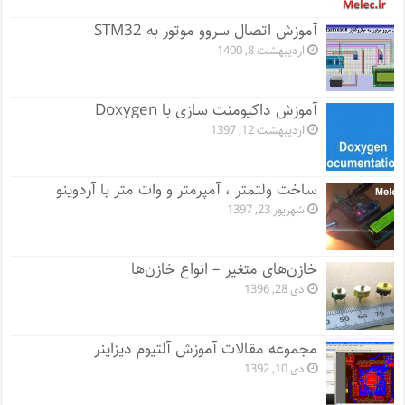
آموزش اتصال سروو موتور به STM32
اردیبهشت 8, 1400
آموزش داکیومنت سازی با Doxygen
اردیبهشت 12, 1397
ساخت ولتمتر ، آمپرمتر و وات متر با آردوینو
شهریور 23, 1397
خازن‌های متغیر – انواع خازن‌ها
دی 28, 1396
مجموعه مقالات آموزش آلتیوم دیزاینر
دی 10, 1392