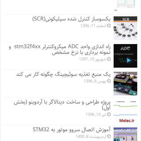
یکسوساز کنترل شده سیلیکونی(SCR)
اسفند 11, 1396
راه اندازی واحد ADC میکروکنترلر stm32f4xx و
نمونه برداری با نرخ مشخص
شهریور 10, 1397
یک منبع تغذیه سوئیچینگ چگونه کار می کند
بهمن 6, 1396
پروژه طراحی و ساخت دیتالاگر با آردوینو (بخش
اول)
تیر 10, 1396
آموزش اتصال سروو موتور به STM32
اردیبهشت 8, 1400