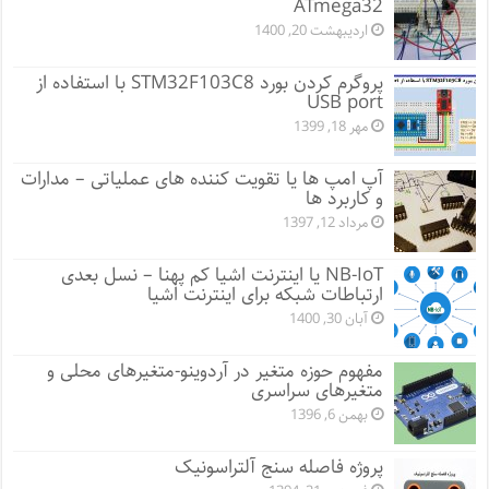
ATmega32
اردیبهشت 20, 1400
پروگرم کردن بورد STM32F103C8 با استفاده از
USB port
مهر 18, 1399
آپ امپ ها یا تقویت کننده های عملیاتی – مدارات
و کاربرد ها
مرداد 12, 1397
NB-IoT یا اینترنت اشیا کم پهنا – نسل بعدی
ارتباطات شبکه برای اینترنت اشیا
آبان 30, 1400
مفهوم حوزه متغیر در آردوینو-متغیرهای محلی و
متغیرهای سراسری
بهمن 6, 1396
پروژه فاصله سنج آلتراسونیک