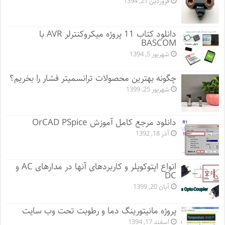
فروردین 21, 1394
دانلود کتاب 11 پروژه میکروکنترلر AVR با
BASCOM
شهریور 5, 1394
چگونه بهترین محصولات ترانسمیتر فشار را بخریم؟
شهریور 25, 1399
دانلود مرجع کامل آموزش OrCAD PSpice
آذر 18, 1392
انواع اپتوکوپلر و کاربردهای آنها در مدارهای AC و
DC
آبان 20, 1399
پروژه مانيتورينگ دما و رطوبت تحت وب سایت
اسفند 17, 1394