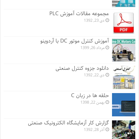
مجموعه مقالات آموزش PLC
دی 23, 1392
آموزش کنترل موتور DC با آردوینو
مرداد 26, 1399
دانلود جزوه کنترل صنعتی
دی 22, 1392
حلقه ها در زبان C
بهمن 22, 1398
گزارش کار آزمایشگاه الکترونیک صنعتی
آذر 28, 1392