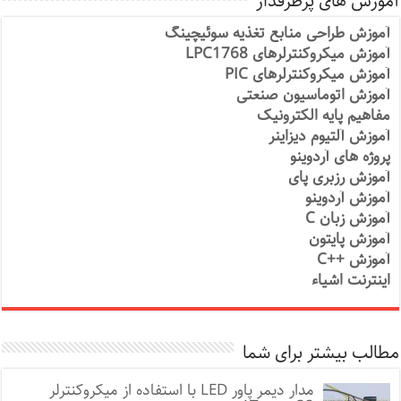
آموزش های پرطرفدار
آموزش طراحی منابع تغذیه سوئیچینگ
آموزش میکروکنترلرهای LPC1768
آموزش میکروکنترلرهای PIC
آموزش اتوماسیون صنعتی
مفاهیم پایه الکترونیک
آموزش آلتیوم دیزاینر
پروژه های آردوینو
آموزش رزبری پای
آموزش آردوینو
آموزش زبان C
آموزش پایتون
آموزش ++C
اینترنت اشیاء
مطالب بیشتر برای شما
مدار دیمر پاور LED با استفاده از میکروکنترلر