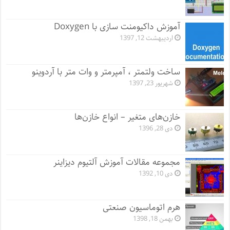
آموزش داکیومنت سازی با Doxygen
اردیبهشت 12, 1397
ساخت ولتمتر ، آمپرمتر و وات متر با آردوینو
شهریور 23, 1397
خازن‌های متغیر – انواع خازن‌ها
دی 28, 1396
مجموعه مقالات آموزش آلتیوم دیزاینر
دی 10, 1392
هرم اتوماسیون صنعتی
بهمن 18, 1398