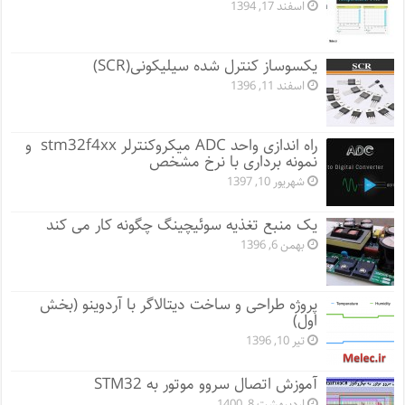
اسفند 17, 1394
یکسوساز کنترل شده سیلیکونی(SCR)
اسفند 11, 1396
راه اندازی واحد ADC میکروکنترلر stm32f4xx و
نمونه برداری با نرخ مشخص
شهریور 10, 1397
یک منبع تغذیه سوئیچینگ چگونه کار می کند
بهمن 6, 1396
پروژه طراحی و ساخت دیتالاگر با آردوینو (بخش
اول)
تیر 10, 1396
آموزش اتصال سروو موتور به STM32
اردیبهشت 8, 1400