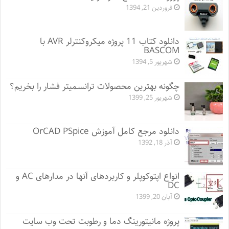
فروردین 21, 1394
دانلود کتاب 11 پروژه میکروکنترلر AVR با
BASCOM
شهریور 5, 1394
چگونه بهترین محصولات ترانسمیتر فشار را بخریم؟
شهریور 25, 1399
دانلود مرجع کامل آموزش OrCAD PSpice
آذر 18, 1392
انواع اپتوکوپلر و کاربردهای آنها در مدارهای AC و
DC
آبان 20, 1399
پروژه مانيتورينگ دما و رطوبت تحت وب سایت