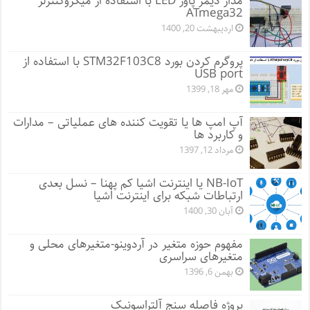
مدار دیمر پاور LED با استفاده از میکروکنترلر
ATmega32
اردیبهشت 20, 1400
پروگرم کردن بورد STM32F103C8 با استفاده از
USB port
مهر 18, 1399
آپ امپ ها یا تقویت کننده های عملیاتی – مدارات
و کاربرد ها
مرداد 12, 1397
NB-IoT یا اینترنت اشیا کم پهنا – نسل بعدی
ارتباطات شبکه برای اینترنت اشیا
آبان 30, 1400
مفهوم حوزه متغیر در آردوینو-متغیرهای محلی و
متغیرهای سراسری
بهمن 6, 1396
پروژه فاصله سنج آلتراسونیک