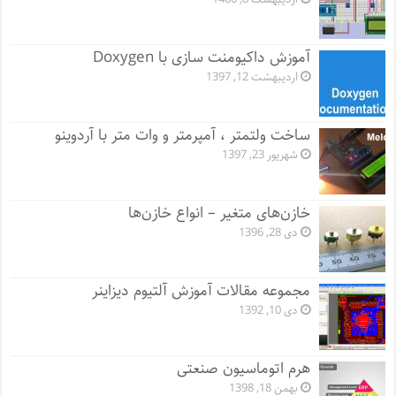
آموزش داکیومنت سازی با Doxygen
اردیبهشت 12, 1397
ساخت ولتمتر ، آمپرمتر و وات متر با آردوینو
شهریور 23, 1397
خازن‌های متغیر – انواع خازن‌ها
دی 28, 1396
مجموعه مقالات آموزش آلتیوم دیزاینر
دی 10, 1392
هرم اتوماسیون صنعتی
بهمن 18, 1398