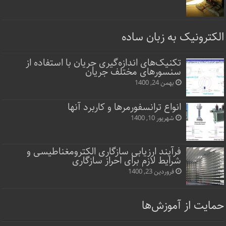
الکترونیک به زبان ساده
تکنیک‌های اندازه‌گیری جریان با استفاده از
سنسورهای مختلف جریان
بهمن 24, 1400
انواع ترانسفورمرها و کاربرد آنها
شهریور 10, 1400
فرآیند ارزیابی سازگاری الکترومغناطیسی و
شرایط لازم برای احراز سازگاری
فروردین 23, 1400
حمایت از آموزش‌ها