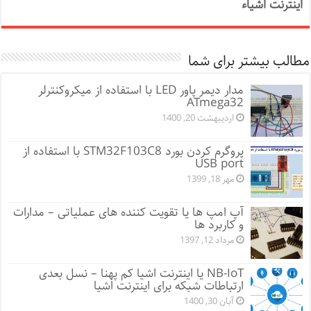
اینترنت اشیاء
مطالب بیشتر برای شما
مدار دیمر پاور LED با استفاده از میکروکنترلر
ATmega32
اردیبهشت 20, 1400
پروگرم کردن بورد STM32F103C8 با استفاده از
USB port
مهر 18, 1399
آپ امپ ها یا تقویت کننده های عملیاتی – مدارات
و کاربرد ها
مرداد 12, 1397
NB-IoT یا اینترنت اشیا کم پهنا – نسل بعدی
ارتباطات شبکه برای اینترنت اشیا
آبان 30, 1400