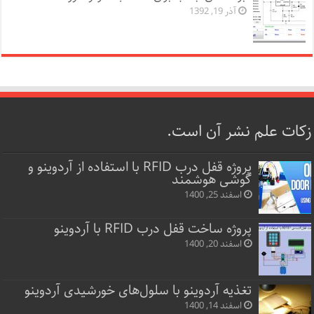
آذر 19, 1392
زکات علم نشر آن است.
پروژه قفل‌ درب RFID با استفاده از آردوینو و
گوشی هوشمند
اسفند 25, 1400
پروژه ساخت قفل‌ درب RFID با آردوینو
اسفند 20, 1400
تغذیه آردوینو با سلول‌های خورشیدی آردوینو
اسفند 14, 1400