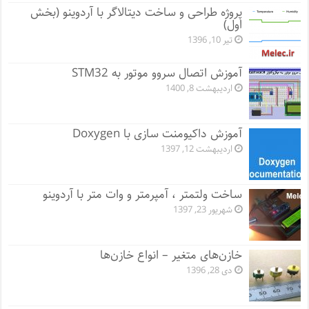
پروژه طراحی و ساخت دیتالاگر با آردوینو (بخش
اول)
تیر 10, 1396
آموزش اتصال سروو موتور به STM32
اردیبهشت 8, 1400
آموزش داکیومنت سازی با Doxygen
اردیبهشت 12, 1397
ساخت ولتمتر ، آمپرمتر و وات متر با آردوینو
شهریور 23, 1397
خازن‌های متغیر – انواع خازن‌ها
دی 28, 1396