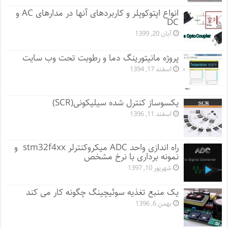
انواع اپتوکوپلر و کاربردهای آنها در مدارهای AC و
DC
آبان 20, 1399
پروژه مانيتورينگ دما و رطوبت تحت وب سایت
اسفند 17, 1394
یکسوساز کنترل شده سیلیکونی(SCR)
اسفند 11, 1396
راه اندازی واحد ADC میکروکنترلر stm32f4xx و
نمونه برداری با نرخ مشخص
شهریور 10, 1397
یک منبع تغذیه سوئیچینگ چگونه کار می کند
بهمن 6, 1396