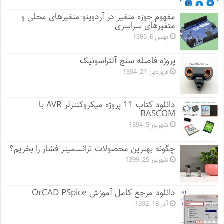
مفهوم حوزه متغیر در آردوینو-متغیرهای محلی و
متغیرهای سراسری
بهمن 6, 1396
پروژه فاصله سنج آلتراسونیک
فروردین 21, 1394
دانلود کتاب 11 پروژه میکروکنترلر AVR با
BASCOM
شهریور 5, 1394
چگونه بهترین محصولات ترانسمیتر فشار را بخریم؟
شهریور 25, 1399
دانلود مرجع کامل آموزش OrCAD PSpice
آذر 18, 1392