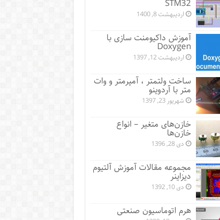
STM32
اردیبهشت 8, 1400
آموزش داکیومنت سازی با
Doxygen
اردیبهشت 12, 1397
ساخت ولتمتر ، آمپرمتر و وات
متر با آردوینو
شهریور 23, 1397
خازن‌های متغیر – انواع
خازن‌ها
دی 28, 1396
مجموعه مقالات آموزش آلتیوم
دیزاینر
دی 10, 1392
هرم اتوماسیون صنعتی