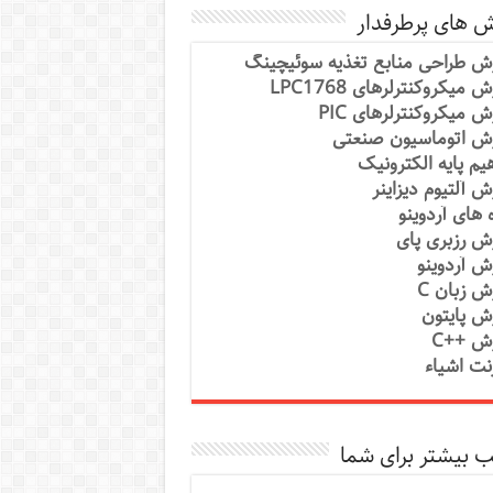
ش های پرطرفدار
ش طراحی منابع تغذیه سوئیچینگ
 میکروکنترلرهای LPC1768
ش میکروکنترلرهای PIC
ش اتوماسیون صنعتی
یم پایه الکترونیک
ش آلتیوم دیزاینر
ه های آردوینو
ش رزبری پای
ش آردوینو
ش زبان C
ش پایتون
ش ++C
رنت اشیاء
 بیشتر برای شما