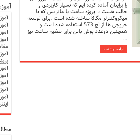
را برایتان آماده کرده ایم که بسیار کاربردی و
آموز
جالب هست ، پروژه ساعت با ماتریس که با
آموز
میکروکنترلر مگا8 ساخته شده است .برای توسعه
خروجی ها از لچ 573 استفاده شده است و
آموزش
همچنین دوعدد پوش باتن برای تنظیم ساعت نیز
آموز
…
آموز
مفاه
ادامه نوشته »
آموز
پروژ
آموز
آموز
آموز
آموز
آموز
اینت
مطالب