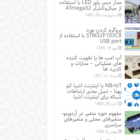
مدار دیمر پاور LED با استفاده
از میکروکنترلر ATmega32
اردیبهشت 20, 1400
پروگرم کردن بورد
STM32F103C8 با استفاده از
USB port
مهر 18, 1399
آپ امپ ها یا تقویت کننده
های عملیاتی – مدارات و
کاربرد ها
مرداد 12, 1397
NB-IoT یا اینترنت اشیا کم
پهنا – نسل بعدی ارتباطات
شبکه برای اینترنت اشیا
آبان 30, 1400
مفهوم حوزه متغیر در آردوینو-
متغیرهای محلی و متغیرهای
سراسری
بهمن 6, 1396