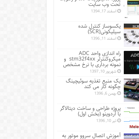
تحت وب سایت
اسفند 17, 1394
یکسوساز کنترل شده
سیلیکونی(SCR)
اسفند 11, 1396
راه اندازی واحد ADC
میکروکنترلر stm32f4xx و
نمونه برداری با نرخ مشخص
شهریور 10, 1397
یک منبع تغذیه سوئیچینگ
چگونه کار می کند
بهمن 6, 1396
پروژه طراحی و ساخت دیتالاگر
با آردوینو (بخش اول)
تیر 10, 1396
آموزش اتصال سروو موتور به