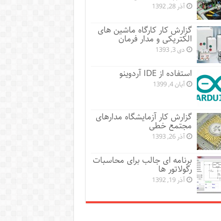
آذر 28, 1392
گزارش کار کارگاه ماشین های
الکتریکی و مدار فرمان
دی 3, 1393
استفاده از IDE آردوینو
آبان 4, 1399
گزارش کار آزمایشگاه مدارهای
مجتمع خطی
آذر 26, 1393
برنامه ای جالب برای محاسبات
رگولاتور ها
آذر 19, 1392