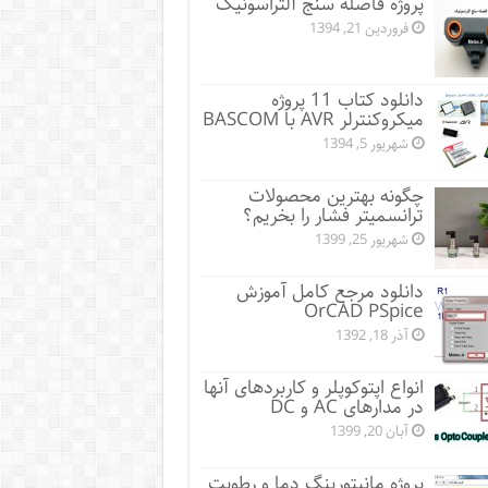
پروژه فاصله سنج آلتراسونیک
فروردین 21, 1394
دانلود کتاب 11 پروژه
میکروکنترلر AVR با BASCOM
شهریور 5, 1394
چگونه بهترین محصولات
ترانسمیتر فشار را بخریم؟
شهریور 25, 1399
دانلود مرجع کامل آموزش
OrCAD PSpice
آذر 18, 1392
انواع اپتوکوپلر و کاربردهای آنها
در مدارهای AC و DC
آبان 20, 1399
پروژه مانيتورينگ دما و رطوبت