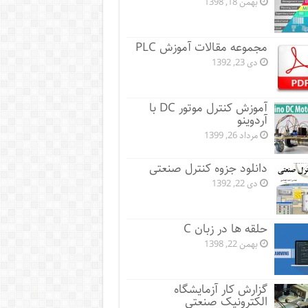
بهمن 18, 1398
مجموعه مقالات آموزش PLC
دی 23, 1392
آموزش کنترل موتور DC با
آردوینو
مرداد 26, 1399
دانلود جزوه کنترل صنعتی
دی 22, 1392
حلقه ها در زبان C
بهمن 22, 1398
گزارش کار آزمایشگاه
الکترونیک صنعتی