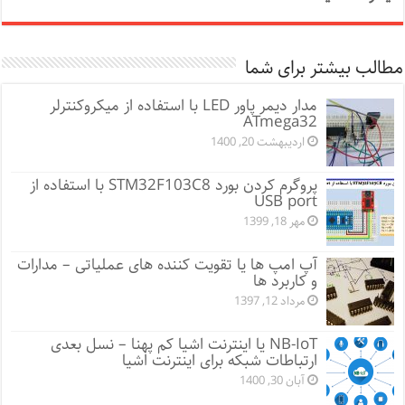
مطالب بیشتر برای شما
مدار دیمر پاور LED با استفاده از میکروکنترلر
ATmega32
اردیبهشت 20, 1400
پروگرم کردن بورد STM32F103C8 با استفاده از
USB port
مهر 18, 1399
آپ امپ ها یا تقویت کننده های عملیاتی – مدارات
و کاربرد ها
مرداد 12, 1397
NB-IoT یا اینترنت اشیا کم پهنا – نسل بعدی
ارتباطات شبکه برای اینترنت اشیا
آبان 30, 1400