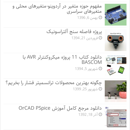
مفهوم حوزه متغیر در آردوینو-متغیرهای محلی و
متغیرهای سراسری
بهمن 6, 1396
پروژه فاصله سنج آلتراسونیک
فروردین 21, 1394
دانلود کتاب 11 پروژه میکروکنترلر AVR با
BASCOM
شهریور 5, 1394
چگونه بهترین محصولات ترانسمیتر فشار را بخریم؟
شهریور 25, 1399
دانلود مرجع کامل آموزش OrCAD PSpice
آذر 18, 1392