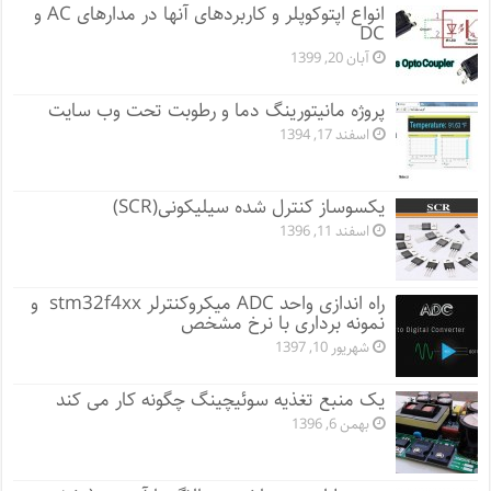
انواع اپتوکوپلر و کاربردهای آنها در مدارهای AC و
DC
آبان 20, 1399
پروژه مانيتورينگ دما و رطوبت تحت وب سایت
اسفند 17, 1394
یکسوساز کنترل شده سیلیکونی(SCR)
اسفند 11, 1396
راه اندازی واحد ADC میکروکنترلر stm32f4xx و
نمونه برداری با نرخ مشخص
شهریور 10, 1397
یک منبع تغذیه سوئیچینگ چگونه کار می کند
بهمن 6, 1396