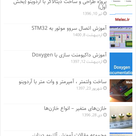
پروژه طراحی و ساخت دیتالاگر با آردوینو (بخش
اول)
تیر 10, 1396
آموزش اتصال سروو موتور به STM32
اردیبهشت 8, 1400
آموزش داکیومنت سازی با Doxygen
اردیبهشت 12, 1397
ساخت ولتمتر ، آمپرمتر و وات متر با آردوینو
شهریور 23, 1397
خازن‌های متغیر – انواع خازن‌ها
دی 28, 1396
مجموعه مقالات آموزش آلتیوم دیزاینر