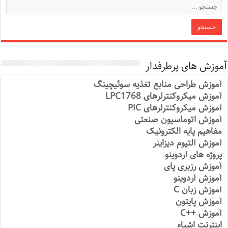
آموزش های پرطرفدار
آموزش طراحی منابع تغذیه سوئیچینگ
آموزش میکروکنترلرهای LPC1768
آموزش میکروکنترلرهای PIC
آموزش اتوماسیون صنعتی
مفاهیم پایه الکترونیک
آموزش آلتیوم دیزاینر
پروژه های آردوینو
آموزش رزبری پای
آموزش آردوینو
آموزش زبان C
آموزش پایتون
آموزش ++C
اینترنت اشیاء