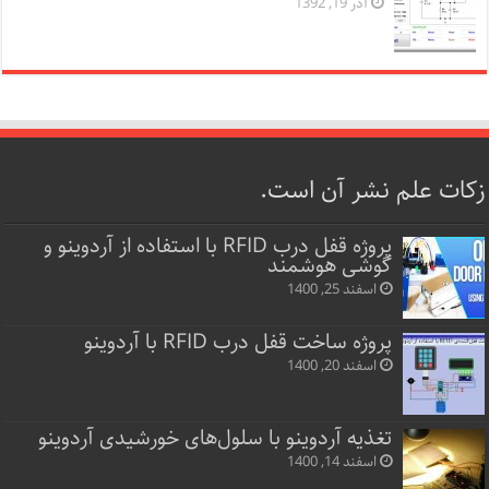
آذر 19, 1392
زکات علم نشر آن است.
پروژه قفل‌ درب RFID با استفاده از آردوینو و
گوشی هوشمند
اسفند 25, 1400
پروژه ساخت قفل‌ درب RFID با آردوینو
اسفند 20, 1400
تغذیه آردوینو با سلول‌های خورشیدی آردوینو
اسفند 14, 1400