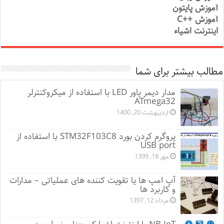
آموزش پایتون
آموزش ++C
اینترنت اشیاء
مطالب بیشتر برای شما
مدار دیمر پاور LED با استفاده از میکروکنترلر
ATmega32
اردیبهشت 20, 1400
پروگرم کردن بورد STM32F103C8 با استفاده از
USB port
مهر 18, 1399
آپ امپ ها یا تقویت کننده های عملیاتی – مدارات
و کاربرد ها
مرداد 12, 1397