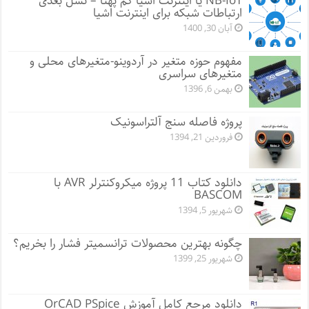
NB-IoT یا اینترنت اشیا کم پهنا – نسل بعدی
ارتباطات شبکه برای اینترنت اشیا
آبان 30, 1400
مفهوم حوزه متغیر در آردوینو-متغیرهای محلی و
متغیرهای سراسری
بهمن 6, 1396
پروژه فاصله سنج آلتراسونیک
فروردین 21, 1394
دانلود کتاب 11 پروژه میکروکنترلر AVR با
BASCOM
شهریور 5, 1394
چگونه بهترین محصولات ترانسمیتر فشار را بخریم؟
شهریور 25, 1399
دانلود مرجع کامل آموزش OrCAD PSpice