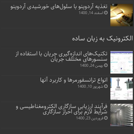
تغذیه آردوینو با سلول‌های خورشیدی آردوینو
اسفند 14, 1400
الکترونیک به زبان ساده
تکنیک‌های اندازه‌گیری جریان با استفاده از
سنسورهای مختلف جریان
بهمن 24, 1400
انواع ترانسفورمرها و کاربرد آنها
شهریور 10, 1400
فرآیند ارزیابی سازگاری الکترومغناطیسی و
شرایط لازم برای احراز سازگاری
فروردین 23, 1400