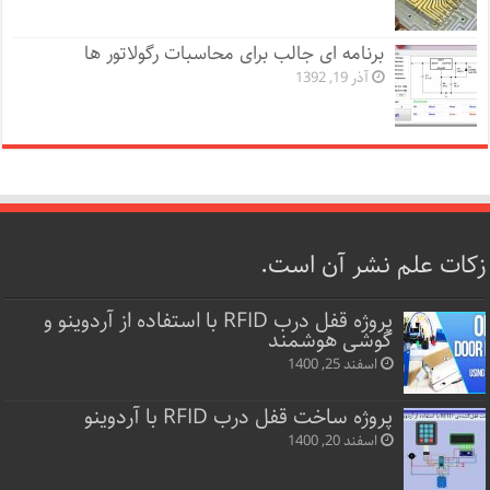
برنامه ای جالب برای محاسبات رگولاتور ها
آذر 19, 1392
زکات علم نشر آن است.
پروژه قفل‌ درب RFID با استفاده از آردوینو و
گوشی هوشمند
اسفند 25, 1400
پروژه ساخت قفل‌ درب RFID با آردوینو
اسفند 20, 1400