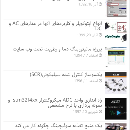
آذر 18, 1392
انواع اپتوکوپلر و کاربردهای آنها در مدارهای AC و
DC
آبان 20, 1399
پروژه مانيتورينگ دما و رطوبت تحت وب سایت
اسفند 17, 1394
یکسوساز کنترل شده سیلیکونی(SCR)
اسفند 11, 1396
راه اندازی واحد ADC میکروکنترلر stm32f4xx و
نمونه برداری با نرخ مشخص
شهریور 10, 1397
یک منبع تغذیه سوئیچینگ چگونه کار می کند