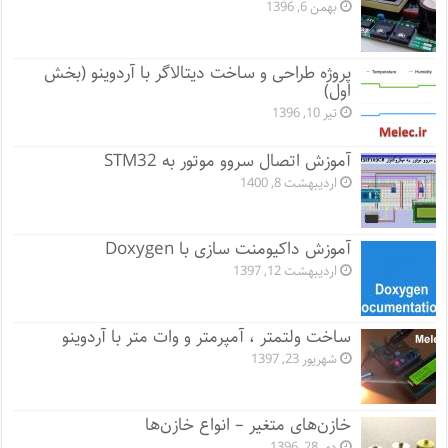
بهمن 6, 1396
پروژه طراحی و ساخت دیتالاگر با آردوینو (بخش
اول)
تیر 10, 1396
آموزش اتصال سروو موتور به STM32
اردیبهشت 8, 1400
آموزش داکیومنت سازی با Doxygen
اردیبهشت 12, 1397
ساخت ولتمتر ، آمپرمتر و وات متر با آردوینو
شهریور 23, 1397
خازن‌های متغیر – انواع خازن‌ها
دی 28, 1396