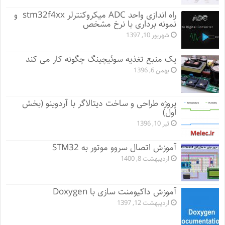
راه اندازی واحد ADC میکروکنترلر stm32f4xx و
نمونه برداری با نرخ مشخص
شهریور 10, 1397
یک منبع تغذیه سوئیچینگ چگونه کار می کند
بهمن 6, 1396
پروژه طراحی و ساخت دیتالاگر با آردوینو (بخش
اول)
تیر 10, 1396
آموزش اتصال سروو موتور به STM32
اردیبهشت 8, 1400
آموزش داکیومنت سازی با Doxygen
اردیبهشت 12, 1397