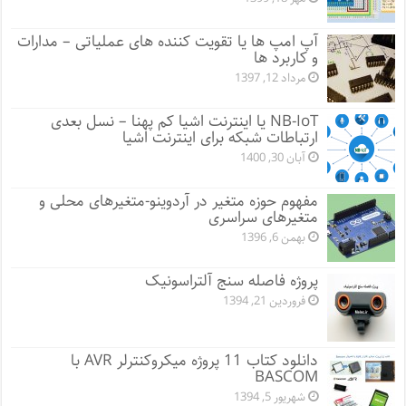
آپ امپ ها یا تقویت کننده های عملیاتی – مدارات
و کاربرد ها
مرداد 12, 1397
NB-IoT یا اینترنت اشیا کم پهنا – نسل بعدی
ارتباطات شبکه برای اینترنت اشیا
آبان 30, 1400
مفهوم حوزه متغیر در آردوینو-متغیرهای محلی و
متغیرهای سراسری
بهمن 6, 1396
پروژه فاصله سنج آلتراسونیک
فروردین 21, 1394
دانلود کتاب 11 پروژه میکروکنترلر AVR با
BASCOM
شهریور 5, 1394