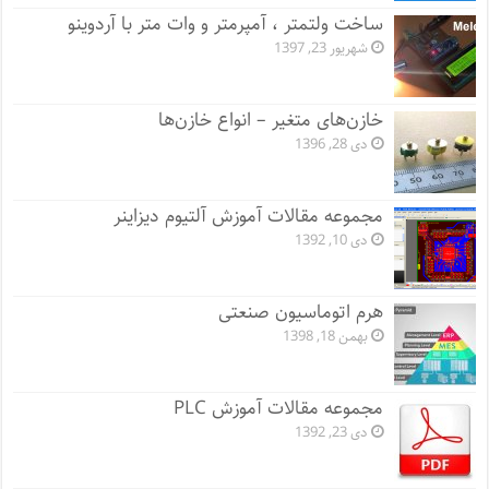
ساخت ولتمتر ، آمپرمتر و وات متر با آردوینو
شهریور 23, 1397
خازن‌های متغیر – انواع خازن‌ها
دی 28, 1396
مجموعه مقالات آموزش آلتیوم دیزاینر
دی 10, 1392
هرم اتوماسیون صنعتی
بهمن 18, 1398
مجموعه مقالات آموزش PLC
دی 23, 1392