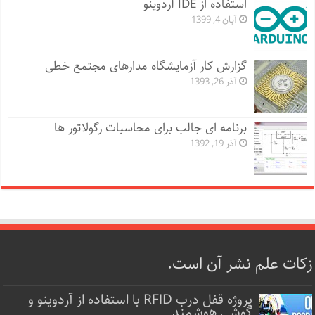
استفاده از IDE آردوینو
آبان 4, 1399
گزارش کار آزمایشگاه مدارهای مجتمع خطی
آذر 26, 1393
برنامه ای جالب برای محاسبات رگولاتور ها
آذر 19, 1392
زکات علم نشر آن است.
پروژه قفل‌ درب RFID با استفاده از آردوینو و
گوشی هوشمند