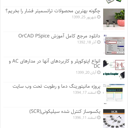
چگونه بهترین محصولات ترانسمیتر فشار را بخریم؟
شهریور 25, 1399
دانلود مرجع کامل آموزش OrCAD PSpice
آذر 18, 1392
انواع اپتوکوپلر و کاربردهای آنها در مدارهای AC و
DC
آبان 20, 1399
پروژه مانيتورينگ دما و رطوبت تحت وب سایت
اسفند 17, 1394
یکسوساز کنترل شده سیلیکونی(SCR)
اسفند 11, 1396