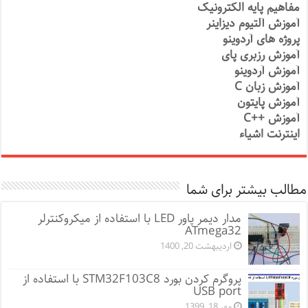
مفاهیم پایه الکترونیک
آموزش آلتیوم دیزاینر
پروژه های آردوینو
آموزش رزبری پای
آموزش آردوینو
آموزش زبان C
آموزش پایتون
آموزش ++C
اینترنت اشیاء
مطالب بیشتر برای شما
مدار دیمر پاور LED با استفاده از میکروکنترلر
ATmega32
اردیبهشت 20, 1400
پروگرم کردن بورد STM32F103C8 با استفاده از
USB port
مهر 18, 1399