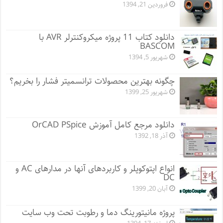
فروردین 21, 1394
دانلود کتاب 11 پروژه میکروکنترلر AVR با
BASCOM
شهریور 5, 1394
چگونه بهترین محصولات ترانسمیتر فشار را بخریم؟
شهریور 25, 1399
دانلود مرجع کامل آموزش OrCAD PSpice
آذر 18, 1392
انواع اپتوکوپلر و کاربردهای آنها در مدارهای AC و
DC
آبان 20, 1399
پروژه مانيتورينگ دما و رطوبت تحت وب سایت