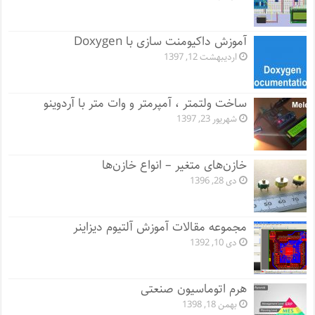
آموزش داکیومنت سازی با Doxygen
اردیبهشت 12, 1397
ساخت ولتمتر ، آمپرمتر و وات متر با آردوینو
شهریور 23, 1397
خازن‌های متغیر – انواع خازن‌ها
دی 28, 1396
مجموعه مقالات آموزش آلتیوم دیزاینر
دی 10, 1392
هرم اتوماسیون صنعتی
بهمن 18, 1398