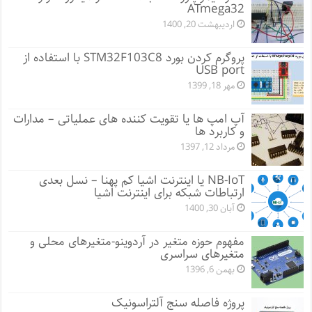
ATmega32
اردیبهشت 20, 1400
پروگرم کردن بورد STM32F103C8 با استفاده از
USB port
مهر 18, 1399
آپ امپ ها یا تقویت کننده های عملیاتی – مدارات
و کاربرد ها
مرداد 12, 1397
NB-IoT یا اینترنت اشیا کم پهنا – نسل بعدی
ارتباطات شبکه برای اینترنت اشیا
آبان 30, 1400
مفهوم حوزه متغیر در آردوینو-متغیرهای محلی و
متغیرهای سراسری
بهمن 6, 1396
پروژه فاصله سنج آلتراسونیک