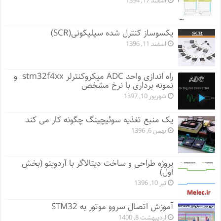
اسفند 17, 1394
یکسوساز کنترل شده سیلیکونی(SCR)
اسفند 11, 1396
راه اندازی واحد ADC میکروکنترلر stm32f4xx و
نمونه برداری با نرخ مشخص
شهریور 10, 1397
یک منبع تغذیه سوئیچینگ چگونه کار می کند
بهمن 6, 1396
پروژه طراحی و ساخت دیتالاگر با آردوینو (بخش
اول)
تیر 10, 1396
آموزش اتصال سروو موتور به STM32
اردیبهشت 8, 1400