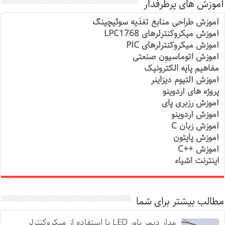
آموزش های پرطرفدار
آموزش طراحی منابع تغذیه سوئیچینگ
آموزش میکروکنترلرهای LPC1768
آموزش میکروکنترلرهای PIC
آموزش اتوماسیون صنعتی
مفاهیم پایه الکترونیک
آموزش آلتیوم دیزاینر
پروژه های آردوینو
آموزش رزبری پای
آموزش آردوینو
آموزش زبان C
آموزش پایتون
آموزش ++C
اینترنت اشیاء
مطالب بیشتر برای شما
مدار دیمر پاور LED با استفاده از میکروکنترلر