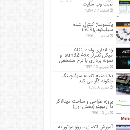
تحت وب سایت
اسفند 17, 1394
یکسوساز کنترل شده
سیلیکونی(SCR)
اسفند 11, 1396
راه اندازی واحد ADC
میکروکنترلر stm32f4xx و
نمونه برداری با نرخ مشخص
شهریور 10, 1397
یک منبع تغذیه سوئیچینگ
چگونه کار می کند
بهمن 6, 1396
پروژه طراحی و ساخت دیتالاگر
با آردوینو (بخش اول)
تیر 10, 1396
آموزش اتصال سروو موتور به