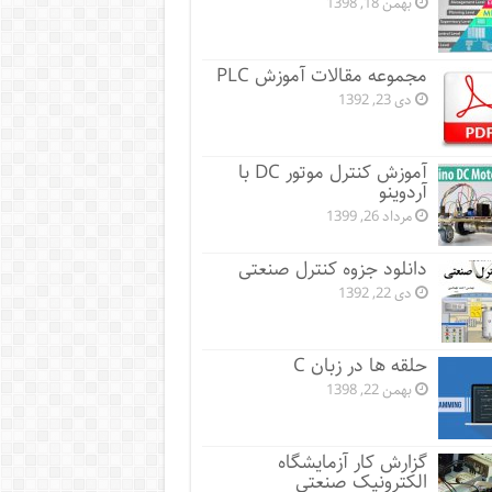
بهمن 18, 1398
مجموعه مقالات آموزش PLC
دی 23, 1392
آموزش کنترل موتور DC با
آردوینو
مرداد 26, 1399
دانلود جزوه کنترل صنعتی
دی 22, 1392
حلقه ها در زبان C
بهمن 22, 1398
گزارش کار آزمایشگاه
الکترونیک صنعتی