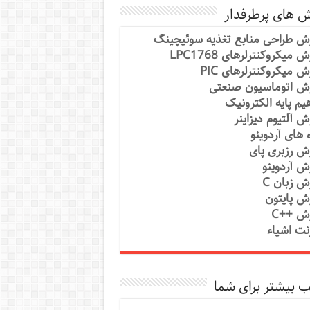
ش های پرطرفدار
ش طراحی منابع تغذیه سوئیچینگ
 میکروکنترلرهای LPC1768
ش میکروکنترلرهای PIC
ش اتوماسیون صنعتی
یم پایه الکترونیک
ش آلتیوم دیزاینر
ه های آردوینو
ش رزبری پای
ش آردوینو
ش زبان C
ش پایتون
ش ++C
رنت اشیاء
 بیشتر برای شما