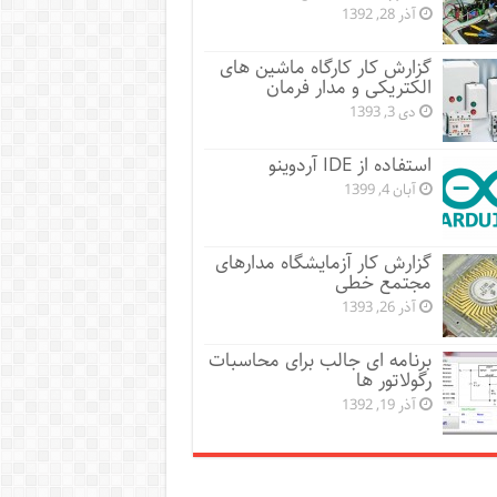
آذر 28, 1392
گزارش کار کارگاه ماشین های
الکتریکی و مدار فرمان
دی 3, 1393
استفاده از IDE آردوینو
آبان 4, 1399
گزارش کار آزمایشگاه مدارهای
مجتمع خطی
آذر 26, 1393
برنامه ای جالب برای محاسبات
رگولاتور ها
آذر 19, 1392