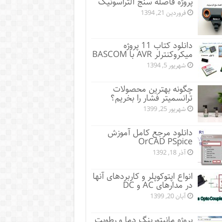
پروژه فاصله سنج آلتراسونیک
فروردین 21, 1394
دانلود کتاب 11 پروژه
میکروکنترلر AVR با BASCOM
شهریور 5, 1394
چگونه بهترین محصولات
ترانسمیتر فشار را بخریم؟
شهریور 25, 1399
دانلود مرجع کامل آموزش
OrCAD PSpice
آذر 18, 1392
انواع اپتوکوپلر و کاربردهای آنها
در مدارهای AC و DC
آبان 20, 1399
پروژه مانيتورينگ دما و رطوبت