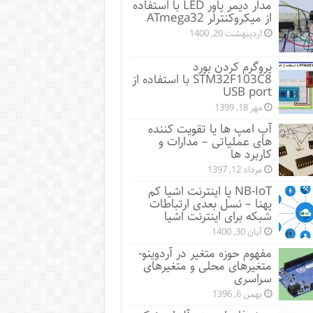
مدار دیمر پاور LED با استفاده
از میکروکنترلر ATmega32
اردیبهشت 20, 1400
پروگرم کردن بورد
STM32F103C8 با استفاده از
USB port
مهر 18, 1399
آپ امپ ها یا تقویت کننده
های عملیاتی – مدارات و
کاربرد ها
مرداد 12, 1397
NB-IoT یا اینترنت اشیا کم
پهنا – نسل بعدی ارتباطات
شبکه برای اینترنت اشیا
آبان 30, 1400
مفهوم حوزه متغیر در آردوینو-
متغیرهای محلی و متغیرهای
سراسری
بهمن 6, 1396