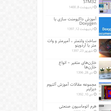
STM32
اردیبهشت 8, 1400
آموزش داکیومنت سازی با
Doxygen
اردیبهشت 12, 1397
ساخت ولتمتر ، آمپرمتر و وات
متر با آردوینو
شهریور 23, 1397
خازن‌های متغیر – انواع
خازن‌ها
دی 28, 1396
مجموعه مقالات آموزش آلتیوم
دیزاینر
دی 10, 1392
هرم اتوماسیون صنعتی