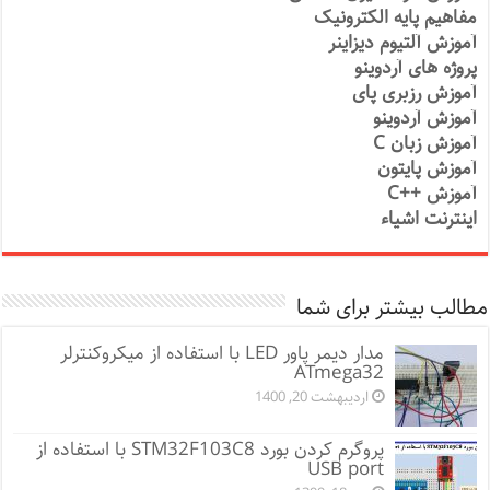
مفاهیم پایه الکترونیک
آموزش آلتیوم دیزاینر
پروژه های آردوینو
آموزش رزبری پای
آموزش آردوینو
آموزش زبان C
آموزش پایتون
آموزش ++C
اینترنت اشیاء
مطالب بیشتر برای شما
مدار دیمر پاور LED با استفاده از میکروکنترلر
ATmega32
اردیبهشت 20, 1400
پروگرم کردن بورد STM32F103C8 با استفاده از
USB port