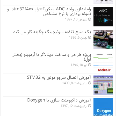
راه اندازی واحد ADC میکروکنترلر stm32f4xx و
نمونه برداری با نرخ مشخص
شهریور 10, 1397
یک منبع تغذیه سوئیچینگ چگونه کار می کند
بهمن 6, 1396
پروژه طراحی و ساخت دیتالاگر با آردوینو (بخش
اول)
تیر 10, 1396
آموزش اتصال سروو موتور به STM32
اردیبهشت 8, 1400
آموزش داکیومنت سازی با Doxygen
اردیبهشت 12, 1397