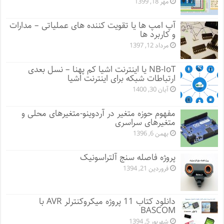
مهر 18, 1399
آپ امپ ها یا تقویت کننده های عملیاتی – مدارات
و کاربرد ها
مرداد 12, 1397
NB-IoT یا اینترنت اشیا کم پهنا – نسل بعدی
ارتباطات شبکه برای اینترنت اشیا
آبان 30, 1400
مفهوم حوزه متغیر در آردوینو-متغیرهای محلی و
متغیرهای سراسری
بهمن 6, 1396
پروژه فاصله سنج آلتراسونیک
فروردین 21, 1394
دانلود کتاب 11 پروژه میکروکنترلر AVR با
BASCOM
شهریور 5, 1394