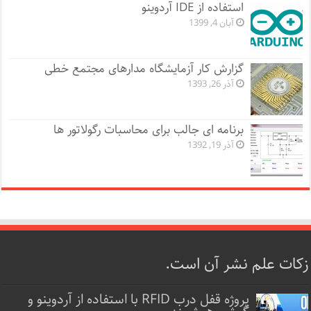
استفاده از IDE آردوینو
آبان 4, 1399
گزارش کار آزمایشگاه مدارهای مجتمع خطی
آذر 26, 1393
برنامه ای جالب برای محاسبات رگولاتور ها
آذر 19, 1392
زکات علم نشر آن است.
پروژه قفل‌ درب RFID با استفاده از آردوینو و