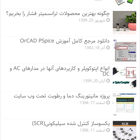
چگونه بهترین محصولات ترانسمیتر فشار را بخریم؟
شهریور 25, 1399
دانلود مرجع کامل آموزش OrCAD PSpice
آذر 18, 1392
انواع اپتوکوپلر و کاربردهای آنها در مدارهای AC و
DC
آبان 20, 1399
پروژه مانيتورينگ دما و رطوبت تحت وب سایت
اسفند 17, 1394
یکسوساز کنترل شده سیلیکونی(SCR)
اسفند 11, 1396