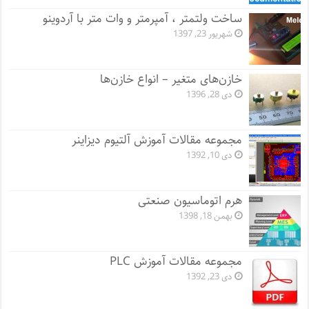
ساخت ولتمتر ، آمپرمتر و وات متر با آردوینو
شهریور 23, 1397
خازن‌های متغیر – انواع خازن‌ها
دی 28, 1396
مجموعه مقالات آموزش آلتیوم دیزاینر
دی 10, 1392
هرم اتوماسیون صنعتی
بهمن 18, 1398
مجموعه مقالات آموزش PLC
دی 23, 1392