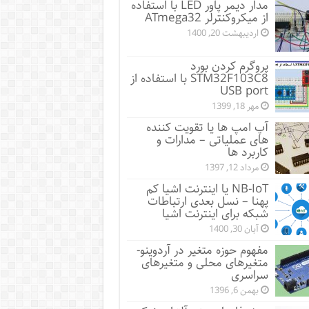
مدار دیمر پاور LED با استفاده
از میکروکنترلر ATmega32
اردیبهشت 20, 1400
پروگرم کردن بورد
STM32F103C8 با استفاده از
USB port
مهر 18, 1399
آپ امپ ها یا تقویت کننده
های عملیاتی – مدارات و
کاربرد ها
مرداد 12, 1397
NB-IoT یا اینترنت اشیا کم
پهنا – نسل بعدی ارتباطات
شبکه برای اینترنت اشیا
آبان 30, 1400
مفهوم حوزه متغیر در آردوینو-
متغیرهای محلی و متغیرهای
سراسری
بهمن 6, 1396