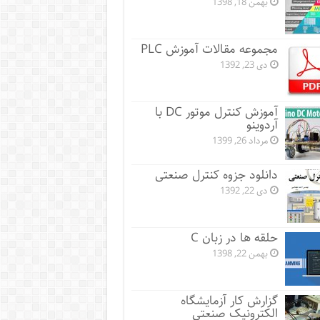
بهمن 18, 1398
مجموعه مقالات آموزش PLC
دی 23, 1392
آموزش کنترل موتور DC با
آردوینو
مرداد 26, 1399
دانلود جزوه کنترل صنعتی
دی 22, 1392
حلقه ها در زبان C
بهمن 22, 1398
گزارش کار آزمایشگاه
الکترونیک صنعتی