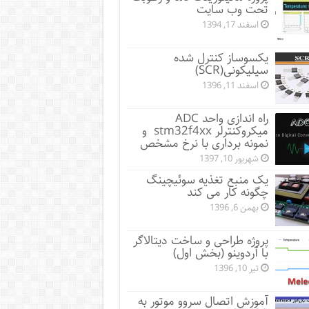
تحت وب سایت
اسفند 17, 1394
یکسوساز کنترل شده
سیلیکونی(SCR)
اسفند 11, 1396
راه اندازی واحد ADC
میکروکنترلر stm32f4xx و
نمونه برداری با نرخ مشخص
شهریور 10, 1397
یک منبع تغذیه سوئیچینگ
چگونه کار می کند
بهمن 6, 1396
پروژه طراحی و ساخت دیتالاگر
با آردوینو (بخش اول)
تیر 10, 1396
آموزش اتصال سروو موتور به