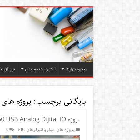
میکروکنترلرها
الکترونیک دیجیتال
نرم افزارها
بایگانی برچسب:
پروژه های pic
پروژه Visual Basic PIC18F4550 USB Analog Dijital IO
پروژه های میکروکنترلرهای PIC
0