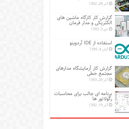
آذر 28, 1392
گزارش کار کارگاه ماشین های
الکتریکی و مدار فرمان
دی 3, 1393
استفاده از IDE آردوینو
آبان 4, 1399
گزارش کار آزمایشگاه مدارهای
مجتمع خطی
آذر 26, 1393
برنامه ای جالب برای محاسبات
رگولاتور ها
آذر 19, 1392