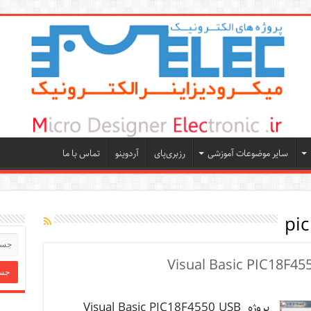
سایر موضوعات آموزشی
رزبری‌پای
آردوینو
تماس با ما
پروژه Visual Basic PIC18F4550 USB