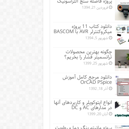
پروژه فاصله سنج آلتراسونیک
فروردین 21, 1394
دانلود کتاب 11 پروژه
میکروکنترلر AVR با BASCOM
شهریور 5, 1394
چگونه بهترین محصولات
ترانسمیتر فشار را بخریم؟
شهریور 25, 1399
دانلود مرجع کامل آموزش
OrCAD PSpice
آذر 18, 1392
انواع اپتوکوپلر و کاربردهای آنها
در مدارهای AC و DC
آبان 20, 1399
پروژه مانيتورينگ دما و رطوبت