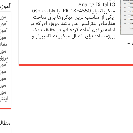
Analog Dijital IO
آموز
میکروکنترلر PIC18F4550 با قابلیت usb
آموز
یکی از مناسب ترین میکروها برای ساخت
مدارهای اینترفیس می باشد .پروژه ای که در
آموزش
ادامه براتون آماده کرده ایم در حقیقت یک
آموز
پروژه ساده برای اتصال میکرو به کامپیوتر و
آموز
ن …
مفاه
آموز
پروژ
آموز
آموز
آموز
آموز
آموز
اینت
مطالب