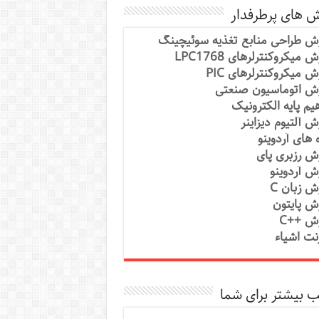
ش های پرطرفدار
ش طراحی منابع تغذیه سوئیچینگ
 میکروکنترلرهای LPC1768
ش میکروکنترلرهای PIC
ش اتوماسیون صنعتی
یم پایه الکترونیک
ش آلتیوم دیزاینر
ه های آردوینو
ش رزبری پای
ش آردوینو
ش زبان C
ش پایتون
ش ++C
رنت اشیاء
 بیشتر برای شما