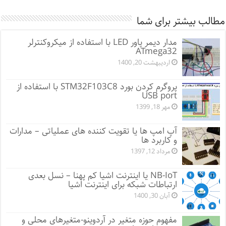
مطالب بیشتر برای شما
مدار دیمر پاور LED با استفاده از میکروکنترلر
ATmega32
اردیبهشت 20, 1400
پروگرم کردن بورد STM32F103C8 با استفاده از
USB port
مهر 18, 1399
آپ امپ ها یا تقویت کننده های عملیاتی – مدارات
و کاربرد ها
مرداد 12, 1397
NB-IoT یا اینترنت اشیا کم پهنا – نسل بعدی
ارتباطات شبکه برای اینترنت اشیا
آبان 30, 1400
مفهوم حوزه متغیر در آردوینو-متغیرهای محلی و