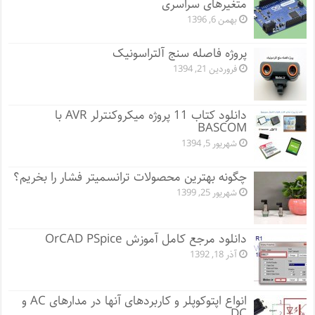
متغیرهای سراسری
بهمن 6, 1396
پروژه فاصله سنج آلتراسونیک
فروردین 21, 1394
دانلود کتاب 11 پروژه میکروکنترلر AVR با
BASCOM
شهریور 5, 1394
چگونه بهترین محصولات ترانسمیتر فشار را بخریم؟
شهریور 25, 1399
دانلود مرجع کامل آموزش OrCAD PSpice
آذر 18, 1392
انواع اپتوکوپلر و کاربردهای آنها در مدارهای AC و
DC