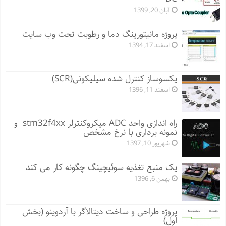
آبان 20, 1399
پروژه مانيتورينگ دما و رطوبت تحت وب سایت
اسفند 17, 1394
یکسوساز کنترل شده سیلیکونی(SCR)
اسفند 11, 1396
راه اندازی واحد ADC میکروکنترلر stm32f4xx و
نمونه برداری با نرخ مشخص
شهریور 10, 1397
یک منبع تغذیه سوئیچینگ چگونه کار می کند
بهمن 6, 1396
پروژه طراحی و ساخت دیتالاگر با آردوینو (بخش
اول)