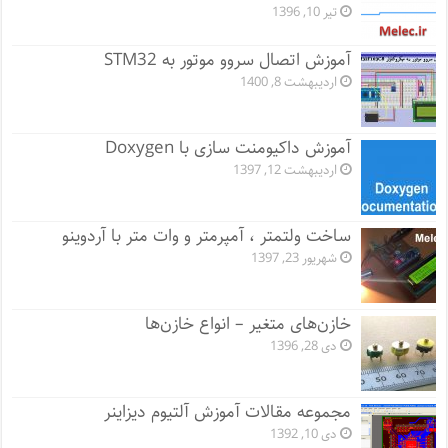
تیر 10, 1396
آموزش اتصال سروو موتور به STM32
اردیبهشت 8, 1400
آموزش داکیومنت سازی با Doxygen
اردیبهشت 12, 1397
ساخت ولتمتر ، آمپرمتر و وات متر با آردوینو
شهریور 23, 1397
خازن‌های متغیر – انواع خازن‌ها
دی 28, 1396
مجموعه مقالات آموزش آلتیوم دیزاینر
دی 10, 1392