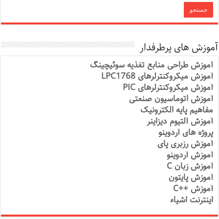
آموزش های پرطرفدار
آموزش طراحی منابع تغذیه سوئیچینگ
آموزش میکروکنترلرهای LPC1768
آموزش میکروکنترلرهای PIC
آموزش اتوماسیون صنعتی
مفاهیم پایه الکترونیک
آموزش آلتیوم دیزاینر
پروژه های آردوینو
آموزش رزبری پای
آموزش آردوینو
آموزش زبان C
آموزش پایتون
آموزش ++C
اینترنت اشیاء