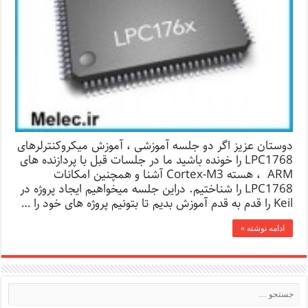
دوستان عزیز اگر دو جلسه آموزشی ، آموزش میکروکنترلرهای
LPC1768 را خونده باشید ما در جلسات قبل با پردازنده های
ARM ، هسته Cortex-M3 آشنا و همچنین امکانات
LPC1768 را شناختیم. دراین جلسه میخواهیم ایجاد پروژه در
Keil را قدم به قدم آموزش بدیم تا بتونیم پروژه های خود را …
ادامه نوشته »