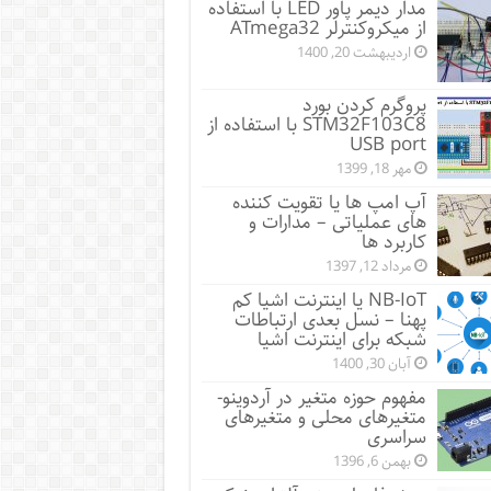
مدار دیمر پاور LED با استفاده
از میکروکنترلر ATmega32
اردیبهشت 20, 1400
پروگرم کردن بورد
STM32F103C8 با استفاده از
USB port
مهر 18, 1399
آپ امپ ها یا تقویت کننده
های عملیاتی – مدارات و
کاربرد ها
مرداد 12, 1397
NB-IoT یا اینترنت اشیا کم
پهنا – نسل بعدی ارتباطات
شبکه برای اینترنت اشیا
آبان 30, 1400
مفهوم حوزه متغیر در آردوینو-
متغیرهای محلی و متغیرهای
سراسری
بهمن 6, 1396