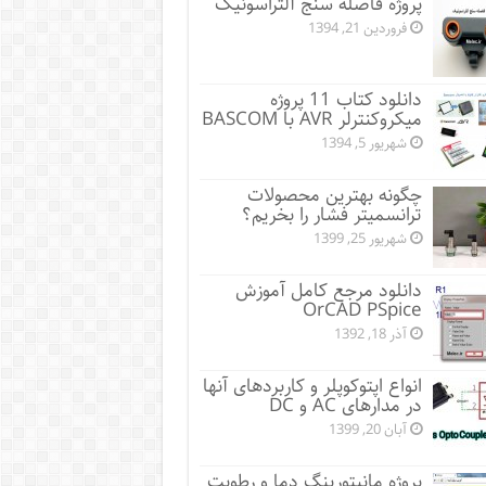
پروژه فاصله سنج آلتراسونیک
فروردین 21, 1394
دانلود کتاب 11 پروژه
میکروکنترلر AVR با BASCOM
شهریور 5, 1394
چگونه بهترین محصولات
ترانسمیتر فشار را بخریم؟
شهریور 25, 1399
دانلود مرجع کامل آموزش
OrCAD PSpice
آذر 18, 1392
انواع اپتوکوپلر و کاربردهای آنها
در مدارهای AC و DC
آبان 20, 1399
پروژه مانيتورينگ دما و رطوبت