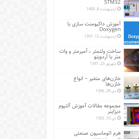
STM32
اردیبهشت 8, 1400
آموزش داکیومنت سازی با
Doxygen
اردیبهشت 12, 1397
ساخت ولتمتر ، آمپرمتر و وات
متر با آردوینو
شهریور 23, 1397
خازن‌های متغیر – انواع
خازن‌ها
دی 28, 1396
مجموعه مقالات آموزش آلتیوم
دیزاینر
دی 10, 1392
هرم اتوماسیون صنعتی