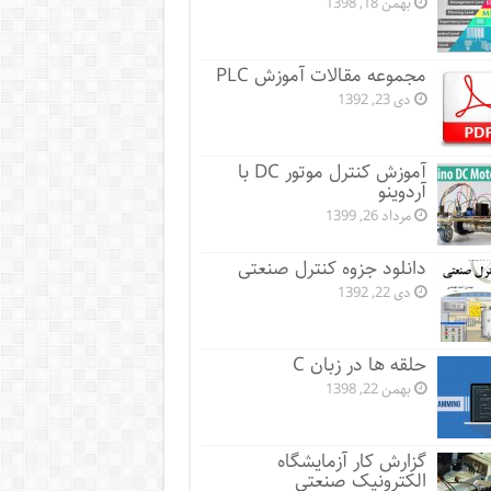
بهمن 18, 1398
مجموعه مقالات آموزش PLC
دی 23, 1392
آموزش کنترل موتور DC با
آردوینو
مرداد 26, 1399
دانلود جزوه کنترل صنعتی
دی 22, 1392
حلقه ها در زبان C
بهمن 22, 1398
گزارش کار آزمایشگاه
الکترونیک صنعتی