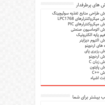
ش های پرطرفدار
ش طراحی منابع تغذیه سوئیچینگ
 میکروکنترلرهای LPC1768
ش میکروکنترلرهای PIC
ش اتوماسیون صنعتی
یم پایه الکترونیک
ش آلتیوم دیزاینر
ه های آردوینو
ش رزبری پای
ش آردوینو
ش زبان C
ش پایتون
ش ++C
رنت اشیاء
 بیشتر برای شما