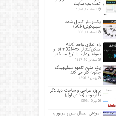
تحت وب سایت
اسفند 17, 1394
یکسوساز کنترل شده
سیلیکونی(SCR)
اسفند 11, 1396
راه اندازی واحد ADC
میکروکنترلر stm32f4xx و
نمونه برداری با نرخ مشخص
شهریور 10, 1397
یک منبع تغذیه سوئیچینگ
چگونه کار می کند
بهمن 6, 1396
پروژه طراحی و ساخت دیتالاگر
با آردوینو (بخش اول)
تیر 10, 1396
آموزش اتصال سروو موتور به