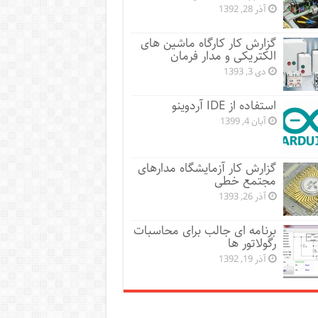
آذر 28, 1392
گزارش کار کارگاه ماشین های
الکتریکی و مدار فرمان
دی 3, 1393
استفاده از IDE آردوینو
آبان 4, 1399
گزارش کار آزمایشگاه مدارهای
مجتمع خطی
آذر 26, 1393
برنامه ای جالب برای محاسبات
رگولاتور ها
آذر 19, 1392