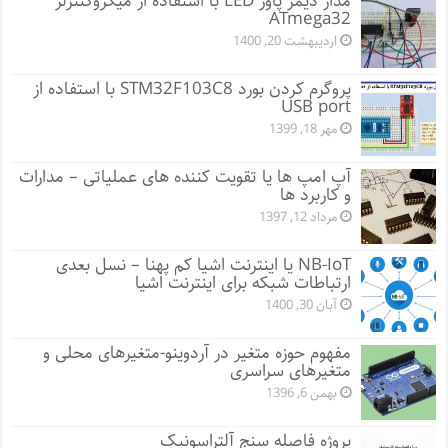
مدار دیمر پاور LED با استفاده از میکروکنترلر
ATmega32
اردیبهشت 20, 1400
پروگرم کردن بورد STM32F103C8 با استفاده از
USB port
مهر 18, 1399
آپ امپ ها یا تقویت کننده های عملیاتی – مدارات
و کاربرد ها
مرداد 12, 1397
NB-IoT یا اینترنت اشیا کم پهنا – نسل بعدی
ارتباطات شبکه برای اینترنت اشیا
آبان 30, 1400
مفهوم حوزه متغیر در آردوینو-متغیرهای محلی و
متغیرهای سراسری
بهمن 6, 1396
پروژه فاصله سنج آلتراسونیک