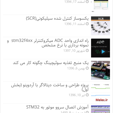
اسفند 17, 1394
یکسوساز کنترل شده سیلیکونی(SCR)
اسفند 11, 1396
راه اندازی واحد ADC میکروکنترلر stm32f4xx و
نمونه برداری با نرخ مشخص
شهریور 10, 1397
یک منبع تغذیه سوئیچینگ چگونه کار می کند
بهمن 6, 1396
پروژه طراحی و ساخت دیتالاگر با آردوینو (بخش
اول)
تیر 10, 1396
آموزش اتصال سروو موتور به STM32
اردیبهشت 8, 1400