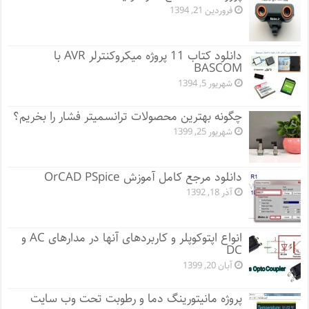
فروردین 21, 1394
دانلود کتاب 11 پروژه میکروکنترلر AVR با
BASCOM
شهریور 5, 1394
چگونه بهترین محصولات ترانسمیتر فشار را بخریم؟
شهریور 25, 1399
دانلود مرجع کامل آموزش OrCAD PSpice
آذر 18, 1392
انواع اپتوکوپلر و کاربردهای آنها در مدارهای AC و
DC
آبان 20, 1399
پروژه مانيتورينگ دما و رطوبت تحت وب سایت