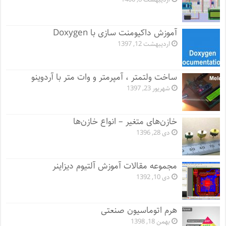
آموزش داکیومنت سازی با Doxygen
اردیبهشت 12, 1397
ساخت ولتمتر ، آمپرمتر و وات متر با آردوینو
شهریور 23, 1397
خازن‌های متغیر – انواع خازن‌ها
دی 28, 1396
مجموعه مقالات آموزش آلتیوم دیزاینر
دی 10, 1392
هرم اتوماسیون صنعتی
بهمن 18, 1398