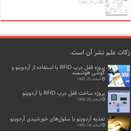
آذر 19, 1392
زکات علم نشر آن است.
پروژه قفل‌ درب RFID با استفاده از آردوینو و
گوشی هوشمند
اسفند 25, 1400
پروژه ساخت قفل‌ درب RFID با آردوینو
اسفند 20, 1400
تغذیه آردوینو با سلول‌های خورشیدی آردوینو
اسفند 14, 1400