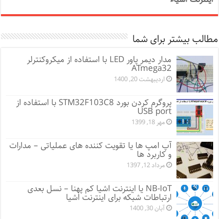
مطالب بیشتر برای شما
مدار دیمر پاور LED با استفاده از میکروکنترلر
ATmega32
اردیبهشت 20, 1400
پروگرم کردن بورد STM32F103C8 با استفاده از
USB port
مهر 18, 1399
آپ امپ ها یا تقویت کننده های عملیاتی – مدارات
و کاربرد ها
مرداد 12, 1397
NB-IoT یا اینترنت اشیا کم پهنا – نسل بعدی
ارتباطات شبکه برای اینترنت اشیا
آبان 30, 1400