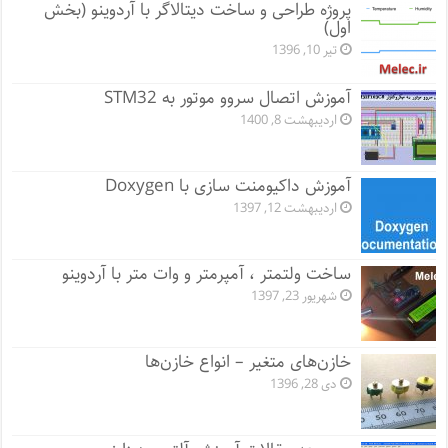
پروژه طراحی و ساخت دیتالاگر با آردوینو (بخش
اول)
تیر 10, 1396
آموزش اتصال سروو موتور به STM32
اردیبهشت 8, 1400
آموزش داکیومنت سازی با Doxygen
اردیبهشت 12, 1397
ساخت ولتمتر ، آمپرمتر و وات متر با آردوینو
شهریور 23, 1397
خازن‌های متغیر – انواع خازن‌ها
دی 28, 1396