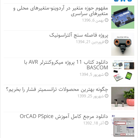
مفهوم حوزه متغیر در آردوینو-متغیرهای محلی و
متغیرهای سراسری
بهمن 6, 1396
پروژه فاصله سنج آلتراسونیک
فروردین 21, 1394
دانلود کتاب 11 پروژه میکروکنترلر AVR با
BASCOM
شهریور 5, 1394
چگونه بهترین محصولات ترانسمیتر فشار را بخریم؟
شهریور 25, 1399
دانلود مرجع کامل آموزش OrCAD PSpice
آذر 18, 1392