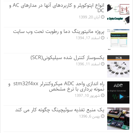
انواع اپتوکوپلر و کاربردهای آنها در مدارهای AC و
DC
آبان 20, 1399
پروژه مانيتورينگ دما و رطوبت تحت وب سایت
اسفند 17, 1394
یکسوساز کنترل شده سیلیکونی(SCR)
اسفند 11, 1396
راه اندازی واحد ADC میکروکنترلر stm32f4xx و
نمونه برداری با نرخ مشخص
شهریور 10, 1397
یک منبع تغذیه سوئیچینگ چگونه کار می کند
بهمن 6, 1396