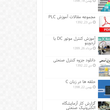
بهمن 18, 1398
مجموعه مقالات آموزش PLC
دی 23, 1392
آموزش کنترل موتور DC با
آردوینو
مرداد 26, 1399
دانلود جزوه کنترل صنعتی
دی 22, 1392
حلقه ها در زبان C
بهمن 22, 1398
گزارش کار آزمایشگاه
الکترونیک صنعتی