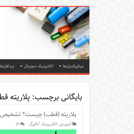
میکروکنترلرها
الکترونیک دیجیتال
نرم افزارها
بایگانی برچسب:
پلاریته قط
پلاریته (قطب) چیست؟ تشخیص پل
آموزش الکترونیک آنالوگ
10