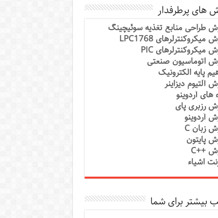
ش های پرطرفدار
ش طراحی منابع تغذیه سوئیچینگ
 میکروکنترلرهای LPC1768
ش میکروکنترلرهای PIC
ش اتوماسیون صنعتی
یم پایه الکترونیک
ش آلتیوم دیزاینر
ه های آردوینو
ش رزبری پای
ش آردوینو
ش زبان C
ش پایتون
ش ++C
رنت اشیاء
 بیشتر برای شما