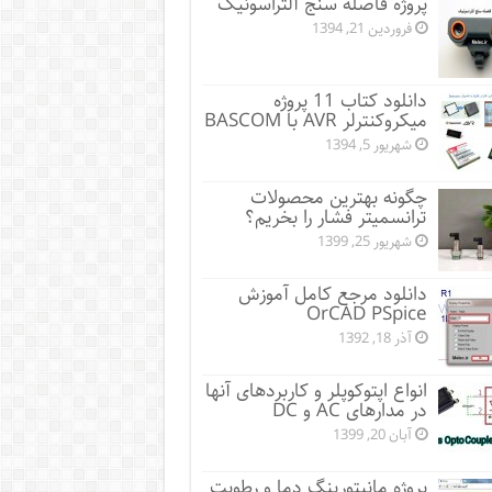
پروژه فاصله سنج آلتراسونیک
فروردین 21, 1394
دانلود کتاب 11 پروژه
میکروکنترلر AVR با BASCOM
شهریور 5, 1394
چگونه بهترین محصولات
ترانسمیتر فشار را بخریم؟
شهریور 25, 1399
دانلود مرجع کامل آموزش
OrCAD PSpice
آذر 18, 1392
انواع اپتوکوپلر و کاربردهای آنها
در مدارهای AC و DC
آبان 20, 1399
پروژه مانيتورينگ دما و رطوبت