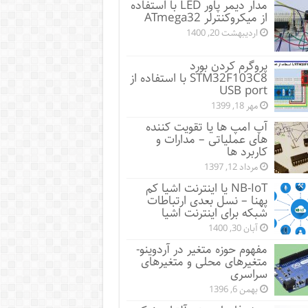
مدار دیمر پاور LED با استفاده
از میکروکنترلر ATmega32
اردیبهشت 20, 1400
پروگرم کردن بورد
STM32F103C8 با استفاده از
USB port
مهر 18, 1399
آپ امپ ها یا تقویت کننده
های عملیاتی – مدارات و
کاربرد ها
مرداد 12, 1397
NB-IoT یا اینترنت اشیا کم
پهنا – نسل بعدی ارتباطات
شبکه برای اینترنت اشیا
آبان 30, 1400
مفهوم حوزه متغیر در آردوینو-
متغیرهای محلی و متغیرهای
سراسری
بهمن 6, 1396