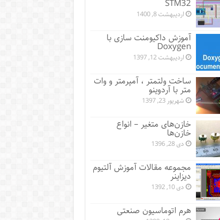
STM32
اردیبهشت 8, 1400
آموزش داکیومنت سازی با
Doxygen
اردیبهشت 12, 1397
ساخت ولتمتر ، آمپرمتر و وات
متر با آردوینو
شهریور 23, 1397
خازن‌های متغیر – انواع
خازن‌ها
دی 28, 1396
مجموعه مقالات آموزش آلتیوم
دیزاینر
دی 10, 1392
هرم اتوماسیون صنعتی