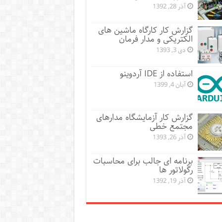
آذر 28, 1392
گزارش کار کارگاه ماشین های
الکتریکی و مدار فرمان
دی 3, 1393
استفاده از IDE آردوینو
آبان 4, 1399
گزارش کار آزمایشگاه مدارهای
مجتمع خطی
آذر 26, 1393
برنامه ای جالب برای محاسبات
رگولاتور ها
آذر 19, 1392