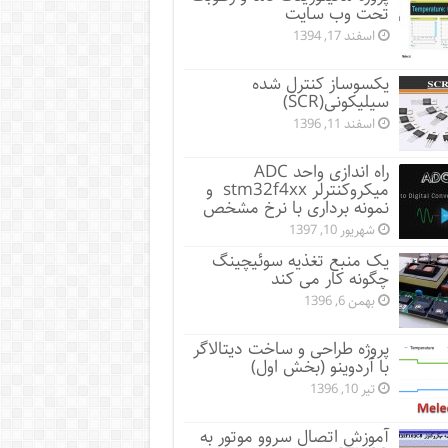
تحت وب سایت
اسفند 17, 1394
یکسوساز کنترل شده
سیلیکونی(SCR)
اسفند 11, 1396
راه اندازی واحد ADC
میکروکنترلر stm32f4xx و
نمونه برداری با نرخ مشخص
شهریور 10, 1397
یک منبع تغذیه سوئیچینگ
چگونه کار می کند
بهمن 6, 1396
پروژه طراحی و ساخت دیتالاگر
با آردوینو (بخش اول)
تیر 10, 1396
آموزش اتصال سروو موتور به