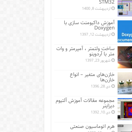
STM32
اردیبهشت 8, 1400
آموزش داکیومنت سازی با
Doxygen
اردیبهشت 12, 1397
ساخت ولتمتر ، آمپرمتر و وات
متر با آردوینو
شهریور 23, 1397
خازن‌های متغیر – انواع
خازن‌ها
دی 28, 1396
مجموعه مقالات آموزش آلتیوم
دیزاینر
دی 10, 1392
هرم اتوماسیون صنعتی