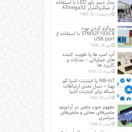
مدار دیمر پاور LED با استفاده
از میکروکنترلر ATmega32
اردیبهشت 20, 1400
پروگرم کردن بورد
STM32F103C8 با استفاده از
USB port
مهر 18, 1399
آپ امپ ها یا تقویت کننده
های عملیاتی – مدارات و
کاربرد ها
مرداد 12, 1397
NB-IoT یا اینترنت اشیا کم
پهنا – نسل بعدی ارتباطات
شبکه برای اینترنت اشیا
آبان 30, 1400
مفهوم حوزه متغیر در آردوینو-
متغیرهای محلی و متغیرهای
سراسری
بهمن 6, 1396