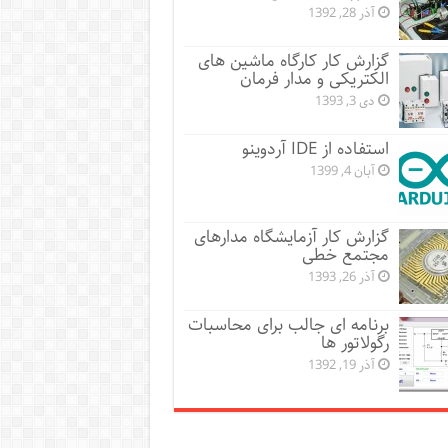
آذر 28, 1392
گزارش کار کارگاه ماشین های
الکتریکی و مدار فرمان
دی 3, 1393
استفاده از IDE آردوینو
آبان 4, 1399
گزارش کار آزمایشگاه مدارهای
مجتمع خطی
آذر 26, 1393
برنامه ای جالب برای محاسبات
رگولاتور ها
آذر 19, 1392