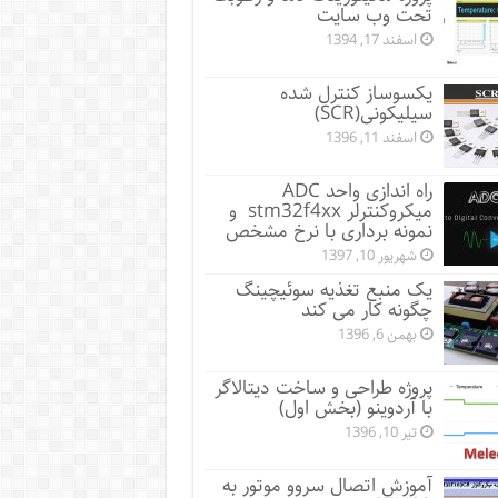
تحت وب سایت
اسفند 17, 1394
یکسوساز کنترل شده
سیلیکونی(SCR)
اسفند 11, 1396
راه اندازی واحد ADC
میکروکنترلر stm32f4xx و
نمونه برداری با نرخ مشخص
شهریور 10, 1397
یک منبع تغذیه سوئیچینگ
چگونه کار می کند
بهمن 6, 1396
پروژه طراحی و ساخت دیتالاگر
با آردوینو (بخش اول)
تیر 10, 1396
آموزش اتصال سروو موتور به