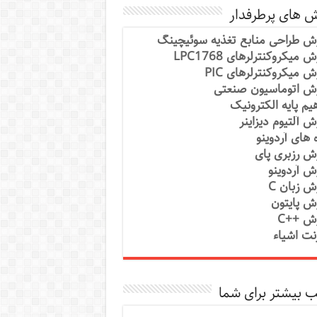
ش های پرطرفدار
ش طراحی منابع تغذیه سوئیچینگ
 میکروکنترلرهای LPC1768
ش میکروکنترلرهای PIC
ش اتوماسیون صنعتی
یم پایه الکترونیک
ش آلتیوم دیزاینر
ه های آردوینو
ش رزبری پای
ش آردوینو
ش زبان C
ش پایتون
ش ++C
رنت اشیاء
 بیشتر برای شما