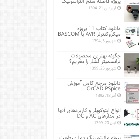
پروژه فاصله سنج آلتراسونیک
فروردین 21, 1394
دانلود کتاب 11 پروژه
میکروکنترلر AVR با BASCOM
شهریور 5, 1394
چگونه بهترین محصولات
ترانسمیتر فشار را بخریم؟
شهریور 25, 1399
دانلود مرجع کامل آموزش
OrCAD PSpice
آذر 18, 1392
انواع اپتوکوپلر و کاربردهای آنها
در مدارهای AC و DC
آبان 20, 1399
پروژه مانيتورينگ دما و رطوبت