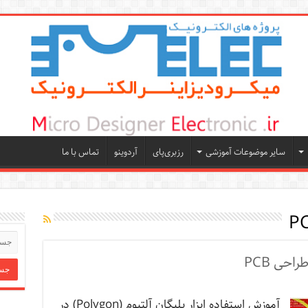
سایر موضوعات آموزشی
رزبری‌پای
آردوینو
تماس با ما
آموزش استفاده ابزار پلیگان آلتیوم (Polygon) در