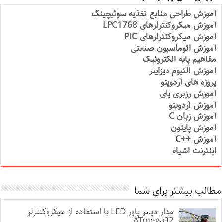
آموزش طراحی منابع تغذیه سوئیچینگ
آموزش میکروکنترلرهای LPC1768
آموزش میکروکنترلرهای PIC
آموزش اتوماسیون صنعتی
مفاهیم پایه الکترونیک
آموزش آلتیوم دیزاینر
پروژه های آردوینو
آموزش رزبری پای
آموزش آردوینو
آموزش زبان C
آموزش پایتون
آموزش ++C
اینترنت اشیاء
مطالب بیشتر برای شما
مدار دیمر پاور LED با استفاده از میکروکنترلر
ATmega32