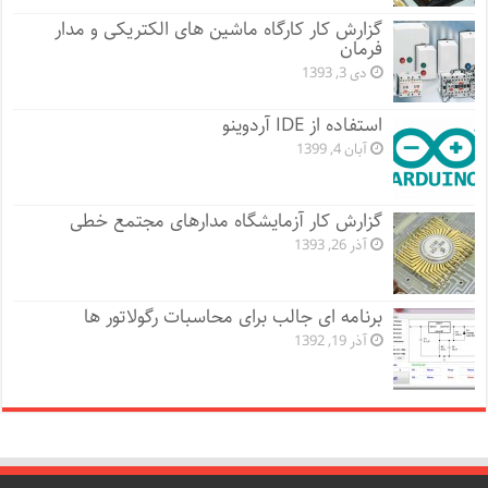
گزارش کار کارگاه ماشین های الکتریکی و مدار
فرمان
دی 3, 1393
استفاده از IDE آردوینو
آبان 4, 1399
گزارش کار آزمایشگاه مدارهای مجتمع خطی
آذر 26, 1393
برنامه ای جالب برای محاسبات رگولاتور ها
آذر 19, 1392