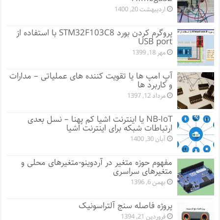
اردیبهشت 20, 1400
پروگرم کردن بورد STM32F103C8 با استفاده از
USB port
مهر 18, 1399
آپ امپ ها یا تقویت کننده های عملیاتی – مدارات
و کاربرد ها
مرداد 12, 1397
NB-IoT یا اینترنت اشیا کم پهنا – نسل بعدی
ارتباطات شبکه برای اینترنت اشیا
آبان 30, 1400
مفهوم حوزه متغیر در آردوینو-متغیرهای محلی و
متغیرهای سراسری
بهمن 6, 1396
پروژه فاصله سنج آلتراسونیک
فروردین 21, 1394