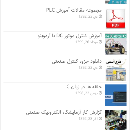
مجموعه مقالات آموزش PLC
دی 23, 1392
آموزش کنترل موتور DC با آردوینو
مرداد 26, 1399
دانلود جزوه کنترل صنعتی
دی 22, 1392
حلقه ها در زبان C
بهمن 22, 1398
گزارش کار آزمایشگاه الکترونیک صنعتی
آذر 28, 1392