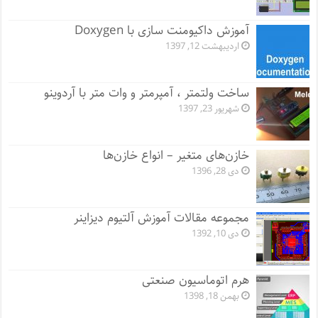
آموزش داکیومنت سازی با Doxygen
اردیبهشت 12, 1397
ساخت ولتمتر ، آمپرمتر و وات متر با آردوینو
شهریور 23, 1397
خازن‌های متغیر – انواع خازن‌ها
دی 28, 1396
مجموعه مقالات آموزش آلتیوم دیزاینر
دی 10, 1392
هرم اتوماسیون صنعتی
بهمن 18, 1398