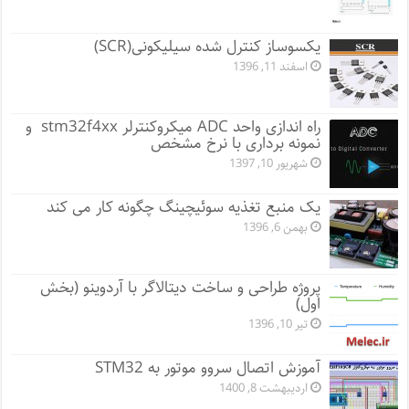
یکسوساز کنترل شده سیلیکونی(SCR)
اسفند 11, 1396
راه اندازی واحد ADC میکروکنترلر stm32f4xx و
نمونه برداری با نرخ مشخص
شهریور 10, 1397
یک منبع تغذیه سوئیچینگ چگونه کار می کند
بهمن 6, 1396
پروژه طراحی و ساخت دیتالاگر با آردوینو (بخش
اول)
تیر 10, 1396
آموزش اتصال سروو موتور به STM32
اردیبهشت 8, 1400