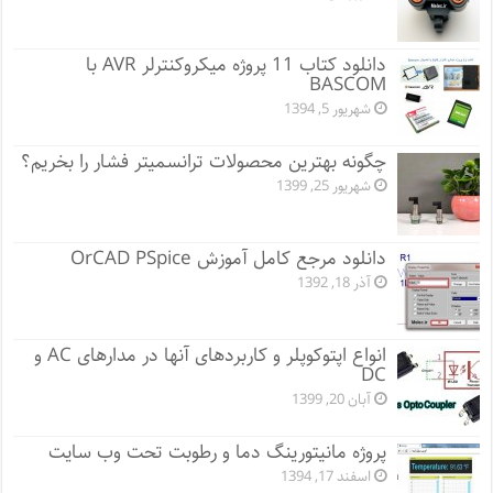
دانلود کتاب 11 پروژه میکروکنترلر AVR با
BASCOM
شهریور 5, 1394
چگونه بهترین محصولات ترانسمیتر فشار را بخریم؟
شهریور 25, 1399
دانلود مرجع کامل آموزش OrCAD PSpice
آذر 18, 1392
انواع اپتوکوپلر و کاربردهای آنها در مدارهای AC و
DC
آبان 20, 1399
پروژه مانيتورينگ دما و رطوبت تحت وب سایت
اسفند 17, 1394