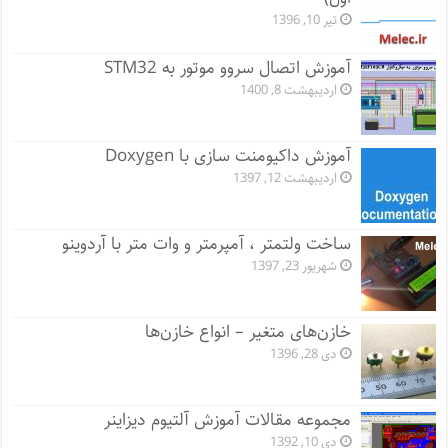
تیر 10, 1396
آموزش اتصال سروو موتور به STM32
اردیبهشت 8, 1400
آموزش داکیومنت سازی با Doxygen
اردیبهشت 12, 1397
ساخت ولتمتر ، آمپرمتر و وات متر با آردوینو
شهریور 23, 1397
خازن‌های متغیر – انواع خازن‌ها
دی 28, 1396
مجموعه مقالات آموزش آلتیوم دیزاینر
دی 10, 1392