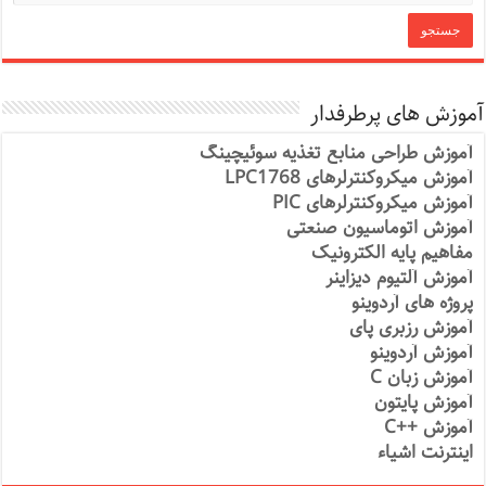
آموزش های پرطرفدار
آموزش طراحی منابع تغذیه سوئیچینگ
آموزش میکروکنترلرهای LPC1768
آموزش میکروکنترلرهای PIC
آموزش اتوماسیون صنعتی
مفاهیم پایه الکترونیک
آموزش آلتیوم دیزاینر
پروژه های آردوینو
آموزش رزبری پای
آموزش آردوینو
آموزش زبان C
آموزش پایتون
آموزش ++C
اینترنت اشیاء