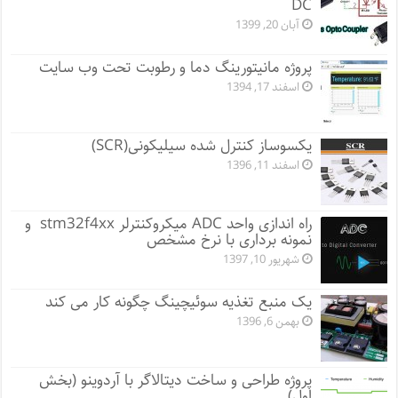
DC
آبان 20, 1399
پروژه مانيتورينگ دما و رطوبت تحت وب سایت
اسفند 17, 1394
یکسوساز کنترل شده سیلیکونی(SCR)
اسفند 11, 1396
راه اندازی واحد ADC میکروکنترلر stm32f4xx و
نمونه برداری با نرخ مشخص
شهریور 10, 1397
یک منبع تغذیه سوئیچینگ چگونه کار می کند
بهمن 6, 1396
پروژه طراحی و ساخت دیتالاگر با آردوینو (بخش
اول)