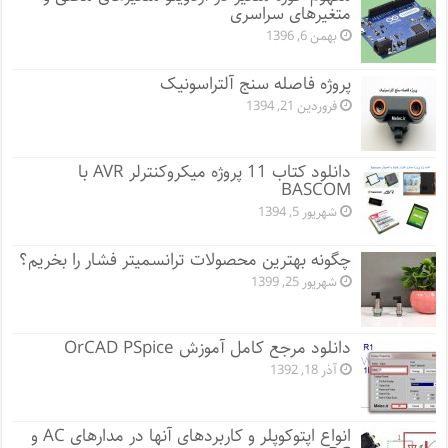
متغیرهای سراسری
بهمن 6, 1396
پروژه فاصله سنج آلتراسونیک
فروردین 21, 1394
دانلود کتاب 11 پروژه میکروکنترلر AVR با
BASCOM
شهریور 5, 1394
چگونه بهترین محصولات ترانسمیتر فشار را بخریم؟
شهریور 25, 1399
دانلود مرجع کامل آموزش OrCAD PSpice
آذر 18, 1392
انواع اپتوکوپلر و کاربردهای آنها در مدارهای AC و