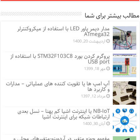
مطالب بیشتر برای شما
مدار دیمر پاور LED با استفاده از میکروکنترلر
ATmega32
اردیبهشت 20, 1400
پروگرم کردن بورد STM32F103C8 با استفاده از
USB port
مهر 18, 1399
آپ امپ ها یا تقویت کننده های عملیاتی – مدارات
و کاربرد ها
مرداد 12, 1397
NB-IoT یا اینترنت اشیا کم پهنا – نسل بعدی
ارتباطات شبکه برای اینترنت اشیا
آبان 30, 1400
مفهوم حوزه متغیر در آردوینو-متغیرهای محلی و