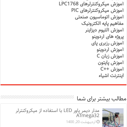
آموزش میکروکنترلرهای LPC1768
آموزش میکروکنترلرهای PIC
آموزش اتوماسیون صنعتی
مفاهیم پایه الکترونیک
آموزش آلتیوم دیزاینر
پروژه های آردوینو
آموزش رزبری پای
آموزش آردوینو
آموزش زبان C
آموزش پایتون
آموزش ++C
اینترنت اشیاء
مطالب بیشتر برای شما
مدار دیمر پاور LED با استفاده از میکروکنترلر
ATmega32
اردیبهشت 20, 1400