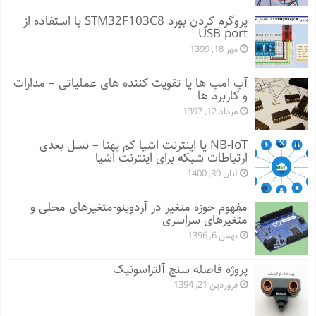
پروگرم کردن بورد STM32F103C8 با استفاده از
USB port
مهر 18, 1399
آپ امپ ها یا تقویت کننده های عملیاتی – مدارات
و کاربرد ها
مرداد 12, 1397
NB-IoT یا اینترنت اشیا کم پهنا – نسل بعدی
ارتباطات شبکه برای اینترنت اشیا
آبان 30, 1400
مفهوم حوزه متغیر در آردوینو-متغیرهای محلی و
متغیرهای سراسری
بهمن 6, 1396
پروژه فاصله سنج آلتراسونیک
فروردین 21, 1394