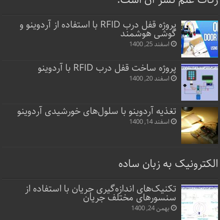
زکات علم نشر آن است.
پروژه قفل‌ درب RFID با استفاده از آردوینو و
گوشی هوشمند
اسفند 25, 1400
پروژه ساخت قفل‌ درب RFID با آردوینو
اسفند 20, 1400
تغذیه آردوینو با سلول‌های خورشیدی آردوینو
اسفند 14, 1400
الکترونیک به زبان ساده
تکنیک‌های اندازه‌گیری جریان با استفاده از
سنسورهای مختلف جریان
بهمن 24, 1400