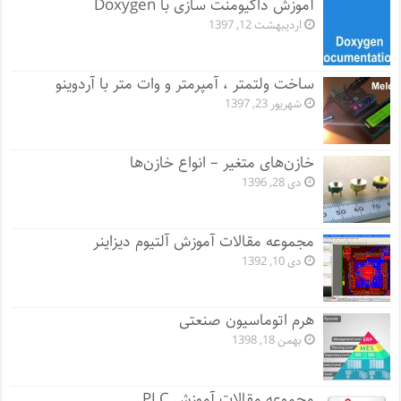
آموزش داکیومنت سازی با Doxygen
اردیبهشت 12, 1397
ساخت ولتمتر ، آمپرمتر و وات متر با آردوینو
شهریور 23, 1397
خازن‌های متغیر – انواع خازن‌ها
دی 28, 1396
مجموعه مقالات آموزش آلتیوم دیزاینر
دی 10, 1392
هرم اتوماسیون صنعتی
بهمن 18, 1398
مجموعه مقالات آموزش PLC