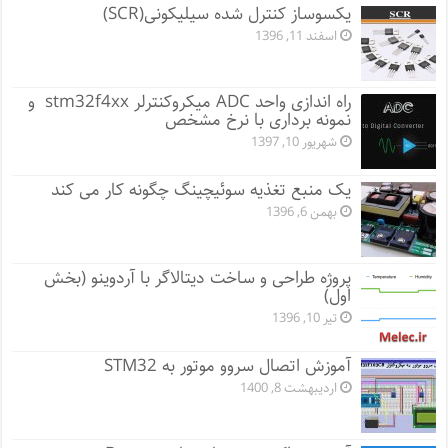
یکسوساز کنترل شده سیلیکونی(SCR)
اسفند 11, 1396
راه اندازی واحد ADC میکروکنترلر stm32f4xx و
نمونه برداری با نرخ مشخص
شهریور 10, 1397
یک منبع تغذیه سوئیچینگ چگونه کار می کند
بهمن 6, 1396
پروژه طراحی و ساخت دیتالاگر با آردوینو (بخش
اول)
تیر 10, 1396
آموزش اتصال سروو موتور به STM32
اردیبهشت 8, 1400