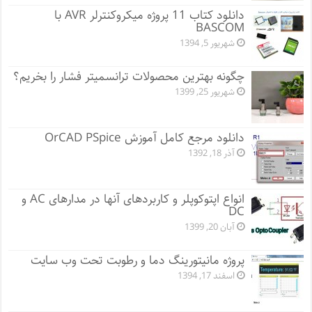
دانلود کتاب 11 پروژه میکروکنترلر AVR با
BASCOM
شهریور 5, 1394
چگونه بهترین محصولات ترانسمیتر فشار را بخریم؟
شهریور 25, 1399
دانلود مرجع کامل آموزش OrCAD PSpice
آذر 18, 1392
انواع اپتوکوپلر و کاربردهای آنها در مدارهای AC و
DC
آبان 20, 1399
پروژه مانيتورينگ دما و رطوبت تحت وب سایت
اسفند 17, 1394