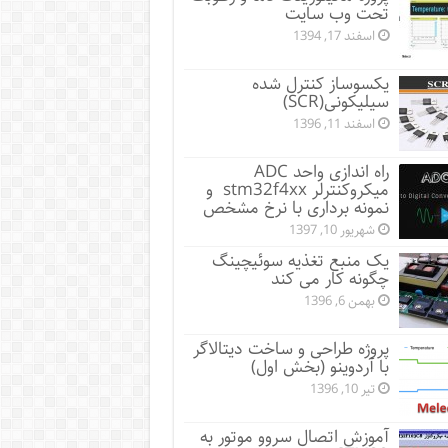
تحت وب سایت
اسفند 17, 1394
یکسوساز کنترل شده
سیلیکونی(SCR)
اسفند 11, 1396
راه اندازی واحد ADC
میکروکنترلر stm32f4xx و
نمونه برداری با نرخ مشخص
شهریور 10, 1397
یک منبع تغذیه سوئیچینگ
چگونه کار می کند
بهمن 6, 1396
پروژه طراحی و ساخت دیتالاگر
با آردوینو (بخش اول)
تیر 10, 1396
آموزش اتصال سروو موتور به