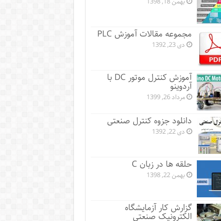
بهمن 18, 1398
مجموعه مقالات آموزش PLC
دی 23, 1392
آموزش کنترل موتور DC با
آردوینو
مرداد 26, 1399
دانلود جزوه کنترل صنعتی
دی 22, 1392
حلقه ها در زبان C
بهمن 22, 1398
گزارش کار آزمایشگاه
الکترونیک صنعتی