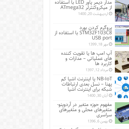
مدار دیمر پاور LED با استفاده
از میکروکنترلر ATmega32
اردیبهشت 20, 1400
پروگرم کردن بورد
STM32F103C8 با استفاده از
USB port
مهر 18, 1399
آپ امپ ها یا تقویت کننده
های عملیاتی – مدارات و
کاربرد ها
مرداد 12, 1397
NB-IoT یا اینترنت اشیا کم
پهنا – نسل بعدی ارتباطات
شبکه برای اینترنت اشیا
آبان 30, 1400
مفهوم حوزه متغیر در آردوینو-
متغیرهای محلی و متغیرهای
سراسری
بهمن 6, 1396