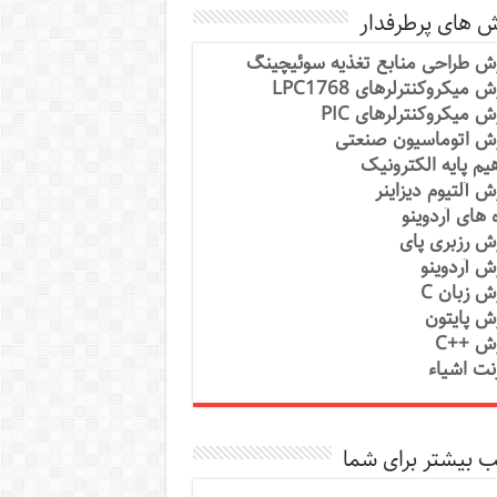
ش های پرطرفدار
ش طراحی منابع تغذیه سوئیچینگ
 میکروکنترلرهای LPC1768
ش میکروکنترلرهای PIC
ش اتوماسیون صنعتی
یم پایه الکترونیک
ش آلتیوم دیزاینر
ه های آردوینو
ش رزبری پای
ش آردوینو
ش زبان C
ش پایتون
ش ++C
رنت اشیاء
 بیشتر برای شما