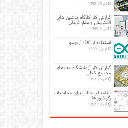
آذر 28, 1392
گزارش کار کارگاه ماشین های
الکتریکی و مدار فرمان
دی 3, 1393
استفاده از IDE آردوینو
آبان 4, 1399
گزارش کار آزمایشگاه مدارهای
مجتمع خطی
آذر 26, 1393
برنامه ای جالب برای محاسبات
رگولاتور ها
آذر 19, 1392