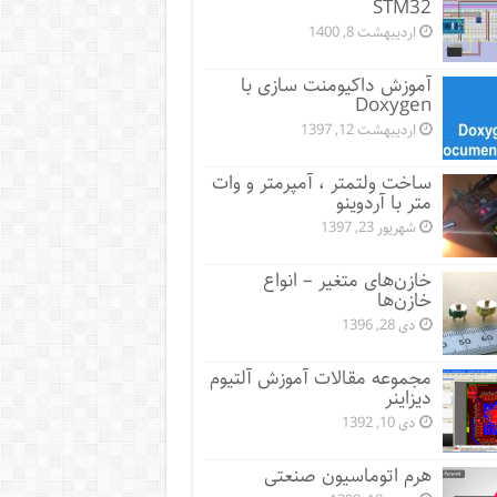
STM32
اردیبهشت 8, 1400
آموزش داکیومنت سازی با
Doxygen
اردیبهشت 12, 1397
ساخت ولتمتر ، آمپرمتر و وات
متر با آردوینو
شهریور 23, 1397
خازن‌های متغیر – انواع
خازن‌ها
دی 28, 1396
مجموعه مقالات آموزش آلتیوم
دیزاینر
دی 10, 1392
هرم اتوماسیون صنعتی