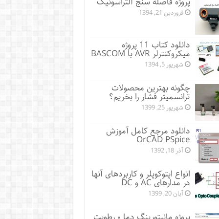
پروژه فاصله سنج آلتراسونیک
فروردین 21, 1394
دانلود کتاب 11 پروژه
میکروکنترلر AVR با BASCOM
شهریور 5, 1394
چگونه بهترین محصولات
ترانسمیتر فشار را بخریم؟
شهریور 25, 1399
دانلود مرجع کامل آموزش
OrCAD PSpice
آذر 18, 1392
انواع اپتوکوپلر و کاربردهای آنها
در مدارهای AC و DC
آبان 20, 1399
پروژه مانيتورينگ دما و رطوبت