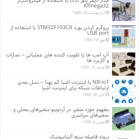
مدار دیمر پاور LED با استفاده از میکروکنترلر
ATmega32
اردیبهشت 20, 1400
پروگرم کردن بورد STM32F103C8 با استفاده از
USB port
مهر 18, 1399
آپ امپ ها یا تقویت کننده های عملیاتی – مدارات
و کاربرد ها
مرداد 12, 1397
NB-IoT یا اینترنت اشیا کم پهنا – نسل بعدی
ارتباطات شبکه برای اینترنت اشیا
آبان 30, 1400
مفهوم حوزه متغیر در آردوینو-متغیرهای محلی و
متغیرهای سراسری
بهمن 6, 1396
پروژه فاصله سنج آلتراسونیک