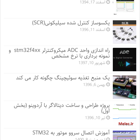
اسفند 17, 1394
یکسوساز کنترل شده سیلیکونی(SCR)
اسفند 11, 1396
راه اندازی واحد ADC میکروکنترلر stm32f4xx و
نمونه برداری با نرخ مشخص
شهریور 10, 1397
یک منبع تغذیه سوئیچینگ چگونه کار می کند
بهمن 6, 1396
پروژه طراحی و ساخت دیتالاگر با آردوینو (بخش
اول)
تیر 10, 1396
آموزش اتصال سروو موتور به STM32
اردیبهشت 8, 1400