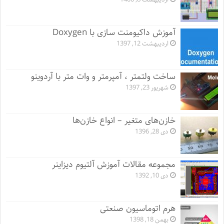
آموزش داکیومنت سازی با Doxygen
اردیبهشت 12, 1397
ساخت ولتمتر ، آمپرمتر و وات متر با آردوینو
شهریور 23, 1397
خازن‌های متغیر – انواع خازن‌ها
دی 28, 1396
مجموعه مقالات آموزش آلتیوم دیزاینر
دی 10, 1392
هرم اتوماسیون صنعتی
بهمن 18, 1398