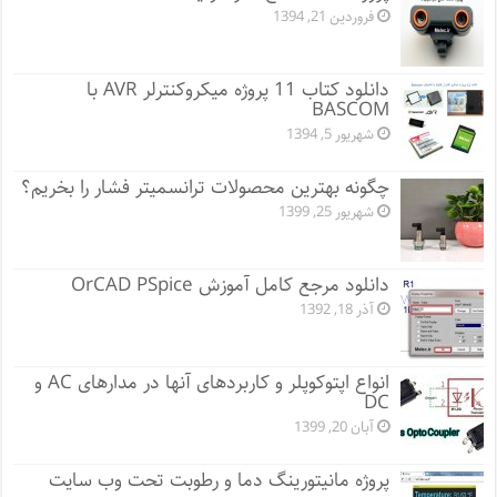
فروردین 21, 1394
دانلود کتاب 11 پروژه میکروکنترلر AVR با
BASCOM
شهریور 5, 1394
چگونه بهترین محصولات ترانسمیتر فشار را بخریم؟
شهریور 25, 1399
دانلود مرجع کامل آموزش OrCAD PSpice
آذر 18, 1392
انواع اپتوکوپلر و کاربردهای آنها در مدارهای AC و
DC
آبان 20, 1399
پروژه مانيتورينگ دما و رطوبت تحت وب سایت