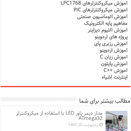
آموزش میکروکنترلرهای LPC1768
آموزش میکروکنترلرهای PIC
آموزش اتوماسیون صنعتی
مفاهیم پایه الکترونیک
آموزش آلتیوم دیزاینر
پروژه های آردوینو
آموزش رزبری پای
آموزش آردوینو
آموزش زبان C
آموزش پایتون
آموزش ++C
اینترنت اشیاء
مطالب بیشتر برای شما
مدار دیمر پاور LED با استفاده از میکروکنترلر
ATmega32
اردیبهشت 20, 1400