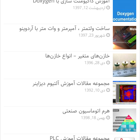
آموزش داکیومنت سازی با Doxygen
اردیبهشت 12, 1397
ساخت ولتمتر ، آمپرمتر و وات متر با آردوینو
شهریور 23, 1397
خازن‌های متغیر – انواع خازن‌ها
دی 28, 1396
مجموعه مقالات آموزش آلتیوم دیزاینر
دی 10, 1392
هرم اتوماسیون صنعتی
بهمن 18, 1398
مجموعه مقالات آموزش PLC