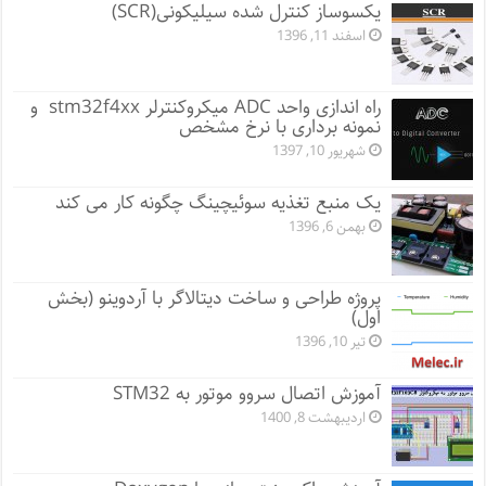
یکسوساز کنترل شده سیلیکونی(SCR)
اسفند 11, 1396
راه اندازی واحد ADC میکروکنترلر stm32f4xx و
نمونه برداری با نرخ مشخص
شهریور 10, 1397
یک منبع تغذیه سوئیچینگ چگونه کار می کند
بهمن 6, 1396
پروژه طراحی و ساخت دیتالاگر با آردوینو (بخش
اول)
تیر 10, 1396
آموزش اتصال سروو موتور به STM32
اردیبهشت 8, 1400