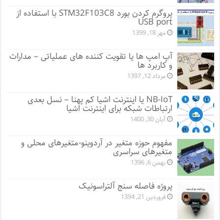
پروگرم کردن بورد STM32F103C8 با استفاده از
USB port
مهر 18, 1399
آپ امپ ها یا تقویت کننده های عملیاتی – مدارات
و کاربرد ها
مرداد 12, 1397
NB-IoT یا اینترنت اشیا کم پهنا – نسل بعدی
ارتباطات شبکه برای اینترنت اشیا
آبان 30, 1400
مفهوم حوزه متغیر در آردوینو-متغیرهای محلی و
متغیرهای سراسری
بهمن 6, 1396
پروژه فاصله سنج آلتراسونیک
فروردین 21, 1394