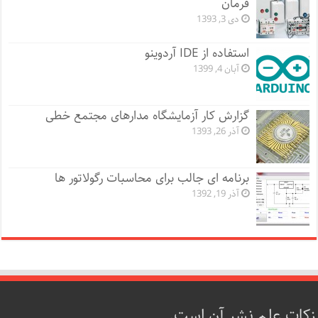
فرمان
دی 3, 1393
استفاده از IDE آردوینو
آبان 4, 1399
گزارش کار آزمایشگاه مدارهای مجتمع خطی
آذر 26, 1393
برنامه ای جالب برای محاسبات رگولاتور ها
آذر 19, 1392
زکات علم نشر آن است.