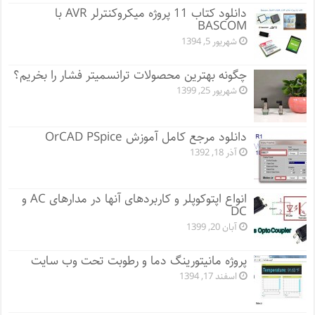
دانلود کتاب 11 پروژه میکروکنترلر AVR با
BASCOM
شهریور 5, 1394
چگونه بهترین محصولات ترانسمیتر فشار را بخریم؟
شهریور 25, 1399
دانلود مرجع کامل آموزش OrCAD PSpice
آذر 18, 1392
انواع اپتوکوپلر و کاربردهای آنها در مدارهای AC و
DC
آبان 20, 1399
پروژه مانيتورينگ دما و رطوبت تحت وب سایت
اسفند 17, 1394