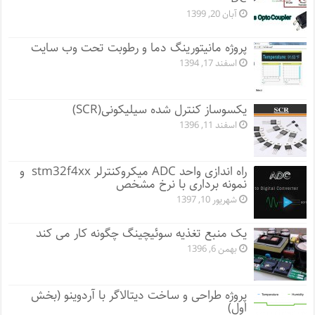
آبان 20, 1399
پروژه مانيتورينگ دما و رطوبت تحت وب سایت
اسفند 17, 1394
یکسوساز کنترل شده سیلیکونی(SCR)
اسفند 11, 1396
راه اندازی واحد ADC میکروکنترلر stm32f4xx و
نمونه برداری با نرخ مشخص
شهریور 10, 1397
یک منبع تغذیه سوئیچینگ چگونه کار می کند
بهمن 6, 1396
پروژه طراحی و ساخت دیتالاگر با آردوینو (بخش
اول)