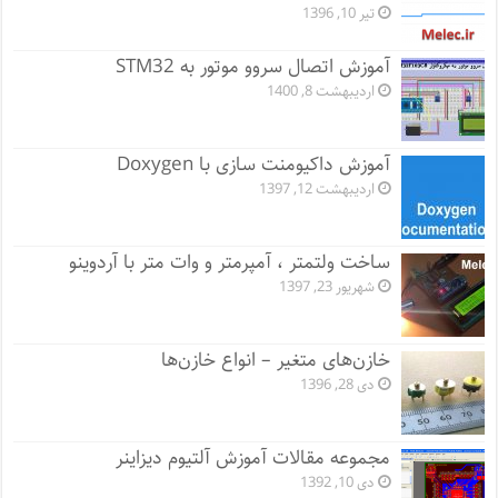
تیر 10, 1396
آموزش اتصال سروو موتور به STM32
اردیبهشت 8, 1400
آموزش داکیومنت سازی با Doxygen
اردیبهشت 12, 1397
ساخت ولتمتر ، آمپرمتر و وات متر با آردوینو
شهریور 23, 1397
خازن‌های متغیر – انواع خازن‌ها
دی 28, 1396
مجموعه مقالات آموزش آلتیوم دیزاینر
دی 10, 1392