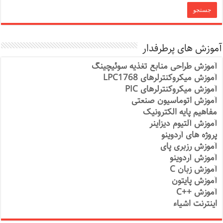
آموزش های پرطرفدار
آموزش طراحی منابع تغذیه سوئیچینگ
آموزش میکروکنترلرهای LPC1768
آموزش میکروکنترلرهای PIC
آموزش اتوماسیون صنعتی
مفاهیم پایه الکترونیک
آموزش آلتیوم دیزاینر
پروژه های آردوینو
آموزش رزبری پای
آموزش آردوینو
آموزش زبان C
آموزش پایتون
آموزش ++C
اینترنت اشیاء