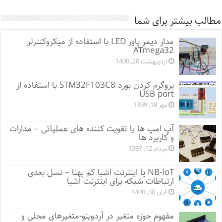
مطالب بیشتر برای شما
مدار دیمر پاور LED با استفاده از میکروکنترلر
ATmega32
اردیبهشت 20, 1400
پروگرم کردن بورد STM32F103C8 با استفاده از
USB port
مهر 18, 1399
آپ امپ ها یا تقویت کننده های عملیاتی – مدارات
و کاربرد ها
مرداد 12, 1397
NB-IoT یا اینترنت اشیا کم پهنا – نسل بعدی
ارتباطات شبکه برای اینترنت اشیا
آبان 30, 1400
مفهوم حوزه متغیر در آردوینو-متغیرهای محلی و