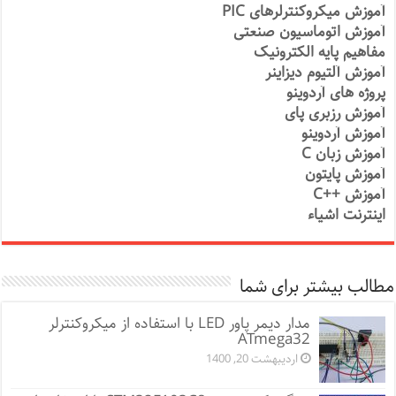
آموزش میکروکنترلرهای PIC
آموزش اتوماسیون صنعتی
مفاهیم پایه الکترونیک
آموزش آلتیوم دیزاینر
پروژه های آردوینو
آموزش رزبری پای
آموزش آردوینو
آموزش زبان C
آموزش پایتون
آموزش ++C
اینترنت اشیاء
مطالب بیشتر برای شما
مدار دیمر پاور LED با استفاده از میکروکنترلر
ATmega32
اردیبهشت 20, 1400