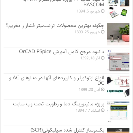
BASCOM
شهریور 5, 1394
چگونه بهترین محصولات ترانسمیتر فشار را بخریم؟
شهریور 25, 1399
دانلود مرجع کامل آموزش OrCAD PSpice
آذر 18, 1392
انواع اپتوکوپلر و کاربردهای آنها در مدارهای AC و
DC
آبان 20, 1399
پروژه مانيتورينگ دما و رطوبت تحت وب سایت
اسفند 17, 1394
یکسوساز کنترل شده سیلیکونی(SCR)