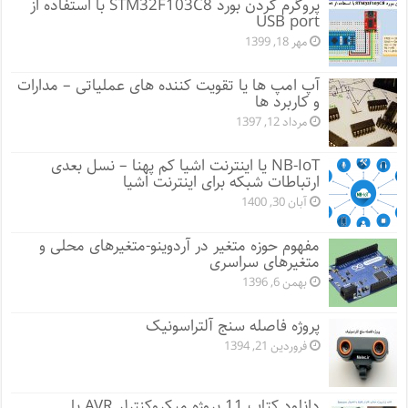
پروگرم کردن بورد STM32F103C8 با استفاده از
USB port
مهر 18, 1399
آپ امپ ها یا تقویت کننده های عملیاتی – مدارات
و کاربرد ها
مرداد 12, 1397
NB-IoT یا اینترنت اشیا کم پهنا – نسل بعدی
ارتباطات شبکه برای اینترنت اشیا
آبان 30, 1400
مفهوم حوزه متغیر در آردوینو-متغیرهای محلی و
متغیرهای سراسری
بهمن 6, 1396
پروژه فاصله سنج آلتراسونیک
فروردین 21, 1394
دانلود کتاب 11 پروژه میکروکنترلر AVR با