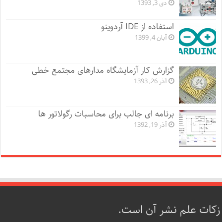
دی 3, 1393
استفاده از IDE آردوینو
آبان 4, 1399
گزارش کار آزمایشگاه مدارهای مجتمع خطی
آذر 26, 1393
برنامه ای جالب برای محاسبات رگولاتور ها
آذر 19, 1392
زکات علم نشر آن است.