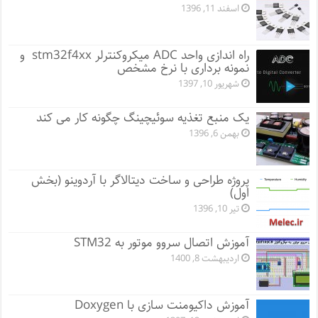
اسفند 11, 1396
راه اندازی واحد ADC میکروکنترلر stm32f4xx و
نمونه برداری با نرخ مشخص
شهریور 10, 1397
یک منبع تغذیه سوئیچینگ چگونه کار می کند
بهمن 6, 1396
پروژه طراحی و ساخت دیتالاگر با آردوینو (بخش
اول)
تیر 10, 1396
آموزش اتصال سروو موتور به STM32
اردیبهشت 8, 1400
آموزش داکیومنت سازی با Doxygen