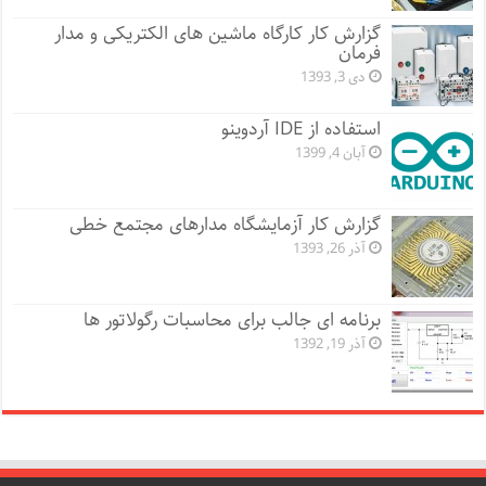
گزارش کار کارگاه ماشین های الکتریکی و مدار
فرمان
دی 3, 1393
استفاده از IDE آردوینو
آبان 4, 1399
گزارش کار آزمایشگاه مدارهای مجتمع خطی
آذر 26, 1393
برنامه ای جالب برای محاسبات رگولاتور ها
آذر 19, 1392