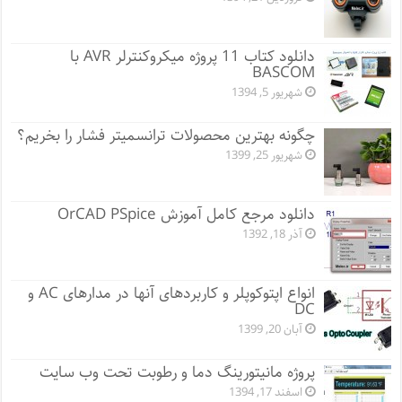
دانلود کتاب 11 پروژه میکروکنترلر AVR با
BASCOM
شهریور 5, 1394
چگونه بهترین محصولات ترانسمیتر فشار را بخریم؟
شهریور 25, 1399
دانلود مرجع کامل آموزش OrCAD PSpice
آذر 18, 1392
انواع اپتوکوپلر و کاربردهای آنها در مدارهای AC و
DC
آبان 20, 1399
پروژه مانيتورينگ دما و رطوبت تحت وب سایت
اسفند 17, 1394