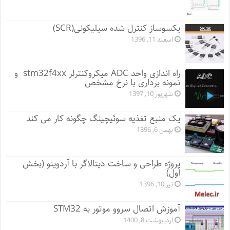
یکسوساز کنترل شده سیلیکونی(SCR)
اسفند 11, 1396
راه اندازی واحد ADC میکروکنترلر stm32f4xx و
نمونه برداری با نرخ مشخص
شهریور 10, 1397
یک منبع تغذیه سوئیچینگ چگونه کار می کند
بهمن 6, 1396
پروژه طراحی و ساخت دیتالاگر با آردوینو (بخش
اول)
تیر 10, 1396
آموزش اتصال سروو موتور به STM32
اردیبهشت 8, 1400