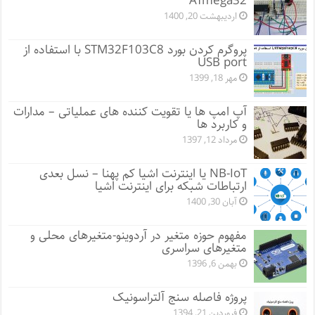
ATmega32
اردیبهشت 20, 1400
پروگرم کردن بورد STM32F103C8 با استفاده از
USB port
مهر 18, 1399
آپ امپ ها یا تقویت کننده های عملیاتی – مدارات
و کاربرد ها
مرداد 12, 1397
NB-IoT یا اینترنت اشیا کم پهنا – نسل بعدی
ارتباطات شبکه برای اینترنت اشیا
آبان 30, 1400
مفهوم حوزه متغیر در آردوینو-متغیرهای محلی و
متغیرهای سراسری
بهمن 6, 1396
پروژه فاصله سنج آلتراسونیک
فروردین 21, 1394