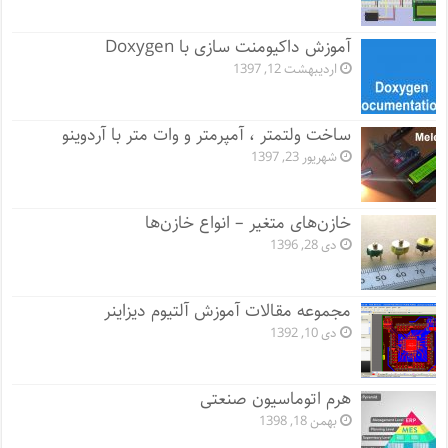
آموزش داکیومنت سازی با Doxygen
اردیبهشت 12, 1397
ساخت ولتمتر ، آمپرمتر و وات متر با آردوینو
شهریور 23, 1397
خازن‌های متغیر – انواع خازن‌ها
دی 28, 1396
مجموعه مقالات آموزش آلتیوم دیزاینر
دی 10, 1392
هرم اتوماسیون صنعتی
بهمن 18, 1398