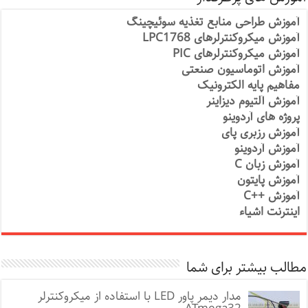
آموزش طراحی منابع تغذیه سوئیچینگ
آموزش میکروکنترلرهای LPC1768
آموزش میکروکنترلرهای PIC
آموزش اتوماسیون صنعتی
مفاهیم پایه الکترونیک
آموزش آلتیوم دیزاینر
پروژه های آردوینو
آموزش رزبری پای
آموزش آردوینو
آموزش زبان C
آموزش پایتون
آموزش ++C
اینترنت اشیاء
مطالب بیشتر برای شما
مدار دیمر پاور LED با استفاده از میکروکنترلر