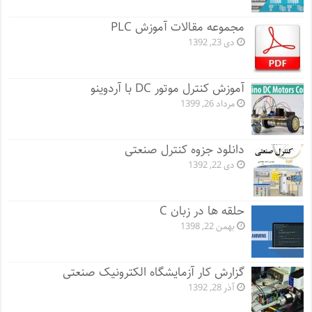
مجموعه مقالات آموزش PLC
دی 23, 1392
آموزش کنترل موتور DC با آردوینو
مرداد 26, 1399
دانلود جزوه کنترل صنعتی
دی 22, 1392
حلقه ها در زبان C
بهمن 22, 1398
گزارش کار آزمایشگاه الکترونیک صنعتی
آذر 28, 1392