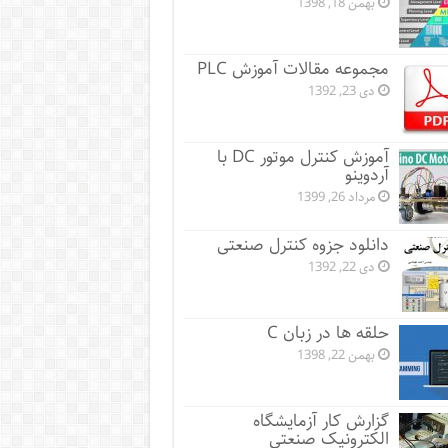
بهمن 18, 1398
مجموعه مقالات آموزش PLC
دی 23, 1392
آموزش کنترل موتور DC با
آردوینو
مرداد 26, 1399
دانلود جزوه کنترل صنعتی
دی 22, 1392
حلقه ها در زبان C
بهمن 22, 1398
گزارش کار آزمایشگاه
الکترونیک صنعتی