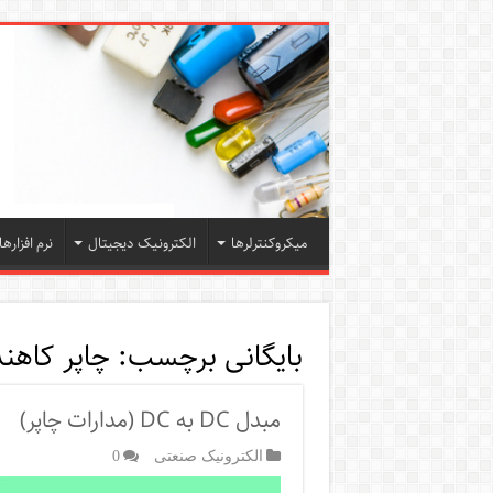
میکروکنترلرها
الکترونیک دیجیتال
نرم افزارها
بایگانی برچسب:
چاپر کاهند
مبدل DC به DC (مدارات چاپر)
الکترونیک صنعتی
0