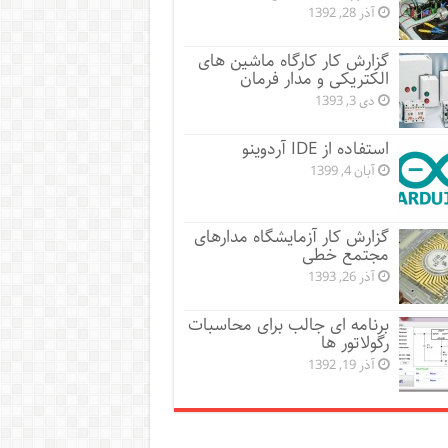
آذر 28, 1392
گزارش کار کارگاه ماشین های
الکتریکی و مدار فرمان
دی 3, 1393
استفاده از IDE آردوینو
آبان 4, 1399
گزارش کار آزمایشگاه مدارهای
مجتمع خطی
آذر 26, 1393
برنامه ای جالب برای محاسبات
رگولاتور ها
آذر 19, 1392