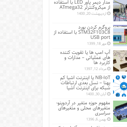
مدار دیمر پاور LED با استفاده
از میکروکنترلر ATmega32
اردیبهشت 20, 1400
پروگرم کردن بورد
STM32F103C8 با استفاده از
USB port
مهر 18, 1399
آپ امپ ها یا تقویت کننده
های عملیاتی – مدارات و
کاربرد ها
مرداد 12, 1397
NB-IoT یا اینترنت اشیا کم
پهنا – نسل بعدی ارتباطات
شبکه برای اینترنت اشیا
آبان 30, 1400
مفهوم حوزه متغیر در آردوینو-
متغیرهای محلی و متغیرهای
سراسری
بهمن 6, 1396