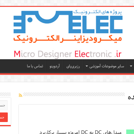
سایر موضوعات آموزشی
رزبری‌پای
آردوینو
تماس با ما
ه
مبدل‌های DC به DC امروزه بسیار پرکاربرد