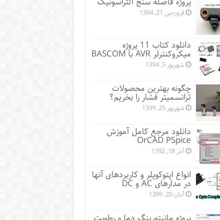
پروژه فاصله سنج آلتراسونیک
فروردین 21, 1394
دانلود کتاب 11 پروژه
میکروکنترلر AVR با BASCOM
شهریور 5, 1394
چگونه بهترین محصولات
ترانسمیتر فشار را بخریم؟
شهریور 25, 1399
دانلود مرجع کامل آموزش
OrCAD PSpice
آذر 18, 1392
انواع اپتوکوپلر و کاربردهای آنها
در مدارهای AC و DC
آبان 20, 1399
پروژه مانيتورينگ دما و رطوبت