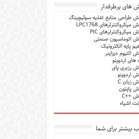
ش های پرطرفدار
ش طراحی منابع تغذیه سوئیچینگ
 میکروکنترلرهای LPC1768
ش میکروکنترلرهای PIC
ش اتوماسیون صنعتی
یم پایه الکترونیک
ش آلتیوم دیزاینر
ه های آردوینو
ش رزبری پای
ش آردوینو
ش زبان C
ش پایتون
ش ++C
رنت اشیاء
 بیشتر برای شما