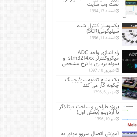
تحت وب سایت
اسفند 17, 1394
یکسوساز کنترل شده
سیلیکونی(SCR)
اسفند 11, 1396
راه اندازی واحد ADC
میکروکنترلر stm32f4xx و
نمونه برداری با نرخ مشخص
شهریور 10, 1397
یک منبع تغذیه سوئیچینگ
چگونه کار می کند
بهمن 6, 1396
پروژه طراحی و ساخت دیتالاگر
با آردوینو (بخش اول)
تیر 10, 1396
آموزش اتصال سروو موتور به