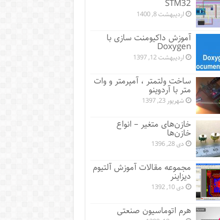
STM32
اردیبهشت 8, 1400
آموزش داکیومنت سازی با
Doxygen
اردیبهشت 12, 1397
ساخت ولتمتر ، آمپرمتر و وات
متر با آردوینو
شهریور 23, 1397
خازن‌های متغیر – انواع
خازن‌ها
دی 28, 1396
مجموعه مقالات آموزش آلتیوم
دیزاینر
دی 10, 1392
هرم اتوماسیون صنعتی