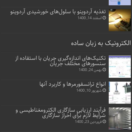
تغذیه آردوینو با سلول‌های خورشیدی آردوینو
اسفند 14, 1400
الکترونیک به زبان ساده
تکنیک‌های اندازه‌گیری جریان با استفاده از
سنسورهای مختلف جریان
بهمن 24, 1400
انواع ترانسفورمرها و کاربرد آنها
شهریور 10, 1400
فرآیند ارزیابی سازگاری الکترومغناطیسی و
شرایط لازم برای احراز سازگاری
فروردین 23, 1400