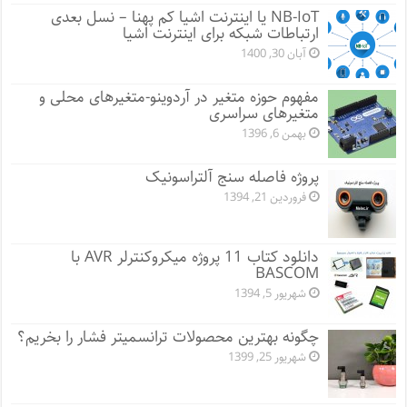
NB-IoT یا اینترنت اشیا کم پهنا – نسل بعدی
ارتباطات شبکه برای اینترنت اشیا
آبان 30, 1400
مفهوم حوزه متغیر در آردوینو-متغیرهای محلی و
متغیرهای سراسری
بهمن 6, 1396
پروژه فاصله سنج آلتراسونیک
فروردین 21, 1394
دانلود کتاب 11 پروژه میکروکنترلر AVR با
BASCOM
شهریور 5, 1394
چگونه بهترین محصولات ترانسمیتر فشار را بخریم؟
شهریور 25, 1399