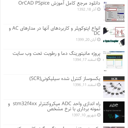
دانلود مرجع کامل آموزش OrCAD PSpice
آذر 18, 1392
انواع اپتوکوپلر و کاربردهای آنها در مدارهای AC و
DC
آبان 20, 1399
پروژه مانيتورينگ دما و رطوبت تحت وب سایت
اسفند 17, 1394
یکسوساز کنترل شده سیلیکونی(SCR)
اسفند 11, 1396
راه اندازی واحد ADC میکروکنترلر stm32f4xx و
نمونه برداری با نرخ مشخص
شهریور 10, 1397