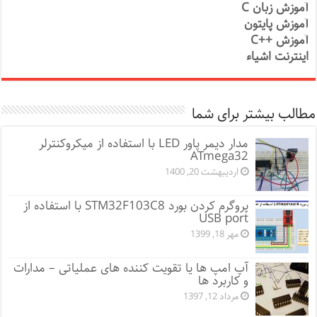
آموزش زبان C
آموزش پایتون
آموزش ++C
اینترنت اشیاء
مطالب بیشتر برای شما
مدار دیمر پاور LED با استفاده از میکروکنترلر
ATmega32
اردیبهشت 20, 1400
پروگرم کردن بورد STM32F103C8 با استفاده از
USB port
مهر 18, 1399
آپ امپ ها یا تقویت کننده های عملیاتی – مدارات
و کاربرد ها
مرداد 12, 1397