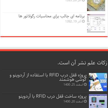
آذر 26, 1393
برنامه ای جالب برای محاسبات رگولاتور ها
آذر 19, 1392
زکات علم نشر آن است.
پروژه قفل‌ درب RFID با استفاده از آردوینو و
گوشی هوشمند
اسفند 25, 1400
پروژه ساخت قفل‌ درب RFID با آردوینو
اسفند 20, 1400