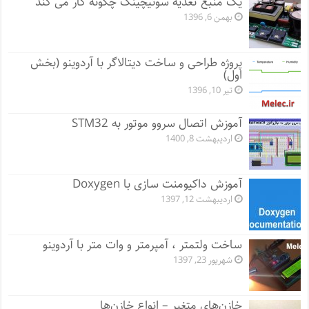
یک منبع تغذیه سوئیچینگ چگونه کار می کند
بهمن 6, 1396
پروژه طراحی و ساخت دیتالاگر با آردوینو (بخش
اول)
تیر 10, 1396
آموزش اتصال سروو موتور به STM32
اردیبهشت 8, 1400
آموزش داکیومنت سازی با Doxygen
اردیبهشت 12, 1397
ساخت ولتمتر ، آمپرمتر و وات متر با آردوینو
شهریور 23, 1397
خازن‌های متغیر – انواع خازن‌ها