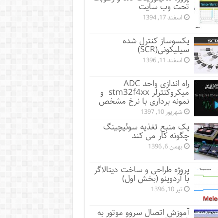
تحت وب سایت
اسفند 17, 1394
یکسوساز کنترل شده
سیلیکونی(SCR)
اسفند 11, 1396
راه اندازی واحد ADC
میکروکنترلر stm32f4xx و
نمونه برداری با نرخ مشخص
شهریور 10, 1397
یک منبع تغذیه سوئیچینگ
چگونه کار می کند
بهمن 6, 1396
پروژه طراحی و ساخت دیتالاگر
با آردوینو (بخش اول)
تیر 10, 1396
آموزش اتصال سروو موتور به