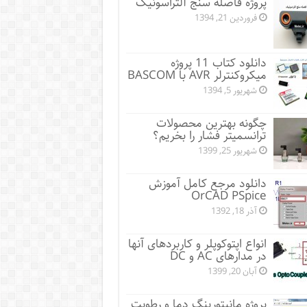
پروژه فاصله سنج آلتراسونیک
فروردین 21, 1394
دانلود کتاب 11 پروژه
میکروکنترلر AVR با BASCOM
شهریور 5, 1394
چگونه بهترین محصولات
ترانسمیتر فشار را بخریم؟
شهریور 25, 1399
دانلود مرجع کامل آموزش
OrCAD PSpice
آذر 18, 1392
انواع اپتوکوپلر و کاربردهای آنها
در مدارهای AC و DC
آبان 20, 1399
پروژه مانيتورينگ دما و رطوبت