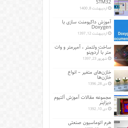
STM32
اردیبهشت 8, 1400
آموزش داکیومنت سازی با
Doxygen
اردیبهشت 12, 1397
ساخت ولتمتر ، آمپرمتر و وات
متر با آردوینو
شهریور 23, 1397
خازن‌های متغیر – انواع
خازن‌ها
دی 28, 1396
مجموعه مقالات آموزش آلتیوم
دیزاینر
دی 10, 1392
هرم اتوماسیون صنعتی