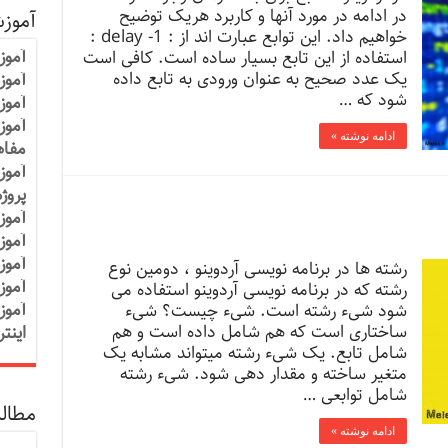
در ادامه در مورد آنها و کاربرد هریک توضیح
آموز
خواهیم داد. این توابع عبارت اند از : 1- delay :
آموز
استفاده از این تابع بسیار ساده است. کافی است
یک عدد صحیح به عنوان ورودی به تابع داده
آموزش
شود که …
آموز
آموز
ادامه نوشته »
مفاه
آموز
پروژ
آموز
آموز
آموز
رشته‌ ها در برنامه نویسی آردوینو ، دومین نوع
آموز
رشته که در برنامه نویسی آردوینو استفاده می
آموز
شود شیء رشته است. شیء چیست؟ شیء
ساختاری است که هم شامل داده است و هم
اینت
شامل تابع. یک شیء رشته میتواند مشابه یک
متغیر ساخته و مقدار دهی شود. شیء رشته
شامل توابعی …
مطالب
ادامه نوشته »