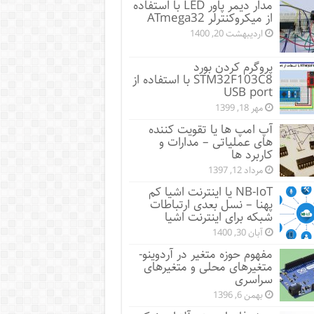
مدار دیمر پاور LED با استفاده
از میکروکنترلر ATmega32
اردیبهشت 20, 1400
پروگرم کردن بورد
STM32F103C8 با استفاده از
USB port
مهر 18, 1399
آپ امپ ها یا تقویت کننده
های عملیاتی – مدارات و
کاربرد ها
مرداد 12, 1397
NB-IoT یا اینترنت اشیا کم
پهنا – نسل بعدی ارتباطات
شبکه برای اینترنت اشیا
آبان 30, 1400
مفهوم حوزه متغیر در آردوینو-
متغیرهای محلی و متغیرهای
سراسری
بهمن 6, 1396