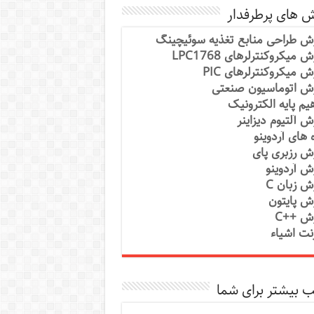
ش های پرطرفدار
ش طراحی منابع تغذیه سوئیچینگ
 میکروکنترلرهای LPC1768
ش میکروکنترلرهای PIC
ش اتوماسیون صنعتی
یم پایه الکترونیک
ش آلتیوم دیزاینر
ه های آردوینو
ش رزبری پای
ش آردوینو
ش زبان C
ش پایتون
ش ++C
رنت اشیاء
 بیشتر برای شما