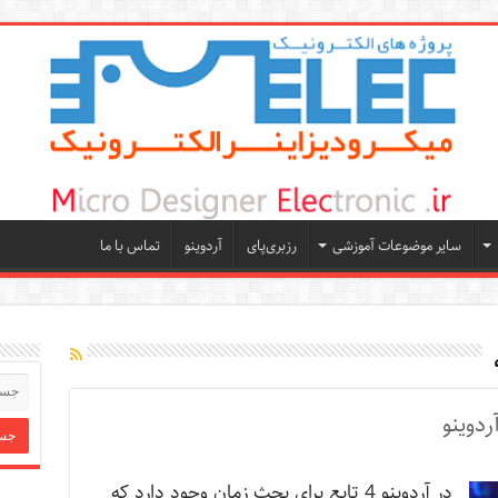
سایر موضوعات آموزشی
رزبری‌پای
آردوینو
تماس با ما
ردوینو
در آردوینو 4 تابع برای بحث زمان وجود دارد که