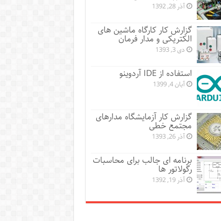
آذر 28, 1392
گزارش کار کارگاه ماشین های
الکتریکی و مدار فرمان
دی 3, 1393
استفاده از IDE آردوینو
آبان 4, 1399
گزارش کار آزمایشگاه مدارهای
مجتمع خطی
آذر 26, 1393
برنامه ای جالب برای محاسبات
رگولاتور ها
آذر 19, 1392