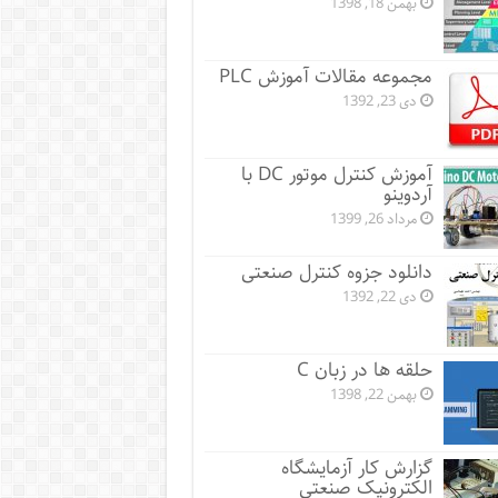
بهمن 18, 1398
مجموعه مقالات آموزش PLC
دی 23, 1392
آموزش کنترل موتور DC با
آردوینو
مرداد 26, 1399
دانلود جزوه کنترل صنعتی
دی 22, 1392
حلقه ها در زبان C
بهمن 22, 1398
گزارش کار آزمایشگاه
الکترونیک صنعتی